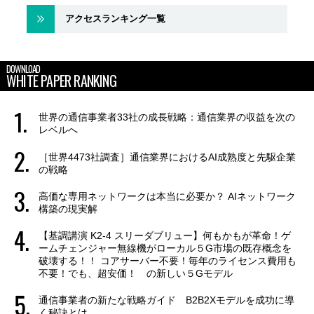
アクセスランキング一覧
DOWNLOAD
WHITE PAPER RANKING
世界の通信事業者33社の成長戦略：通信業界の収益を次の
レベルへ
［世界4473社調査］通信業界におけるAI成熟度と先駆企業
の戦略
高価な専用ネットワークは本当に必要か？ AIネットワーク
構築の現実解
【基調講演 K2-4 スリーダブリュー】何もかもが革命！ゲ
ームチェンジャー無線機がローカル５G市場の既存概念を
破壊する！！ コアサーバー不要！毎年のライセンス費用も
不要！でも、超安価！ の新しい５Gモデル
通信事業者の新たな戦略ガイド B2B2Xモデルを成功に導
く秘訣とは