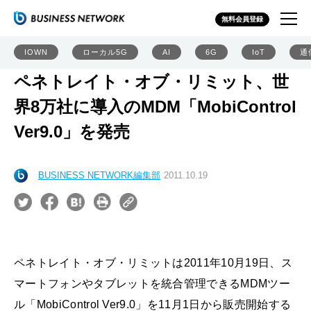
無料会員登録
IOWN
ローカル5G
AI
6G
IoT
通
ペネトレイト・オブ・リミット、世
界8万社に導入のMDM「MobiControl
Ver9.0」を発売
BUSINESS NETWORK編集部
2011.10.19
ペネトレイト・オブ・リミットは2011年10月19日、ス
マートフォンやタブレットを統合管理できるMDMツー
ル「MobiControl Ver9.0」を11月1日から販売開始する