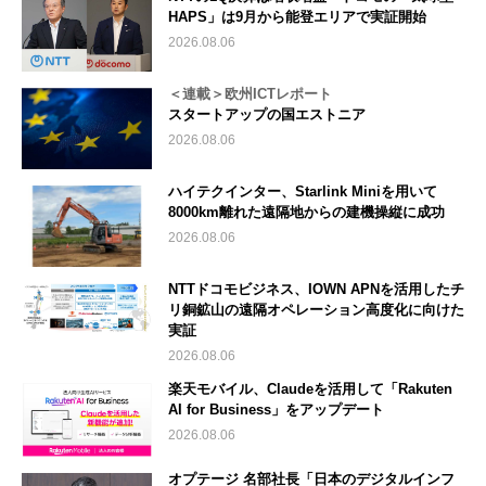
HAPS」は9月から能登エリアで実証開始
2026.08.06
＜連載＞欧州ICTレポート
スタートアップの国エストニア
2026.08.06
ハイテクインター、Starlink Miniを用いて
8000km離れた遠隔地からの建機操縦に成功
2026.08.06
NTTドコモビジネス、IOWN APNを活用したチ
リ銅鉱山の遠隔オペレーション高度化に向けた
実証
2026.08.06
楽天モバイル、Claudeを活用して「Rakuten
AI for Business」をアップデート
2026.08.06
オプテージ 名部社長「日本のデジタルインフ