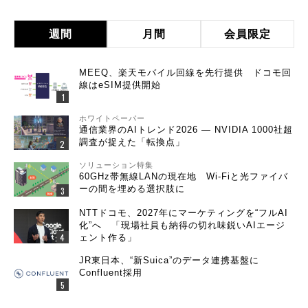
週間
月間
会員限定
MEEQ、楽天モバイル回線を先行提供 ドコモ回
線はeSIM提供開始
ホワイトペーパー
通信業界のAIトレンド2026 ― NVIDIA 1000社超
調査が捉えた「転換点」
ソリューション特集
60GHz帯無線LANの現在地 Wi-Fiと光ファイバ
ーの間を埋める選択肢に
NTTドコモ、2027年にマーケティングを“フルAI
化”へ 「現場社員も納得の切れ味鋭いAIエージ
ェント作る」
JR東日本、“新Suica”のデータ連携基盤に
Confluent採用