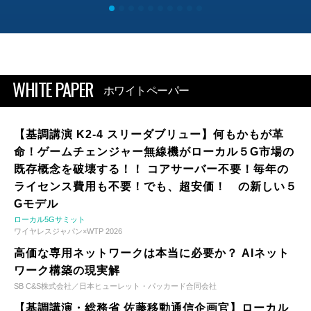
WHITE PAPER
ホワイトペーパー
【基調講演 K2-4 スリーダブリュー】何もかもが革
命！ゲームチェンジャー無線機がローカル５G市場の
既存概念を破壊する！！ コアサーバー不要！毎年の
ライセンス費用も不要！でも、超安価！ の新しい５
Gモデル
ローカル5Gサミット
ワイヤレスジャパン×WTP 2026
高価な専用ネットワークは本当に必要か？ AIネット
ワーク構築の現実解
SB C&S株式会社／日本ヒューレット・パッカード合同会社
【基調講演・総務省 佐藤移動通信企画官】ローカル