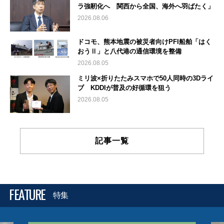
ラ強靭化へ 関西から全国、海外へ羽ばたく」
2026.08.06
ドコモ、熊本地震の被災者向けPFI船舶「はく
おうⅡ」と八代港の通信環境を整備
2026.08.05
ミリ波×折りたたみスマホで50人同時の3Dライ
ブ KDDIが普及の好循環を狙う
2026.08.05
記事一覧
FEATURE
特集