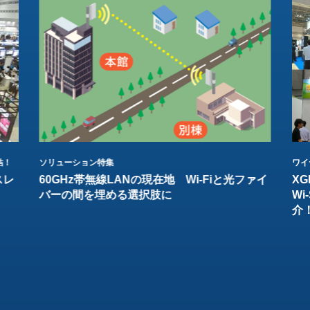
結！
ソリューション特集
ワイ
スレ
60GHz帯無線LANの現在地 Wi-Fiと光ファイ
XG
バーの間を埋める選択肢に
W
介