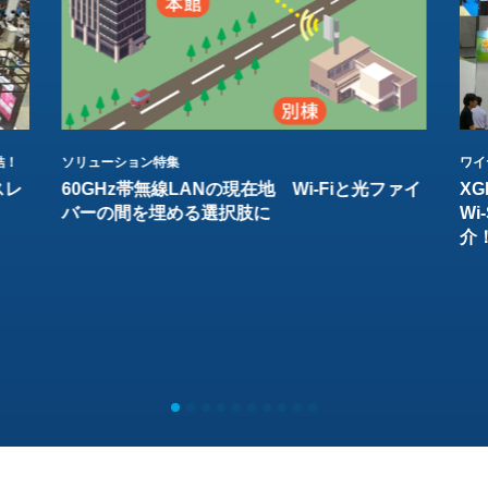
結！
ソリューション特集
ワイ
スレ
60GHz帯無線LANの現在地 Wi-Fiと光ファイ
XG
バーの間を埋める選択肢に
W
介