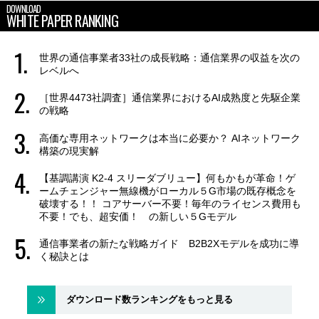
DOWNLOAD
WHITE PAPER RANKING
世界の通信事業者33社の成長戦略：通信業界の収益を次の
レベルへ
［世界4473社調査］通信業界におけるAI成熟度と先駆企業
の戦略
高価な専用ネットワークは本当に必要か？ AIネットワーク
構築の現実解
【基調講演 K2-4 スリーダブリュー】何もかもが革命！ゲ
ームチェンジャー無線機がローカル５G市場の既存概念を
破壊する！！ コアサーバー不要！毎年のライセンス費用も
不要！でも、超安価！ の新しい５Gモデル
通信事業者の新たな戦略ガイド B2B2Xモデルを成功に導
く秘訣とは
ダウンロード数ランキングをもっと見る