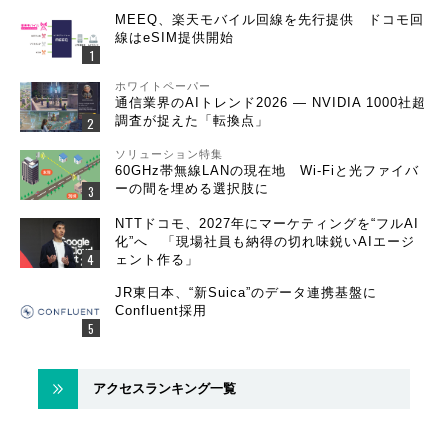
MEEQ、楽天モバイル回線を先行提供 ドコモ回
線はeSIM提供開始
ホワイトペーパー
通信業界のAIトレンド2026 ― NVIDIA 1000社超
調査が捉えた「転換点」
ソリューション特集
60GHz帯無線LANの現在地 Wi-Fiと光ファイバ
ーの間を埋める選択肢に
NTTドコモ、2027年にマーケティングを“フルAI
化”へ 「現場社員も納得の切れ味鋭いAIエージ
ェント作る」
JR東日本、“新Suica”のデータ連携基盤に
Confluent採用
アクセスランキング一覧