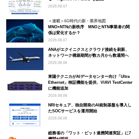
2026.08.07
＜連載＞6G時代の新・業界地図
MNO×NTNの新秩序 MNOとNTN事業者の関
係は変化するか？
2026.08.07
ANAがエクイニクスとクラウド接続を刷新、
ネットワーク構築期間が数カ月から数週間へ
2026.08.06
東陽テクニカがAIデータセンター向け「Ultra
Ethernet」検証機能を提供、VIAVI TestCenter
に機能追加
2026.08.06
NRIセキュア、独自開発のAI統制基盤を導入し
たSOCサービスを運用開始
2026.08.06
総務省の「ワット・ビット連携関連実証」に7
機関が採択