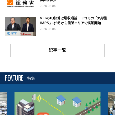
2026.08.06
NTTの1Q決算は増収増益 ドコモの「気球型
HAPS」は9月から能登エリアで実証開始
2026.08.06
記事一覧
FEATURE
特集