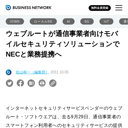
無料会員登録
IOWN
ローカル5G
AI
6G
IoT
通
ウェブルートが通信事業者向けモバ
イルセキュリティソリューションで
NECと業務提携へ
佐山裕一（編集部）
2011.10.05
インターネットセキュリティサービスベンダーのウェブ
ルート・ソフトウエアは、去る9月29日、通信事業者の
スマートフォン利用者へのセキュリティサービスの提供