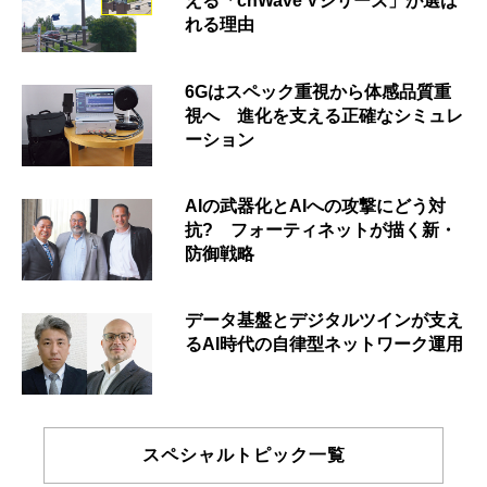
える「cnWave Vシリーズ」が選ば
れる理由
6Gはスペック重視から体感品質重
視へ 進化を支える正確なシミュレ
ーション
AIの武器化とAIへの攻撃にどう対
抗? フォーティネットが描く新・
防御戦略
データ基盤とデジタルツインが支え
るAI時代の自律型ネットワーク運用
スペシャルトピック一覧