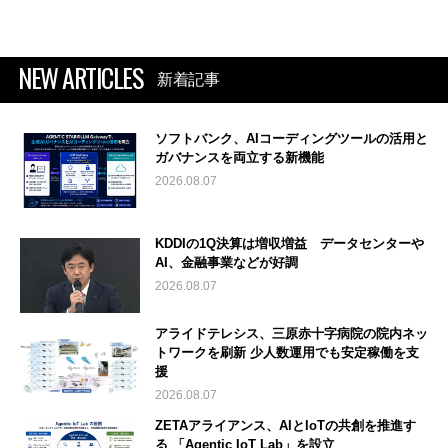
NEW ARTICLES
新着記事
ソフトバンク、AIコーディングツールの活用と
ガバナンスを両立する新機能
2026.08.07
KDDIの1Q決算は増収増益 データセンターや
AI、金融事業などが好調
2026.08.07
アライドテレシス、三原赤十字病院の院内ネッ
トワークを刷新 少人数運用でも安定稼働を支
援
2026.08.07
ZETAアライアンス、AIとIoTの共創を推進す
る 「Agentic IoT Lab」を設立