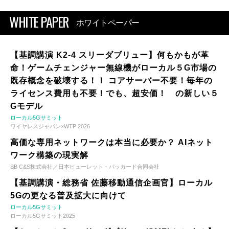
WHITE PAPER
ホワイトペーパー
【基調講演 K2-4 スリーダブリュー】何もかもが革
命！ゲームチェンジャー無線機がローカル５G市場の
既存概念を破壊する！！ コアサーバー不要！毎年の
ライセンス費用も不要！でも、超安価！ の新しい５
Gモデル
ローカル5Gサミット
ワイヤレスジャパン×WTP 2026
高価な専用ネットワークは本当に必要か？ AIネット
ワーク構築の現実解
SB C&S株式会社／日本ヒューレット・パッカード合同会社
【基調講演・総務省 佐藤移動通信企画官】ローカル
5Gの更なる普及拡大に向けて
ローカル5Gサミット
ローカル5Gサミット2025