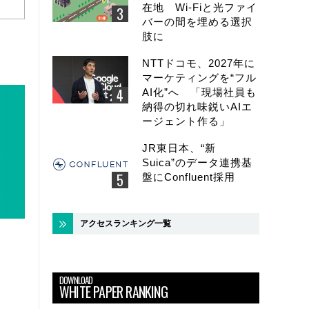
在地 Wi-Fiと光ファイ
バーの間を埋める選択
肢に
NTTドコモ、2027年に
マーケティングを“フル
AI化”へ 「現場社員も
納得の切れ味鋭いAIエ
ージェント作る」
JR東日本、“新
Suica”のデータ連携基
盤にConfluent採用
アクセスランキング一覧
DOWNLOAD
WHITE PAPER RANKING