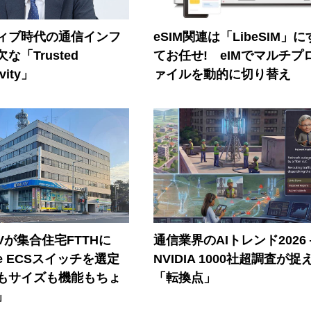
ティブ時代の通信インフ
eSIM関連は「LibeSIM」
な「Trusted
てお任せ! eIMでマルチプ
vity」
ァイルを動的に切り替え
Vが集合住宅FTTHに
通信業界のAIトレンド2026
ore ECSスイッチを選定
NVIDIA 1000社超調査が捉
もサイズも機能もちょ
「転換点」
」