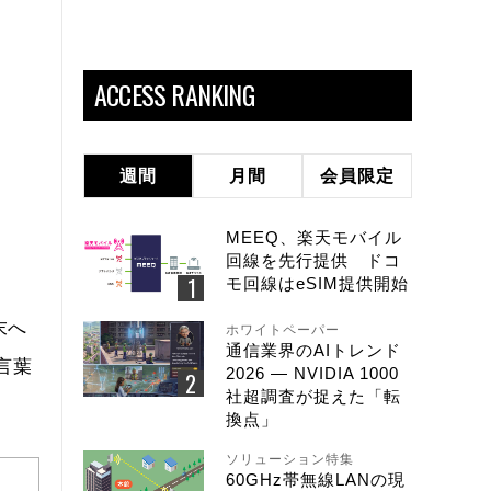
ACCESS RANKING
週間
月間
会員限定
MEEQ、楽天モバイル
回線を先行提供 ドコ
モ回線はeSIM提供開始
末へ
ホワイトペーパー
通信業界のAIトレンド
言葉
2026 ― NVIDIA 1000
社超調査が捉えた「転
換点」
ソリューション特集
60GHz帯無線LANの現