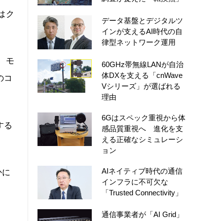
はク
データ基盤とデジタルツ
インが支えるAI時代の自
律型ネットワーク運用
、モ
60GHz帯無線LANが自治
体DXを支える「cnWave
のコ
Vシリーズ」が選ばれる
理由
6Gはスペック重視から体
する
感品質重視へ 進化を支
える正確なシミュレーシ
ョン
AIネイティブ時代の通信
かに
インフラに不可欠な
「Trusted Connectivity」
通信事業者が「AI Grid」