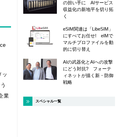
の担い手に AIサービス
収益化の新地平を切り拓
く
eSIM関連は「LibeSIM」
にすべてお任せ! eIMで
マルチプロファイルを動
ce
的に切り替え
AIの武器化とAIへの攻撃
にどう対抗? フォーテ
メッ
ィネットが描く新・防御
戦略
行う
企業
スペシャル一覧