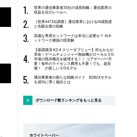
世界の通信事業者33社の成長戦略：通信業界の
収益を次のレベルへ
［世界4473社調査］通信業界におけるAI成熟度
と先駆企業の戦略
高価な専用ネットワークは本当に必要か？ AIネ
ットワーク構築の現実解
【基調講演 K2-4 スリーダブリュー】何もかもが
革命！ゲームチェンジャー無線機がローカル５G
市場の既存概念を破壊する！！ コアサーバー不
要！毎年のライセンス費用も不要！でも、超安
価！ の新しい５Gモデル
通信事業者の新たな戦略ガイド B2B2Xモデル
を成功に導く秘訣とは
ダウンロード数ランキングをもっと見る