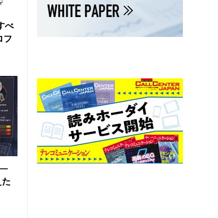
にすべ
ロフ
 ―
えた