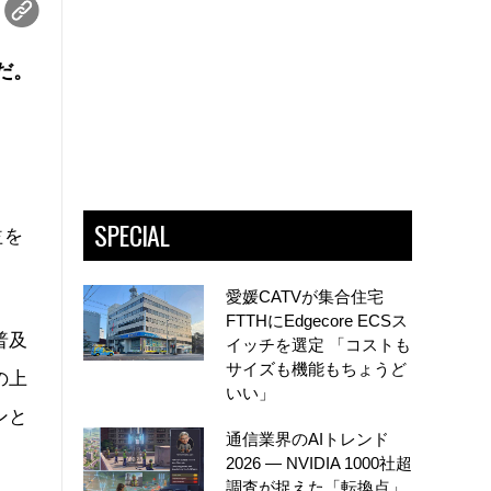
だ。
SPECIAL
益を
愛媛CATVが集合住宅
FTTHにEdgecore ECSス
普及
イッチを選定 「コストも
サイズも機能もちょうど
の上
いい」
ンと
通信業界のAIトレンド
2026 ― NVIDIA 1000社超
調査が捉えた「転換点」