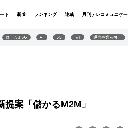
ート
新着
ランキング
連載
月刊テレコミュニケー
ローカル5G
AI
6G
IoT
通信事業者向け
新提案「儲かるM2M」