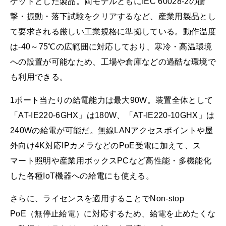
ゲットとした製品。両モデルともにIEC 60028-2の衝
撃・振動・落下試験をクリアするなど、産業用製品とし
て要求される厳しい工業規格に準拠している。動作温度
は-40～75℃の広範囲に対応しており、寒冷・高温環境
への設置が可能なため、工場や倉庫などの過酷な環境で
も利用できる。
1ポート当たりの給電能力は最大90W。装置全体として
「AT-IE220-6GHX」は180W、「AT-IE220-10GHX」は
240Wの給電が可能だ。無線LANアクセスポイントや屋
外向け4K対応IPカメラなどのPoE受電に加えて、ス
マート照明や産業用ボックスPCなど高性能・多機能化
した各種IoT機器への給電にも使える。
さらに、ライセンスを適用することでNon-stop
PoE（無停止給電）に対応するため、給電を止めたくな