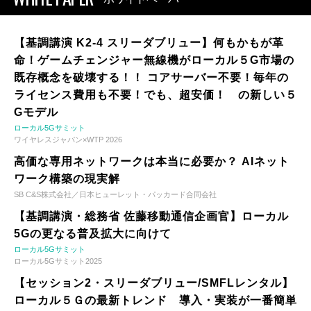
【基調講演 K2-4 スリーダブリュー】何もかもが革
命！ゲームチェンジャー無線機がローカル５G市場の
既存概念を破壊する！！ コアサーバー不要！毎年の
ライセンス費用も不要！でも、超安価！ の新しい５
Gモデル
ローカル5Gサミット
ワイヤレスジャパン×WTP 2026
高価な専用ネットワークは本当に必要か？ AIネット
ワーク構築の現実解
SB C&S株式会社／日本ヒューレット・パッカード合同会社
【基調講演・総務省 佐藤移動通信企画官】ローカル
5Gの更なる普及拡大に向けて
ローカル5Gサミット
ローカル5Gサミット2025
【セッション2・スリーダブリュー/SMFLレンタル】
ローカル５Ｇの最新トレンド 導入・実装が一番簡単