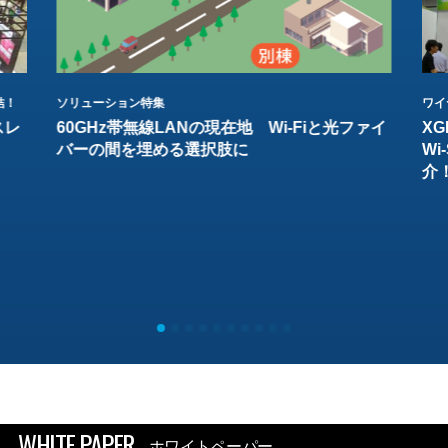
結！
ソリューション特集
ワイ
スレ
60GHz帯無線LANの現在地 Wi-Fiと光ファイ
XG
バーの間を埋める選択肢に
W
介
WHITE PAPER
ホワイトペーパー