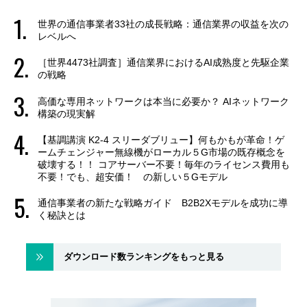
世界の通信事業者33社の成長戦略：通信業界の収益を次の
レベルへ
［世界4473社調査］通信業界におけるAI成熟度と先駆企業
の戦略
高価な専用ネットワークは本当に必要か？ AIネットワーク
構築の現実解
【基調講演 K2-4 スリーダブリュー】何もかもが革命！ゲ
ームチェンジャー無線機がローカル５G市場の既存概念を
破壊する！！ コアサーバー不要！毎年のライセンス費用も
不要！でも、超安価！ の新しい５Gモデル
通信事業者の新たな戦略ガイド B2B2Xモデルを成功に導
く秘訣とは
ダウンロード数ランキングをもっと見る