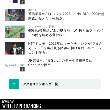
ホワイトペーパー
通信業界のAIトレンド2026 ― NVIDIA 1000社超
調査が捉えた「転換点」
ソリューション特集
60GHz帯無線LANの現在地 Wi-Fiと光ファイバ
ーの間を埋める選択肢に
NTTドコモ、2027年にマーケティングを“フルAI
化”へ 「現場社員も納得の切れ味鋭いAIエージ
ェント作る」
JR東日本、“新Suica”のデータ連携基盤に
Confluent採用
アクセスランキング一覧
DOWNLOAD
WHITE PAPER RANKING