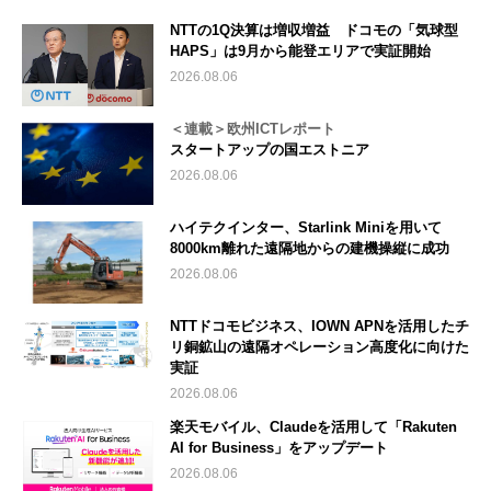
NTTの1Q決算は増収増益 ドコモの「気球型
HAPS」は9月から能登エリアで実証開始
2026.08.06
＜連載＞欧州ICTレポート
スタートアップの国エストニア
2026.08.06
ハイテクインター、Starlink Miniを用いて
8000km離れた遠隔地からの建機操縦に成功
2026.08.06
NTTドコモビジネス、IOWN APNを活用したチ
リ銅鉱山の遠隔オペレーション高度化に向けた
実証
2026.08.06
楽天モバイル、Claudeを活用して「Rakuten
AI for Business」をアップデート
2026.08.06