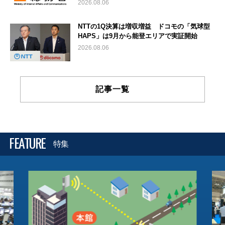
2026.08.06
NTTの1Q決算は増収増益 ドコモの「気球型
HAPS」は9月から能登エリアで実証開始
2026.08.06
記事一覧
FEATURE
特集