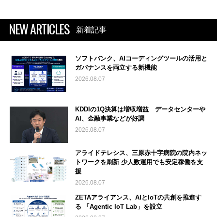
NEW ARTICLES
新着記事
ソフトバンク、AIコーディングツールの活用と
ガバナンスを両立する新機能
2026.08.07
KDDIの1Q決算は増収増益 データセンターや
AI、金融事業などが好調
2026.08.07
アライドテレシス、三原赤十字病院の院内ネッ
トワークを刷新 少人数運用でも安定稼働を支
援
2026.08.07
ZETAアライアンス、AIとIoTの共創を推進す
る 「Agentic IoT Lab」を設立