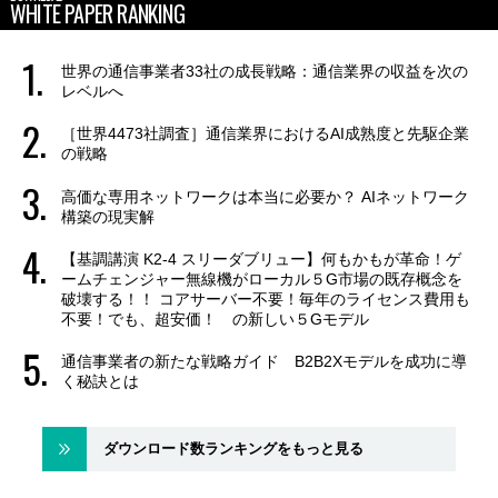
WHITE PAPER RANKING
世界の通信事業者33社の成長戦略：通信業界の収益を次の
レベルへ
［世界4473社調査］通信業界におけるAI成熟度と先駆企業
の戦略
高価な専用ネットワークは本当に必要か？ AIネットワーク
構築の現実解
【基調講演 K2-4 スリーダブリュー】何もかもが革命！ゲ
ームチェンジャー無線機がローカル５G市場の既存概念を
破壊する！！ コアサーバー不要！毎年のライセンス費用も
不要！でも、超安価！ の新しい５Gモデル
通信事業者の新たな戦略ガイド B2B2Xモデルを成功に導
く秘訣とは
ダウンロード数ランキングをもっと見る