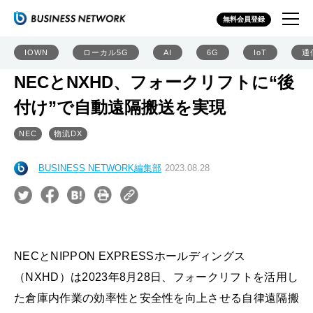
無料会員登録
IOWN
ローカル5G
AI
6G
IoT
通
NECとNXHD、フォークリフトに“後
付け”で自動遠隔搬送を実現
NEC
物流DX
BUSINESS NETWORK編集部
2023.08.28
NECとNIPPON EXPRESSホールディングス
（NXHD）は2023年8月28日、フォークリフトを活用し
た倉庫内作業の効率性と安全性を向上させる自律遠隔搬