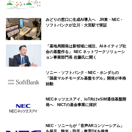
みどりの窓口に生成AI導入へ JR東・NEC・
ソフトバンクが立川・大宮駅で実証
「基地局開発は新領域に傾注、AIネイティブ社
会の基盤作る」 NEC ネットワークソリューシ
ョン事業部門長 佐藤氏に聞く
ソニー・ソフトバンク・NEC・ホンダらの
「国産マルチモーダル基盤モデル」開発が本格
始動
NECネッツエスアイ、IoT向けeSIM通信基盤開
発へ NICTの基金事業に採択
NEC・ソニーらが「音声ARコンソーシアム」
を発足 観光・防災・教育DXを推進