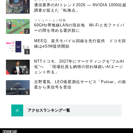
ホワイトペーパー
通信業界のAIトレンド2026 ― NVIDIA 1000社超
調査が捉えた「転換点」
ソリューション特集
60GHz帯無線LANの現在地 Wi-Fiと光ファイバ
ーの間を埋める選択肢に
MEEQ、楽天モバイル回線を先行提供 ドコモ回
線はeSIM提供開始
NTTドコモ、2027年にマーケティングを“フルAI
化”へ 「現場社員も納得の切れ味鋭いAIエージ
ェント作る」
古野電気、LEO衛星測位サービス「Pulsar」の衛
星から実信号を受信
アクセスランキング一覧
DOWNLOAD