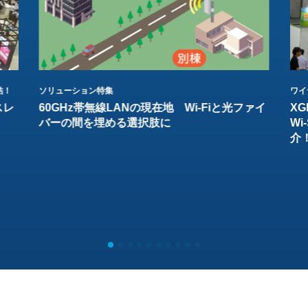
結！
ソリューション特集
ワイ
スレ
60GHz帯無線LANの現在地 Wi-Fiと光ファイ
XG
バーの間を埋める選択肢に
W
介