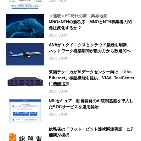
2026.08.07
＜連載＞6G時代の新・業界地図
MNO×NTNの新秩序 MNOとNTN事業者の関
係は変化するか？
2026.08.07
ANAがエクイニクスとクラウド接続を刷新、
ネットワーク構築期間が数カ月から数週間へ
2026.08.06
東陽テクニカがAIデータセンター向け「Ultra
Ethernet」検証機能を提供、VIAVI TestCenter
に機能追加
2026.08.06
NRIセキュア、独自開発のAI統制基盤を導入し
たSOCサービスを運用開始
2026.08.06
総務省の「ワット・ビット連携関連実証」に7
機関が採択