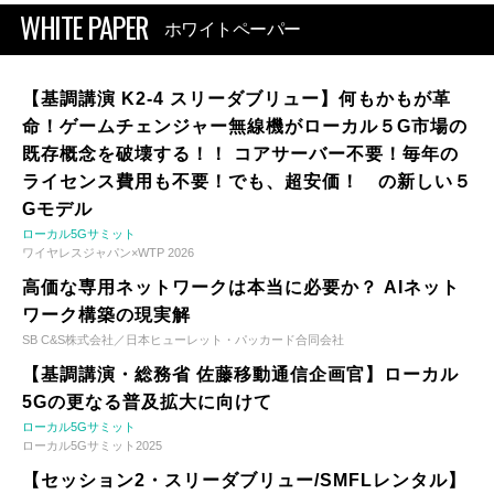
WHITE PAPER
ホワイトペーパー
【基調講演 K2-4 スリーダブリュー】何もかもが革
命！ゲームチェンジャー無線機がローカル５G市場の
既存概念を破壊する！！ コアサーバー不要！毎年の
ライセンス費用も不要！でも、超安価！ の新しい５
Gモデル
ローカル5Gサミット
ワイヤレスジャパン×WTP 2026
高価な専用ネットワークは本当に必要か？ AIネット
ワーク構築の現実解
SB C&S株式会社／日本ヒューレット・パッカード合同会社
【基調講演・総務省 佐藤移動通信企画官】ローカル
5Gの更なる普及拡大に向けて
ローカル5Gサミット
ローカル5Gサミット2025
【セッション2・スリーダブリュー/SMFLレンタル】