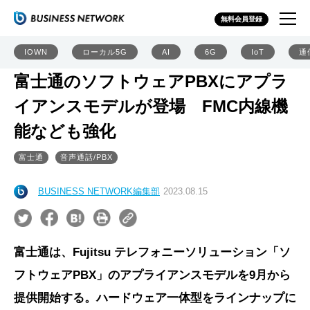
無料会員登録
IOWN
ローカル5G
AI
6G
IoT
通
富士通のソフトウェアPBXにアプラ
イアンスモデルが登場 FMC内線機
能なども強化
富士通
音声通話/PBX
BUSINESS NETWORK編集部
2023.08.15
富士通は、Fujitsu テレフォニーソリューション「ソ
フトウェアPBX」のアプライアンスモデルを9月から
提供開始する。ハードウェア一体型をラインナップに