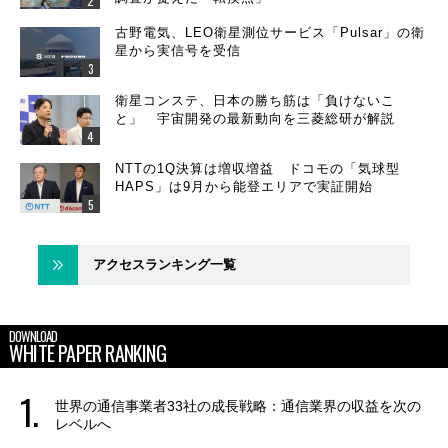
古野電気、LEO衛星測位サービス「Pulsar」の衛
星から実信号を受信
衛星コンステ、日本の勝ち筋は「負けないこ
と」 宇宙開発の最新動向を三菱総研が解説
NTTの1Q決算は増収増益 ドコモの「気球型
HAPS」は9月から能登エリアで実証開始
アクセスランキング一覧
DOWNLOAD
WHITE PAPER RANKING
世界の通信事業者33社の成長戦略：通信業界の収益を次の
レベルへ