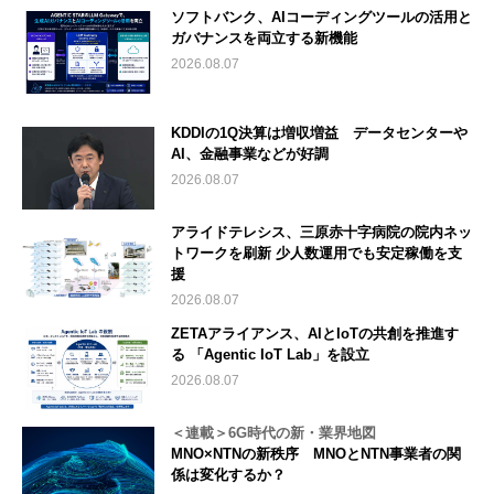
ソフトバンク、AIコーディングツールの活用と
ガバナンスを両立する新機能
2026.08.07
KDDIの1Q決算は増収増益 データセンターや
AI、金融事業などが好調
2026.08.07
アライドテレシス、三原赤十字病院の院内ネッ
トワークを刷新 少人数運用でも安定稼働を支
援
2026.08.07
ZETAアライアンス、AIとIoTの共創を推進す
る 「Agentic IoT Lab」を設立
2026.08.07
＜連載＞6G時代の新・業界地図
MNO×NTNの新秩序 MNOとNTN事業者の関
係は変化するか？