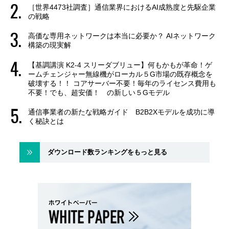
［世界4473社調査］通信業界におけるAI成熟度と先駆企業
の戦略
高価な専用ネットワークは本当に必要か？ AIネットワーク
構築の現実解
【基調講演 K2-4 スリーダブリュー】何もかもが革命！ゲ
ームチェンジャー無線機がローカル５G市場の既存概念を
破壊する！！ コアサーバー不要！毎年のライセンス費用も
不要！でも、超安価！ の新しい５Gモデル
通信事業者の新たな戦略ガイド B2B2Xモデルを成功に導
く秘訣とは
ダウンロード数ランキングをもっと見る