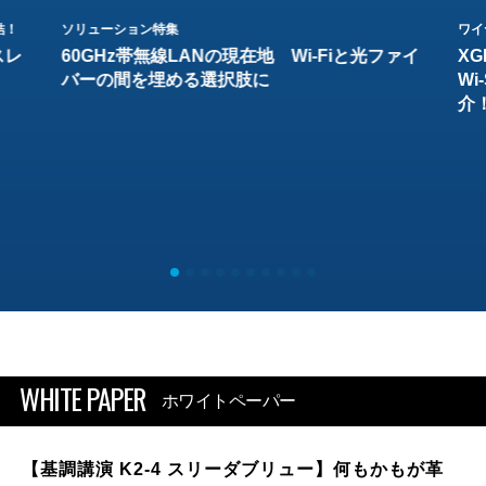
結！
ソリューション特集
ワイ
スレ
60GHz帯無線LANの現在地 Wi-Fiと光ファイ
XG
バーの間を埋める選択肢に
W
介
WHITE PAPER
ホワイトペーパー
【基調講演 K2-4 スリーダブリュー】何もかもが革