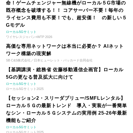
命！ゲームチェンジャー無線機がローカル５G市場の
既存概念を破壊する！！ コアサーバー不要！毎年の
ライセンス費用も不要！でも、超安価！ の新しい５
Gモデル
ローカル5Gサミット
ワイヤレスジャパン×WTP 2026
高価な専用ネットワークは本当に必要か？ AIネット
ワーク構築の現実解
SB C&S株式会社／日本ヒューレット・パッカード合同会社
【基調講演・総務省 佐藤移動通信企画官】ローカル
5Gの更なる普及拡大に向けて
ローカル5Gサミット
ローカル5Gサミット2025
【セッション2・スリーダブリュー/SMFLレンタル】
ローカル５Ｇの最新トレンド 導入・実装が一番簡単
なシン・ローカル５Ｇシステムの実用例 25-26年最新
機能もご紹介
ローカル5Gサミット
ローカル5Gサミット2025