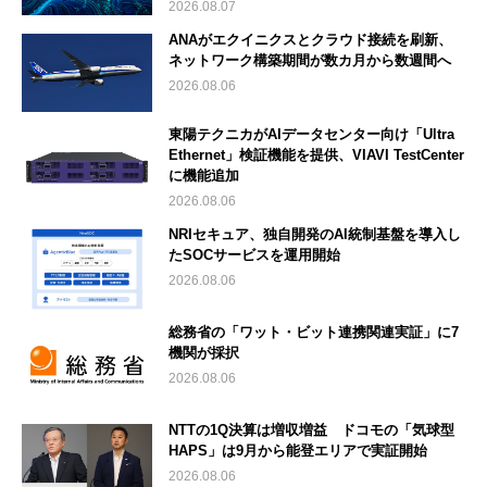
2026.08.07
ANAがエクイニクスとクラウド接続を刷新、
ネットワーク構築期間が数カ月から数週間へ
2026.08.06
東陽テクニカがAIデータセンター向け「Ultra
Ethernet」検証機能を提供、VIAVI TestCenter
に機能追加
2026.08.06
NRIセキュア、独自開発のAI統制基盤を導入し
たSOCサービスを運用開始
2026.08.06
総務省の「ワット・ビット連携関連実証」に7
機関が採択
2026.08.06
NTTの1Q決算は増収増益 ドコモの「気球型
HAPS」は9月から能登エリアで実証開始
2026.08.06