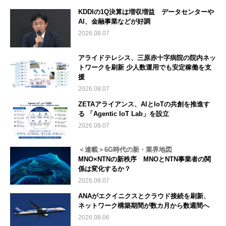
KDDIの1Q決算は増収増益 データセンターや
AI、金融事業などが好調
2026.08.07
アライドテレシス、三原赤十字病院の院内ネッ
トワークを刷新 少人数運用でも安定稼働を支
援
2026.08.07
ZETAアライアンス、AIとIoTの共創を推進す
る 「Agentic IoT Lab」を設立
2026.08.07
＜連載＞6G時代の新・業界地図
MNO×NTNの新秩序 MNOとNTN事業者の関
係は変化するか？
2026.08.07
ANAがエクイニクスとクラウド接続を刷新、
ネットワーク構築期間が数カ月から数週間へ
2026.08.06