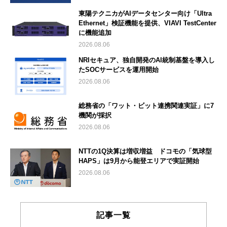
東陽テクニカがAIデータセンター向け「Ultra
Ethernet」検証機能を提供、VIAVI TestCenter
に機能追加
2026.08.06
NRIセキュア、独自開発のAI統制基盤を導入し
たSOCサービスを運用開始
2026.08.06
総務省の「ワット・ビット連携関連実証」に7
機関が採択
2026.08.06
NTTの1Q決算は増収増益 ドコモの「気球型
HAPS」は9月から能登エリアで実証開始
2026.08.06
記事一覧