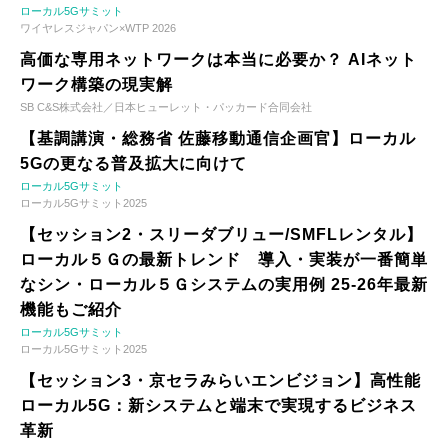
ローカル5Gサミット
ワイヤレスジャパン×WTP 2026
高価な専用ネットワークは本当に必要か？ AIネット
ワーク構築の現実解
SB C&S株式会社／日本ヒューレット・パッカード合同会社
【基調講演・総務省 佐藤移動通信企画官】ローカル
5Gの更なる普及拡大に向けて
ローカル5Gサミット
ローカル5Gサミット2025
【セッション2・スリーダブリュー/SMFLレンタル】
ローカル５Ｇの最新トレンド 導入・実装が一番簡単
なシン・ローカル５Ｇシステムの実用例 25-26年最新
機能もご紹介
ローカル5Gサミット
ローカル5Gサミット2025
【セッション3・京セラみらいエンビジョン】高性能
ローカル5G：新システムと端末で実現するビジネス
革新