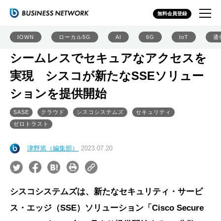
無料会員登録
IOWN
ローカル5G
AI
6G
IoT
通
シームレスでセキュアなアクセスを
実現 シスコが新たなSSEソリュー
ションを提供開始
SASE
クラウド
シスコシステムズ
セキュリティ
ゼロトラスト
津野篤（編集部）
2023.07.20
シスコシステムズは、新たなセキュリティ・サービ
ス・エッジ（SSE）ソリューション「Cisco Secure