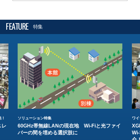
FEATURE
特集
結！
ソリューション特集
ワイ
スレ
60GHz帯無線LANの現在地 Wi-Fiと光ファイ
XG
バーの間を埋める選択肢に
W
介