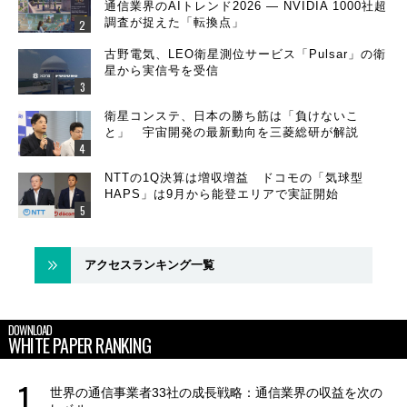
通信業界のAIトレンド2026 ― NVIDIA 1000社超
調査が捉えた「転換点」
古野電気、LEO衛星測位サービス「Pulsar」の衛
星から実信号を受信
衛星コンステ、日本の勝ち筋は「負けないこ
と」 宇宙開発の最新動向を三菱総研が解説
NTTの1Q決算は増収増益 ドコモの「気球型
HAPS」は9月から能登エリアで実証開始
アクセスランキング一覧
DOWNLOAD
WHITE PAPER RANKING
世界の通信事業者33社の成長戦略：通信業界の収益を次の