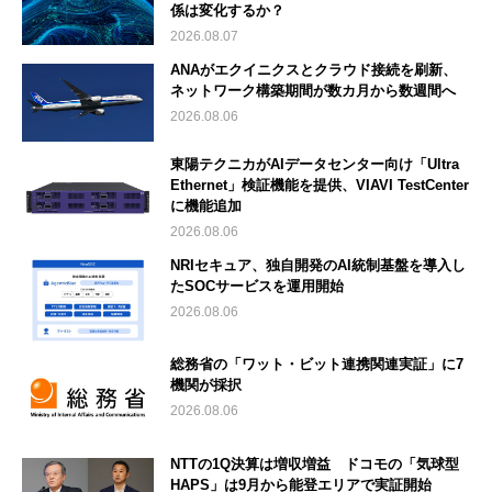
係は変化するか？
2026.08.07
ANAがエクイニクスとクラウド接続を刷新、
ネットワーク構築期間が数カ月から数週間へ
2026.08.06
東陽テクニカがAIデータセンター向け「Ultra
Ethernet」検証機能を提供、VIAVI TestCenter
に機能追加
2026.08.06
NRIセキュア、独自開発のAI統制基盤を導入し
たSOCサービスを運用開始
2026.08.06
総務省の「ワット・ビット連携関連実証」に7
機関が採択
2026.08.06
NTTの1Q決算は増収増益 ドコモの「気球型
HAPS」は9月から能登エリアで実証開始