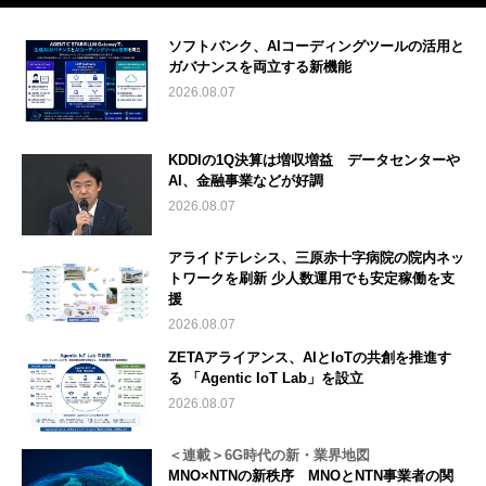
ソフトバンク、AIコーディングツールの活用と
ガバナンスを両立する新機能
2026.08.07
KDDIの1Q決算は増収増益 データセンターや
AI、金融事業などが好調
2026.08.07
アライドテレシス、三原赤十字病院の院内ネッ
トワークを刷新 少人数運用でも安定稼働を支
援
2026.08.07
ZETAアライアンス、AIとIoTの共創を推進す
る 「Agentic IoT Lab」を設立
2026.08.07
＜連載＞6G時代の新・業界地図
MNO×NTNの新秩序 MNOとNTN事業者の関