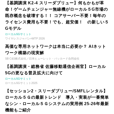
【基調講演 K2-4 スリーダブリュー】何もかもが革
命！ゲームチェンジャー無線機がローカル５G市場の
既存概念を破壊する！！ コアサーバー不要！毎年の
ライセンス費用も不要！でも、超安価！ の新しい５
Gモデル
ローカル5Gサミット
ワイヤレスジャパン×WTP 2026
高価な専用ネットワークは本当に必要か？ AIネット
ワーク構築の現実解
SB C&S株式会社／日本ヒューレット・パッカード合同会社
【基調講演・総務省 佐藤移動通信企画官】ローカル
5Gの更なる普及拡大に向けて
ローカル5Gサミット
ローカル5Gサミット2025
【セッション2・スリーダブリュー/SMFLレンタル】
ローカル５Ｇの最新トレンド 導入・実装が一番簡単
なシン・ローカル５Ｇシステムの実用例 25-26年最新
機能もご紹介