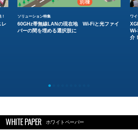
結！
ソリューション特集
ワイ
スレ
60GHz帯無線LANの現在地 Wi-Fiと光ファイ
XG
バーの間を埋める選択肢に
W
介
WHITE PAPER
ホワイトペーパー