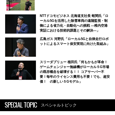
NTTドコモビジネス 北海道支社長 蛭間氏「ロ
ーカル5Gを活用した除雪車両の遠隔監視・制
御による省力化・自動化への挑戦 ―稚内空港
実証における技術的課題とその解決―」
広島ガス 河野氏「ローカル5Gと自律走行ロボ
ットによるスマート保安実現に向けた取組み」
スリーダブリュー 植田氏「何もかもが革命！
ゲームチェンジャー無線機がローカル５G市場
の既存概念を破壊する！！ コアサーバー不
要！毎年のライセンス費用も不要！でも、超安
価！ の新しい５Gモデル」
SPECIAL TOPIC
スペシャルトピック