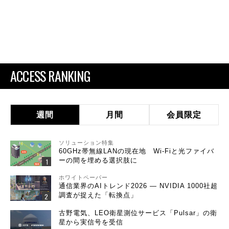
ACCESS RANKING
週間
月間
会員限定
ソリューション特集
60GHz帯無線LANの現在地 Wi-Fiと光ファイバ
ーの間を埋める選択肢に
ホワイトペーパー
通信業界のAIトレンド2026 ― NVIDIA 1000社超
調査が捉えた「転換点」
古野電気、LEO衛星測位サービス「Pulsar」の衛
星から実信号を受信