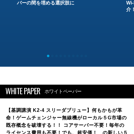
バーの間を埋める選択肢に
W
介
WHITE PAPER
ホワイトペーパー
【基調講演 K2-4 スリーダブリュー】何もかもが革
命！ゲームチェンジャー無線機がローカル５G市場の
既存概念を破壊する！！ コアサーバー不要！毎年の
ライセンス費用も不要！でも、超安価！ の新しい５