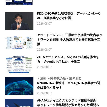
KDDIの1Q決算は増収増益 データセンターや
AI、金融事業などが好調
2026.08.07
アライドテレシス、三原赤十字病院の院内ネッ
トワークを刷新 少人数運用でも安定稼働を支
援
2026.08.07
ZETAアライアンス、AIとIoTの共創を推進す
る 「Agentic IoT Lab」を設立
2026.08.07
＜連載＞6G時代の新・業界地図
MNO×NTNの新秩序 MNOとNTN事業者の関
係は変化するか？
2026.08.07
ANAがエクイニクスとクラウド接続を刷新、
ネットワーク構築期間が数カ月から数週間へ