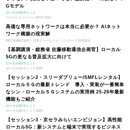
Gモデル
ローカル5Gサミット
ワイヤレスジャパン×WTP 2026
高価な専用ネットワークは本当に必要か？ AIネット
ワーク構築の現実解
SB C&S株式会社／日本ヒューレット・パッカード合同会社
【基調講演・総務省 佐藤移動通信企画官】ローカル
5Gの更なる普及拡大に向けて
ローカル5Gサミット
ローカル5Gサミット2025
【セッション2・スリーダブリュー/SMFLレンタル】
ローカル５Ｇの最新トレンド 導入・実装が一番簡単
なシン・ローカル５Ｇシステムの実用例 25-26年最新
機能もご紹介
ローカル5Gサミット
ローカル5Gサミット2025
【セッション3・京セラみらいエンビジョン】高性能
ローカル5G：新システムと端末で実現するビジネス