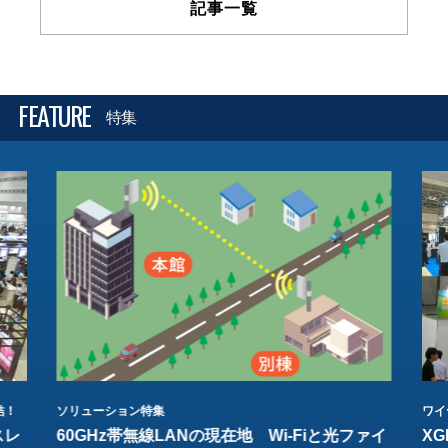
記事一覧
FEATURE
特集
結！
ソリューション特集
ワイ
スレ
60GHz帯無線LANの現在地 Wi-Fiと光ファイ
XG