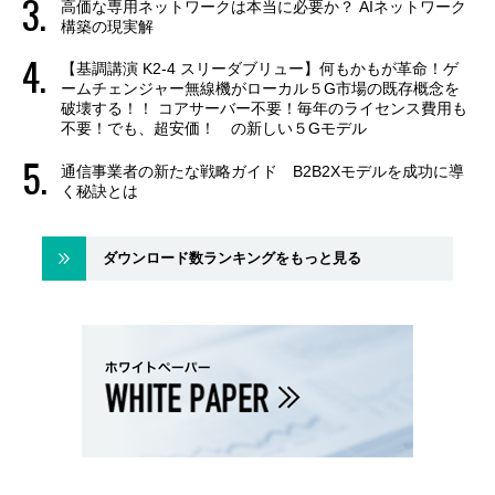
高価な専用ネットワークは本当に必要か？ AIネットワーク
構築の現実解
【基調講演 K2-4 スリーダブリュー】何もかもが革命！ゲ
ームチェンジャー無線機がローカル５G市場の既存概念を
破壊する！！ コアサーバー不要！毎年のライセンス費用も
不要！でも、超安価！ の新しい５Gモデル
通信事業者の新たな戦略ガイド B2B2Xモデルを成功に導
く秘訣とは
ダウンロード数ランキングをもっと見る