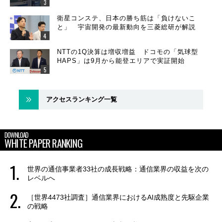
衛星コンステ、日本の勝ち筋は「負けないこ
と」 宇宙開発の最新動向を三菱総研が解説
NTTの1Q決算は増収増益 ドコモの「気球型
HAPS」は9月から能登エリアで実証開始
アクセスランキング一覧
DOWNLOAD
WHITE PAPER RANKING
世界の通信事業者33社の成長戦略：通信業界の収益を次の
レベルへ
［世界4473社調査］通信業界におけるAI成熟度と先駆企業
の戦略