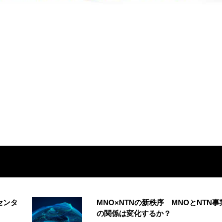
センタ
MNO×NTNの新秩序 MNOとNTN事
の関係は変化するか？