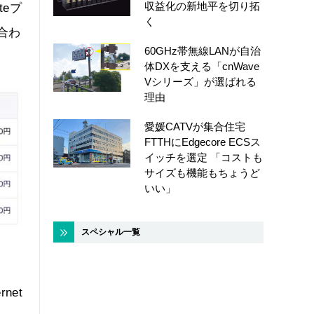
収益化の新地平を切り拓
teプ
く
合わ
60GHz帯無線LANが自治
体DXを支える「cnWave
Vシリーズ」が選ばれる
理由
愛媛CATVが集合住宅
FTTHにEdgecore ECSス
イッチを選定 「コストも
サイズも機能もちょうど
いい」
スペシャル一覧
net