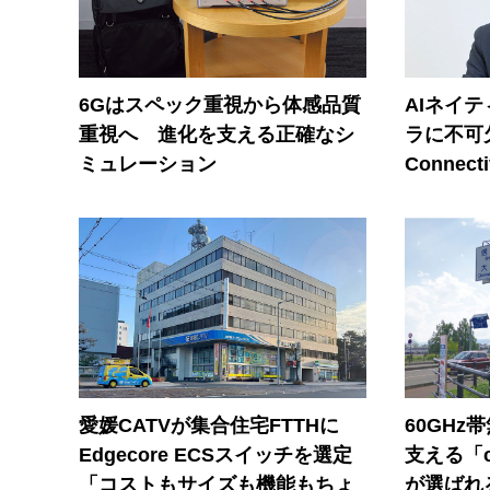
6Gはスペック重視から体感品質
AIネイ
重視へ 進化を支える正確なシ
ラに不可欠
ミュレーション
Connecti
愛媛CATVが集合住宅FTTHに
60GHz
Edgecore ECSスイッチを選定
支える「c
「コストもサイズも機能もちょ
が選ばれ