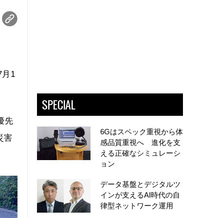
7月1
SPECIAL
優先
6Gはスペック重視から体
災害
感品質重視へ 進化を支
える正確なシミュレーシ
ョン
データ基盤とデジタルツ
インが支えるAI時代の自
律型ネットワーク運用