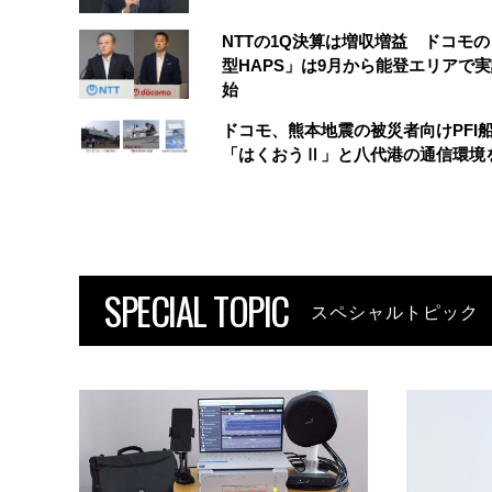
NTTの1Q決算は増収増益 ドコモ
型HAPS」は9月から能登エリアで
始
ドコモ、熊本地震の被災者向けPFI
「はくおうⅡ」と八代港の通信環境
SPECIAL TOPIC
スペシャルトピック