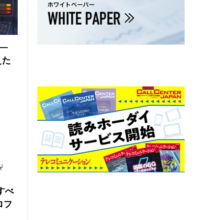
 ―
えた
にすべ
ロフ