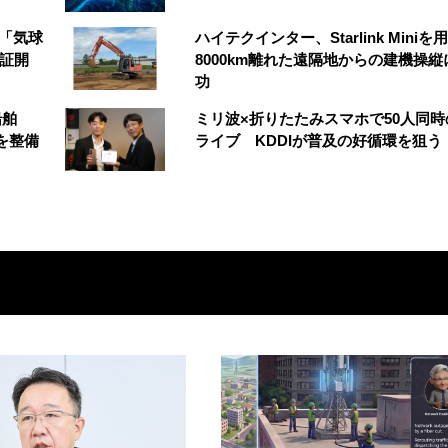
の「気球
ハイテクインター、Starlink Miniを
実証開
8000km離れた遠隔地からの建機操縦
功
船舶
ミリ波×折りたたみスマホで50人同時
を整備
ライブ KDDIが普及の好循環を狙う