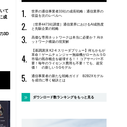
用いて
世界の通信事業者33社の成長戦略：通信業界の
収益を次のレベルへ
に成
［世界4473社調査］通信業界におけるAI成熟度
と先駆企業の戦略
の3D
高価な専用ネットワークは本当に必要か？ AIネ
ットワーク構築の現実解
【基調講演 K2-4 スリーダブリュー】何もかもが
革命！ゲームチェンジャー無線機がローカル５G
市場の既存概念を破壊する！！ コアサーバー不
要！毎年のライセンス費用も不要！でも、超安
価！ の新しい５Gモデル
通信事業者の新たな戦略ガイド B2B2Xモデル
を成功に導く秘訣とは
ダウンロード数ランキングをもっと見る