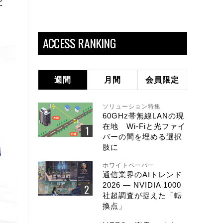
と
ACCESS RANKING
週間
月間
会員限定
ソリューション特集
60GHz帯無線LANの現
在地 Wi-Fiと光ファイ
バーの間を埋める選択
肢に
ホワイトペーパー
通信業界のAIトレンド
2026 ― NVIDIA 1000
社超調査が捉えた「転
換点」