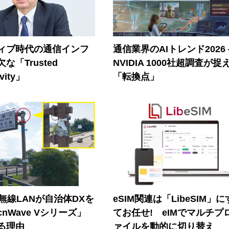
ティブ時代の通信インフ
通信業界のAIトレンド2026
な「Trusted
NVIDIA 1000社超調査が捉
vity」
「転換点」
帯無線LANが自治体DXを
eSIM関連は「LibeSIM」
nWave Vシリーズ」
てお任せ! eIMでマルチプ
る理由
ァイルを動的に切り替え