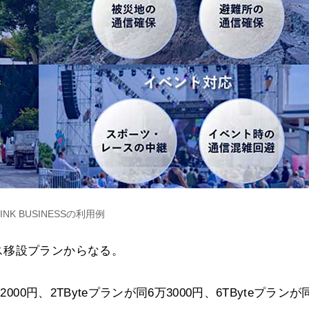
LINK BUSINESSの利用例
ス移設プランからなる。
00円、2TByteプランが同6万3000円、6TByteプランが同