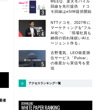
MEEQ、楽天モバイル
回線を先行提供 ドコ
モ回線はeSIM提供開始
NTTドコモ、2027年に
マーケティングを“フル
AI化”へ 「現場社員も
納得の切れ味鋭いAIエ
ージェント作る」
古野電気、LEO衛星測
位サービス「Pulsar」
の衛星から実信号を受
信
アクセスランキング一覧
業者
DOWNLOAD
WHITE PAPER RANKING