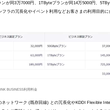
が同3万7000円、1TByteプランが同14万5000円、5TBy
、インフラの冗長化やイベント利用などお客さまの利用目的に
。
LINK BUSINESS利用料金
トワーク (既存回線) との冗長化やKDDI Flexible Inter