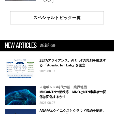
いい」
スペシャルトピック一覧
NEW ARTICLES
新着記事
ZETAアライアンス、AIとIoTの共創を推進す
る 「Agentic IoT Lab」を設立
2026.08.07
＜連載＞6G時代の新・業界地図
MNO×NTNの新秩序 MNOとNTN事業者の関
係は変化するか？
2026.08.07
ANAがエクイニクスとクラウド接続を刷新、