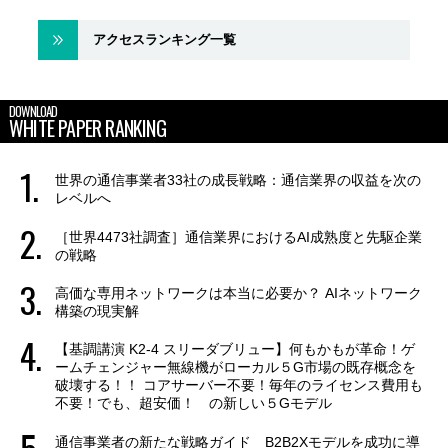
アクセスランキング一覧
DOWNLOAD
WHITE PAPER RANKING
世界の通信事業者33社の成長戦略：通信業界の収益を次の
レベルへ
［世界4473社調査］通信業界におけるAI成熟度と先駆企業
の戦略
高価な専用ネットワークは本当に必要か？ AIネットワーク
構築の現実解
【基調講演 K2-4 スリーダブリュー】何もかもが革命！ゲ
ームチェンジャー無線機がローカル５G市場の既存概念を
破壊する！！ コアサーバー不要！毎年のライセンス費用も
不要！でも、超安価！ の新しい５Gモデル
通信事業者の新たな戦略ガイド B2B2Xモデルを成功に導