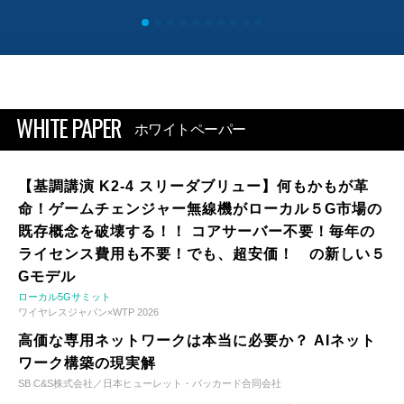
WHITE PAPER
ホワイトペーパー
【基調講演 K2-4 スリーダブリュー】何もかもが革
命！ゲームチェンジャー無線機がローカル５G市場の
既存概念を破壊する！！ コアサーバー不要！毎年の
ライセンス費用も不要！でも、超安価！ の新しい５
Gモデル
ローカル5Gサミット
ワイヤレスジャパン×WTP 2026
高価な専用ネットワークは本当に必要か？ AIネット
ワーク構築の現実解
SB C&S株式会社／日本ヒューレット・パッカード合同会社