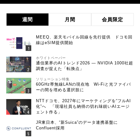
週間
月間
会員限定
MEEQ、楽天モバイル回線を先行提供 ドコモ回
線はeSIM提供開始
ホワイトペーパー
通信業界のAIトレンド2026 ― NVIDIA 1000社超
調査が捉えた「転換点」
ソリューション特集
60GHz帯無線LANの現在地 Wi-Fiと光ファイバ
ーの間を埋める選択肢に
NTTドコモ、2027年にマーケティングを“フルAI
化”へ 「現場社員も納得の切れ味鋭いAIエージ
ェント作る」
JR東日本、“新Suica”のデータ連携基盤に
Confluent採用