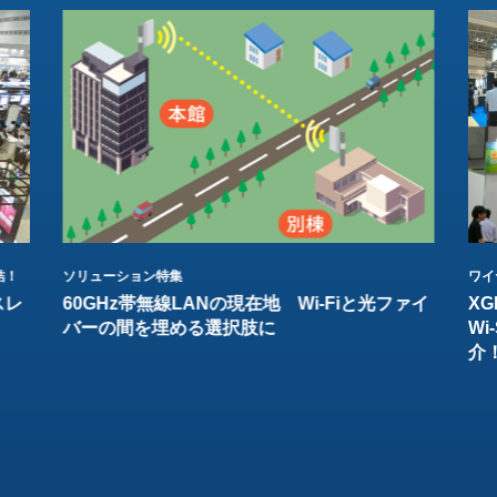
結！
ソリューション特集
ワイ
スレ
60GHz帯無線LANの現在地 Wi-Fiと光ファイ
XG
バーの間を埋める選択肢に
W
介