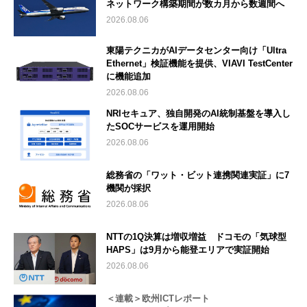
ネットワーク構築期間が数カ月から数週間へ
2026.08.06
東陽テクニカがAIデータセンター向け「Ultra
Ethernet」検証機能を提供、VIAVI TestCenter
に機能追加
2026.08.06
NRIセキュア、独自開発のAI統制基盤を導入し
たSOCサービスを運用開始
2026.08.06
総務省の「ワット・ビット連携関連実証」に7
機関が採択
2026.08.06
NTTの1Q決算は増収増益 ドコモの「気球型
HAPS」は9月から能登エリアで実証開始
2026.08.06
＜連載＞欧州ICTレポート