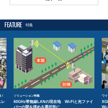
FEATURE
特集
結！
ソリューション特集
ワイ
スレ
60GHz帯無線LANの現在地 Wi-Fiと光ファイ
XG
バーの間を埋める選択肢に
W