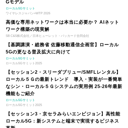
Gモデル
ローカル5Gサミット
ワイヤレスジャパン×WTP 2026
高価な専用ネットワークは本当に必要か？ AIネット
ワーク構築の現実解
SB C&S株式会社／日本ヒューレット・パッカード合同会社
【基調講演・総務省 佐藤移動通信企画官】ローカル
5Gの更なる普及拡大に向けて
ローカル5Gサミット
ローカル5Gサミット2025
【セッション2・スリーダブリュー/SMFLレンタル】
ローカル５Ｇの最新トレンド 導入・実装が一番簡単
なシン・ローカル５Ｇシステムの実用例 25-26年最新
機能もご紹介
ローカル5Gサミット
ローカル5Gサミット2025
【セッション3・京セラみらいエンビジョン】高性能
ローカル5G：新システムと端末で実現するビジネス