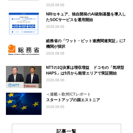
2026.08.06
NRIセキュア、独自開発のAI統制基盤を導入し
たSOCサービスを運用開始
2026.08.06
総務省の「ワット・ビット連携関連実証」に7
機関が採択
2026.08.06
NTTの1Q決算は増収増益 ドコモの「気球型
HAPS」は9月から能登エリアで実証開始
2026.08.06
＜連載＞欧州ICTレポート
スタートアップの国エストニア
2026.08.06
記事一覧