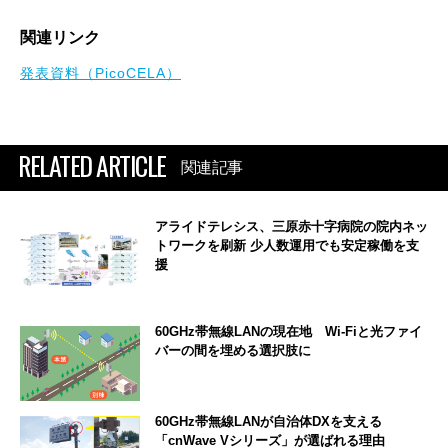
関連リンク
発表資料（PicoCELA）
RELATED ARTICLE
関連記事
アライドテレシス、三原赤十字病院の院内ネッ
トワークを刷新 少人数運用でも安定稼働を支
援
60GHz帯無線LANの現在地 Wi-Fiと光ファイ
バーの間を埋める選択肢に
60GHz帯無線LANが自治体DXを支える
「cnWave Vシリーズ」が選ばれる理由