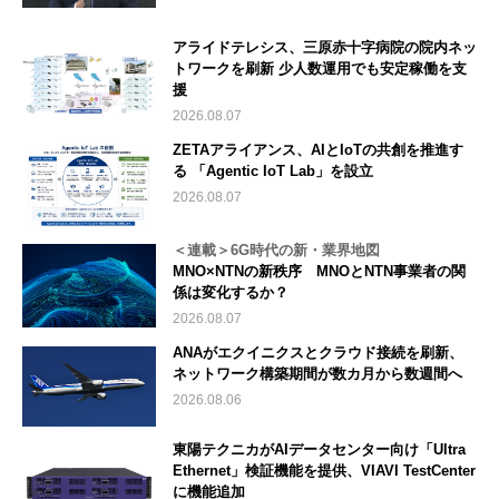
アライドテレシス、三原赤十字病院の院内ネッ
トワークを刷新 少人数運用でも安定稼働を支
援
2026.08.07
ZETAアライアンス、AIとIoTの共創を推進す
る 「Agentic IoT Lab」を設立
2026.08.07
＜連載＞6G時代の新・業界地図
MNO×NTNの新秩序 MNOとNTN事業者の関
係は変化するか？
2026.08.07
ANAがエクイニクスとクラウド接続を刷新、
ネットワーク構築期間が数カ月から数週間へ
2026.08.06
東陽テクニカがAIデータセンター向け「Ultra
Ethernet」検証機能を提供、VIAVI TestCenter
に機能追加