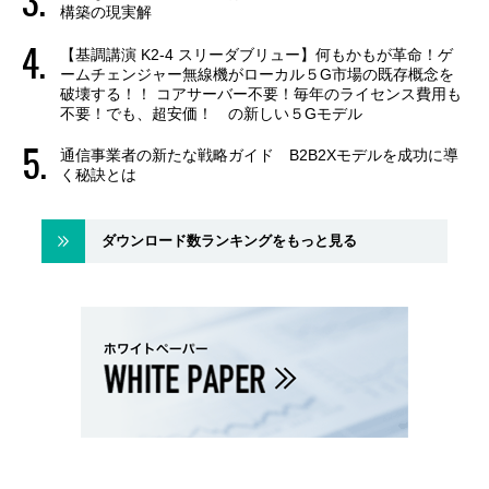
構築の現実解
【基調講演 K2-4 スリーダブリュー】何もかもが革命！ゲ
ームチェンジャー無線機がローカル５G市場の既存概念を
破壊する！！ コアサーバー不要！毎年のライセンス費用も
不要！でも、超安価！ の新しい５Gモデル
通信事業者の新たな戦略ガイド B2B2Xモデルを成功に導
く秘訣とは
ダウンロード数ランキングをもっと見る