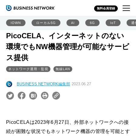
無料会員登録
IOWN
ローカル5G
AI
6G
IoT
通
PicoCELA、インターネットのない
環境でもNW機器管理が可能なサービ
ス提供
ネットワーク運用・監視
無線LAN
BUSINESS NETWORK編集部
2023.06.27
PicoCELAは2023年6月27日、外部ネットワークへの接
続が困難な状況でもネットワーク機器の管理を可能とす