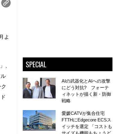
月よ
SPECIAL
4」、
アル
AIの武器化とAIへの攻撃
ーク
にどう対抗? フォーテ
ィネットが描く新・防御
ード
戦略
愛媛CATVが集合住宅
FTTHにEdgecore ECSス
イッチを選定 「コストも
サイズも機能もちょうど