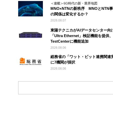
＜連載＞6G時代の新・業界地図
MNO×NTNの新秩序 MNOとNTN
の関係は変化するか？
2026.08.07
東陽テクニカがAIデータセンター向
「Ultra Ethernet」検証機能を提供、V
TestCenterに機能追加
2026.08.06
総務省の「ワット・ビット連携関連
に7機関が採択
2026.08.06