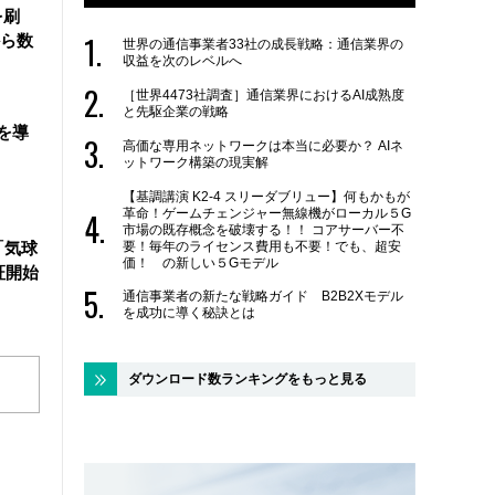
を刷
ら数
世界の通信事業者33社の成長戦略：通信業界の
収益を次のレベルへ
［世界4473社調査］通信業界におけるAI成熟度
と先駆企業の戦略
を導
高価な専用ネットワークは本当に必要か？ AIネ
ットワーク構築の現実解
【基調講演 K2-4 スリーダブリュー】何もかもが
革命！ゲームチェンジャー無線機がローカル５G
市場の既存概念を破壊する！！ コアサーバー不
要！毎年のライセンス費用も不要！でも、超安
「気球
価！ の新しい５Gモデル
証開始
通信事業者の新たな戦略ガイド B2B2Xモデル
を成功に導く秘訣とは
ダウンロード数ランキングをもっと見る