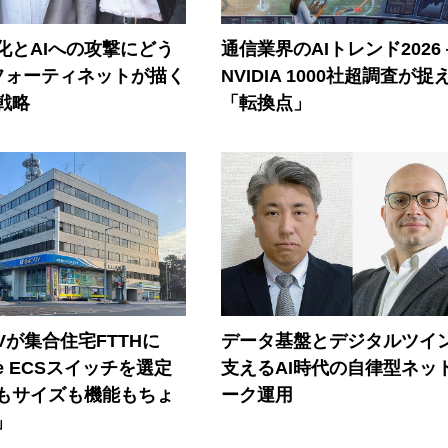
器化とAIへの攻撃にどう
通信業界のAIトレンド2026
フォーティネットが描く
NVIDIA 1000社超調査が捉
戦略
「転換点」
Vが集合住宅FTTHに
データ基盤とデジタルツイ
ore ECSスイッチを選定
支えるAI時代の自律型ネッ
もサイズも機能もちょ
ーク運用
」