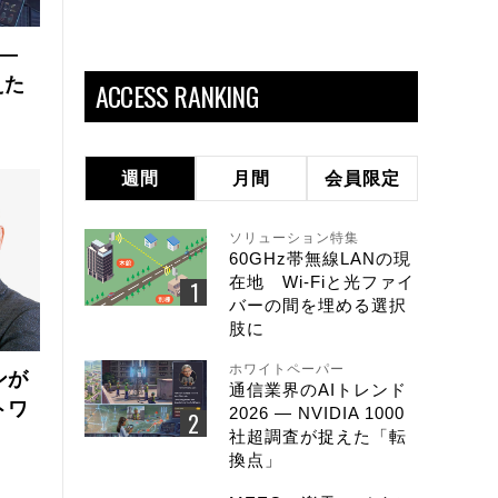
 ―
えた
ACCESS RANKING
週間
月間
会員限定
ソリューション特集
60GHz帯無線LANの現
在地 Wi-Fiと光ファイ
バーの間を埋める選択
肢に
ホワイトペーパー
ンが
通信業界のAIトレンド
トワ
2026 ― NVIDIA 1000
社超調査が捉えた「転
換点」