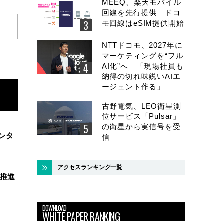
MEEQ、楽天モバイル
回線を先行提供 ドコ
モ回線はeSIM提供開始
NTTドコモ、2027年に
マーケティングを“フル
AI化”へ 「現場社員も
納得の切れ味鋭いAIエ
ージェント作る」
古野電気、LEO衛星測
位サービス「Pulsar」
の衛星から実信号を受
ンタ
信
アクセスランキング一覧
を推進
DOWNLOAD
WHITE PAPER RANKING