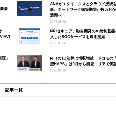
ANAがエクイニクスとクラウド接続
事業者
新、ネットワーク構築期間が数カ月か
週間へ
2026.08.06
け
NRIセキュア、独自開発のAI統制基盤
IAVI
入したSOCサービスを運用開始
2026.08.06
実証」
NTTの1Q決算は増収増益 ドコモの
型HAPS」は9月から能登エリアで実
2026.08.06
記事一覧