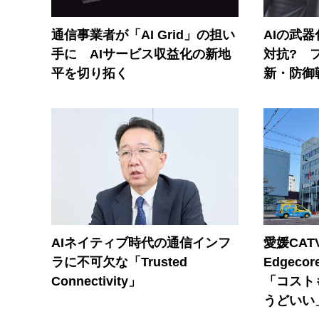
通信事業者が「AI Grid」の担い
AIの武
手に AIサービス収益化の新地
対抗? 
平を切り拓く
新・防御
AIネイティブ時代の通信インフ
愛媛CAT
ラに不可欠な「Trusted
Edgec
Connectivity」
「コスト
うどいい