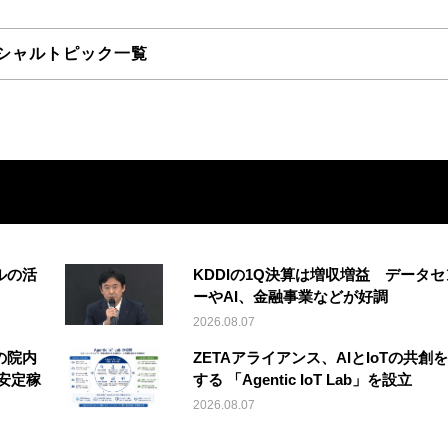
シャルトピック一覧
ルの活
KDDIの1Q決算は増収増益 データセ
ーやAI、金融事業などが好調
2026.08.07
の院内
ZETAアライアンス、AIとIoTの共創
安定稼
する 「Agentic IoT Lab」を設立
2026.08.07