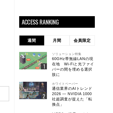
ACCESS RANKING
週間
月間
会員限定
ソリューション特集
60GHz帯無線LANの現
在地 Wi-Fiと光ファイ
バーの間を埋める選択
肢に
ホワイトペーパー
通信業界のAIトレンド
2026 ― NVIDIA 1000
社超調査が捉えた「転
換点」