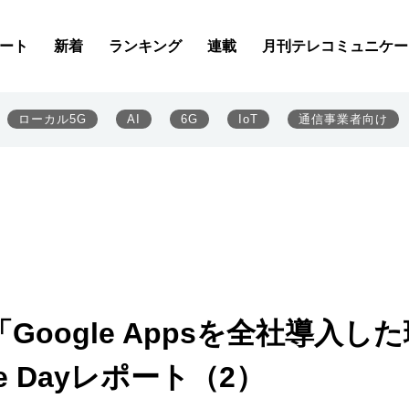
ート
新着
ランキング
連載
月刊テレコミュニケー
ローカル5G
AI
6G
IoT
通信事業者向け
oogle Appsを全社導入した
ise Dayレポート（2）