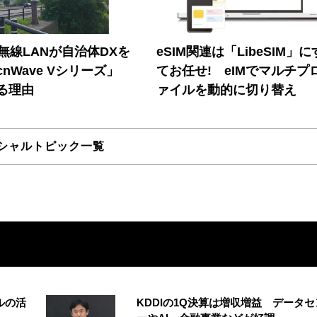
帯無線LANが自治体DXを
eSIM関連は「LibeSIM」
nWave Vシリーズ」
てお任せ! eIMでマルチプ
る理由
ァイルを動的に切り替え
シャルトピック一覧
ルの活
KDDIの1Q決算は増収増益 データセ