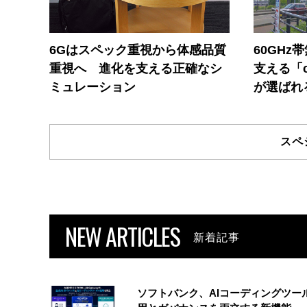
6Gはスペック重視から体感品質
60GHz
重視へ 進化を支える正確なシ
支える「c
ミュレーション
が選ばれ
スペ
NEW ARTICLES
新着記事
ソフトバンク、AIコーディングツー