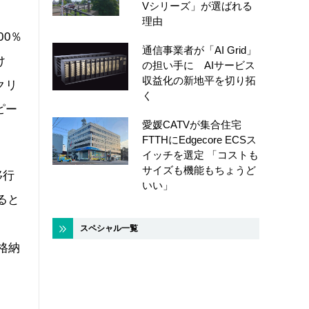
Vシリーズ」が選ばれる
理由
00％
通信事業者が「AI Grid」
け
の担い手に AIサービス
収益化の新地平を切り拓
クリ
く
ピー
愛媛CATVが集合住宅
FTTHにEdgecore ECSス
イッチを選定 「コストも
サイズも機能もちょうど
移行
いい」
いると
スペシャル一覧
格納