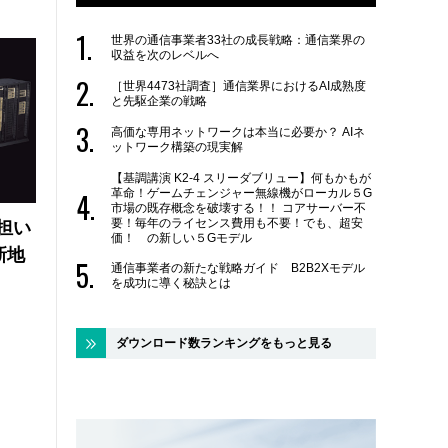
世界の通信事業者33社の成長戦略：通信業界の
収益を次のレベルへ
［世界4473社調査］通信業界におけるAI成熟度
と先駆企業の戦略
高価な専用ネットワークは本当に必要か？ AIネ
ットワーク構築の現実解
【基調講演 K2-4 スリーダブリュー】何もかもが
革命！ゲームチェンジャー無線機がローカル５G
市場の既存概念を破壊する！！ コアサーバー不
要！毎年のライセンス費用も不要！でも、超安
の担い
価！ の新しい５Gモデル
新地
通信事業者の新たな戦略ガイド B2B2Xモデル
を成功に導く秘訣とは
ダウンロード数ランキングをもっと見る