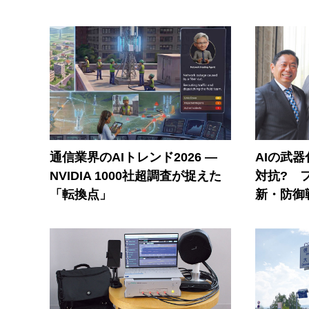
通信業界のAIトレンド2026 ―
AIの武
NVIDIA 1000社超調査が捉えた
対抗? 
「転換点」
新・防御