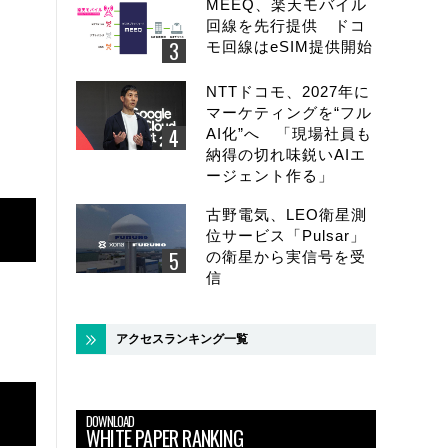
MEEQ、楽天モバイル
回線を先行提供 ドコ
モ回線はeSIM提供開始
NTTドコモ、2027年に
マーケティングを“フル
AI化”へ 「現場社員も
納得の切れ味鋭いAIエ
ージェント作る」
古野電気、LEO衛星測
位サービス「Pulsar」
の衛星から実信号を受
信
アクセスランキング一覧
DOWNLOAD
WHITE PAPER RANKING