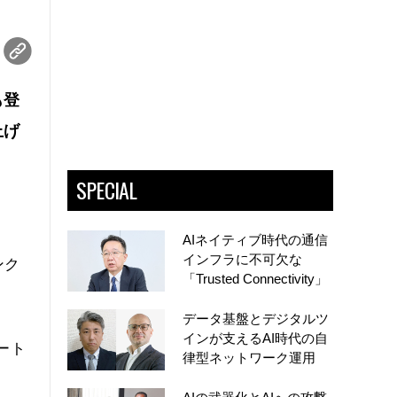
も登
上げ
SPECIAL
AIネイティブ時代の通信
インフラに不可欠な
ンク
「Trusted Connectivity」
データ基盤とデジタルツ
インが支えるAI時代の自
パート
律型ネットワーク運用
コ