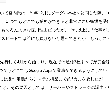
について宮内氏は「昨年12月にグーグル本社を訪問した際、1
て、いつでもどこでも業務ができると非常に強い衝撃を受
ももちろん大きな採用理由だったが、それ以上に「仕事が
はスピードでは誰にも負けないと思ってきたが、もっとス
コムで先行して4月から始まり、現在では通信3社すべてが完全
せ、いつでもどこでもGoogle Appsで業務ができるようにして
たときには要件定義からシステム構築まで約6カ月を要したが、
だとのこと。その要因としては、サーバーやストレージの調達・