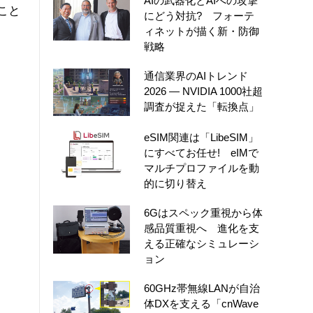
AIの武器化とAIへの攻撃
たこと
にどう対抗? フォーテ
ィネットが描く新・防御
戦略
通信業界のAIトレンド
2026 ― NVIDIA 1000社超
調査が捉えた「転換点」
eSIM関連は「LibeSIM」
にすべてお任せ! eIMで
マルチプロファイルを動
的に切り替え
6Gはスペック重視から体
感品質重視へ 進化を支
える正確なシミュレーシ
ョン
60GHz帯無線LANが自治
体DXを支える「cnWave