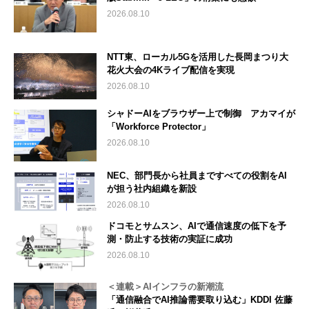
2026.08.10
NTT東、ローカル5Gを活用した長岡まつり大
花火大会の4Kライブ配信を実現
2026.08.10
シャドーAIをブラウザー上で制御 アカマイが
「Workforce Protector」
2026.08.10
NEC、部門長から社員まですべての役割をAI
が担う社内組織を新設
2026.08.10
ドコモとサムスン、AIで通信速度の低下を予
測・防止する技術の実証に成功
2026.08.10
＜連載＞AIインフラの新潮流
「通信融合でAI推論需要取り込む」KDDI 佐藤