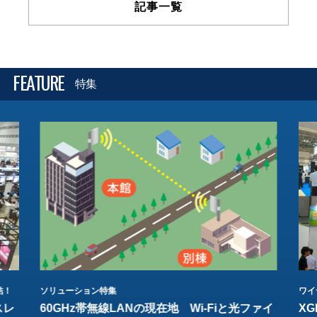
記事一覧
FEATURE
特集
結！
ソリューション特集
ワイ
スレ
60GHz帯無線LANの現在地 Wi-Fiと光ファイ
XG