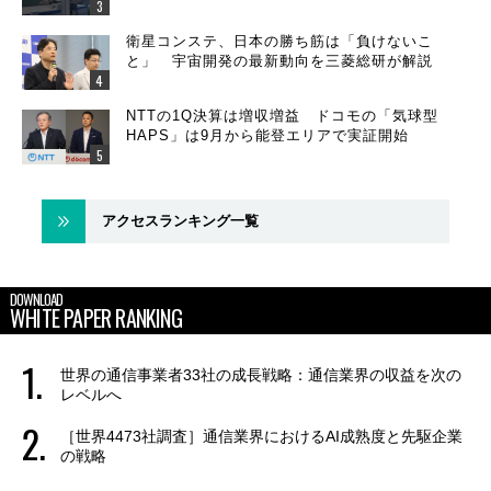
衛星コンステ、日本の勝ち筋は「負けないこ
と」 宇宙開発の最新動向を三菱総研が解説
NTTの1Q決算は増収増益 ドコモの「気球型
HAPS」は9月から能登エリアで実証開始
アクセスランキング一覧
DOWNLOAD
WHITE PAPER RANKING
世界の通信事業者33社の成長戦略：通信業界の収益を次の
レベルへ
［世界4473社調査］通信業界におけるAI成熟度と先駆企業
の戦略