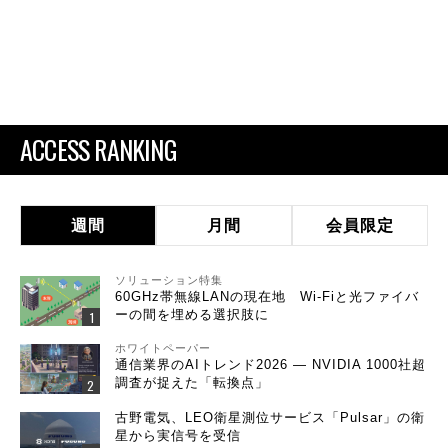
ACCESS RANKING
週間
月間
会員限定
ソリューション特集
60GHz帯無線LANの現在地 Wi-Fiと光ファイバ
ーの間を埋める選択肢に
ホワイトペーパー
通信業界のAIトレンド2026 ― NVIDIA 1000社超
調査が捉えた「転換点」
古野電気、LEO衛星測位サービス「Pulsar」の衛
星から実信号を受信