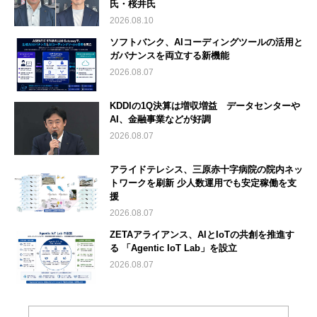
氏・桜井氏
2026.08.10
ソフトバンク、AIコーディングツールの活用と
ガバナンスを両立する新機能
2026.08.07
KDDIの1Q決算は増収増益 データセンターや
AI、金融事業などが好調
2026.08.07
アライドテレシス、三原赤十字病院の院内ネッ
トワークを刷新 少人数運用でも安定稼働を支
援
2026.08.07
ZETAアライアンス、AIとIoTの共創を推進す
る 「Agentic IoT Lab」を設立
2026.08.07