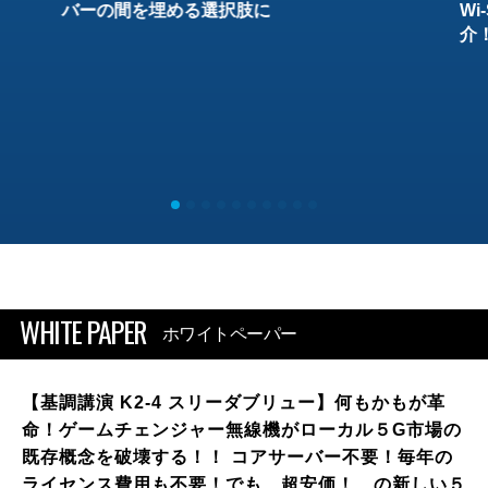
バーの間を埋める選択肢に
W
介
WHITE PAPER
ホワイトペーパー
【基調講演 K2-4 スリーダブリュー】何もかもが革
命！ゲームチェンジャー無線機がローカル５G市場の
既存概念を破壊する！！ コアサーバー不要！毎年の
ライセンス費用も不要！でも、超安価！ の新しい５