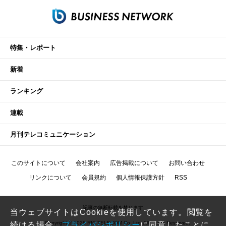
特集・レポート
新着
ランキング
連載
月刊テレコミュニケーション
このサイトについて
会社案内
広告掲載について
お問い合わせ
リンクについて
会員規約
個人情報保護方針
RSS
記事の無断転載を禁じます
当ウェブサイトはCookieを使用しています。閲覧を
Copyright © 2026 RIC TELECOM Co.,Ltd. All Rights Reserved.
続ける場合、
プライバシポリシー
に同意したことに