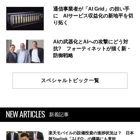
通信事業者が「AI Grid」の担い手
に AIサービス収益化の新地平を切
り拓く
AIの武器化とAIへの攻撃にどう対
抗? フォーティネットが描く新・
防御戦略
スペシャルトピック一覧
NEW ARTICLES
新着記事
楽天モバイルの設備投資の進捗状況は？ 日本
版Starlink「J-LEO」の構築にも意欲