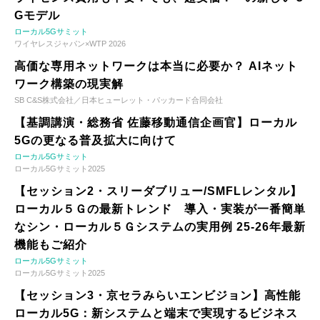
Gモデル
ローカル5Gサミット
ワイヤレスジャパン×WTP 2026
高価な専用ネットワークは本当に必要か？ AIネット
ワーク構築の現実解
SB C&S株式会社／日本ヒューレット・パッカード合同会社
【基調講演・総務省 佐藤移動通信企画官】ローカル
5Gの更なる普及拡大に向けて
ローカル5Gサミット
ローカル5Gサミット2025
【セッション2・スリーダブリュー/SMFLレンタル】
ローカル５Ｇの最新トレンド 導入・実装が一番簡単
なシン・ローカル５Ｇシステムの実用例 25-26年最新
機能もご紹介
ローカル5Gサミット
ローカル5Gサミット2025
【セッション3・京セラみらいエンビジョン】高性能
ローカル5G：新システムと端末で実現するビジネス