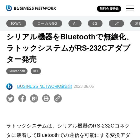
無料会員登録
IOWN
ローカル5G
AI
6G
IoT
通
シリアル機器をBluetoothで無線化、
ラトックシステムがRS-232Cアダプ
ター発売
Bluetooth
IoT
BUSINESS NETWORK編集部
2023.06.06
ラトックシステムは、シリアル機器のRS-232Cコネク
タに装着してBluetoothでの通信を可能にする変換アダ