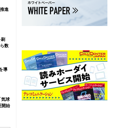
を推進
を刷
ら数
を導
「気球
証開始