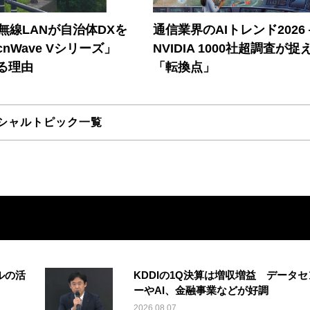
帯無線LANが自治体DXを
通信業界のAIトレンド2026
nWave Vシリーズ」
NVIDIA 1000社超調査が捉
る理由
「転換点」
シャルトピック一覧
ルの活
KDDIの1Q決算は増収増益 データセ
ーやAI、金融事業などが好調
2026.08.07