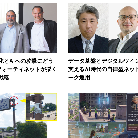
器化とAIへの攻撃にどう
データ基盤とデジタルツイ
フォーティネットが描く
支えるAI時代の自律型ネッ
戦略
ーク運用