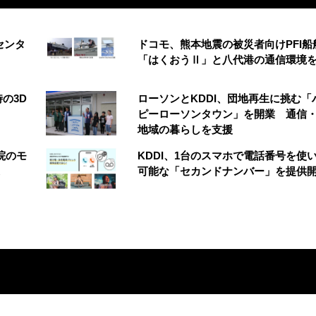
センタ
ドコモ、熊本地震の被災者向けPFI船
「はくおうⅡ」と八代港の通信環境
の3D
ローソンとKDDI、団地再生に挑む「
う
ピーローソンタウン」を開業 通信・
地域の暮らしを支援
院のモ
KDDI、1台のスマホで電話番号を使
可能な「セカンドナンバー」を提供