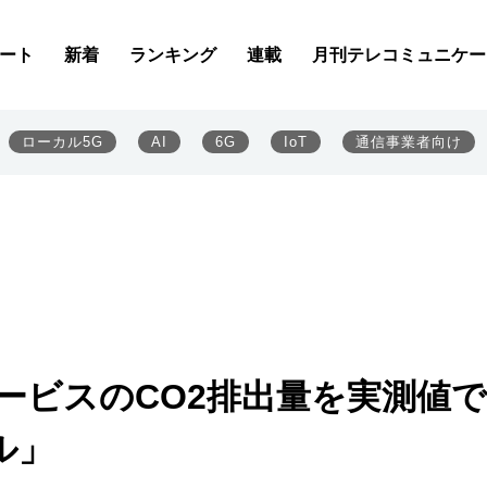
ート
新着
ランキング
連載
月刊テレコミュニケー
ローカル5G
AI
6G
IoT
通信事業者向け
サービスのCO2排出量を実測値
ル」