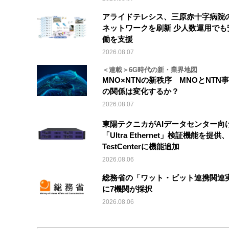
アライドテレシス、三原赤十字病院
ネットワークを刷新 少人数運用でも
働を支援
2026.08.07
＜連載＞6G時代の新・業界地図
MNO×NTNの新秩序 MNOとNTN
の関係は変化するか？
2026.08.07
東陽テクニカがAIデータセンター向
「Ultra Ethernet」検証機能を提供、V
TestCenterに機能追加
2026.08.06
総務省の「ワット・ビット連携関連
に7機関が採択
2026.08.06