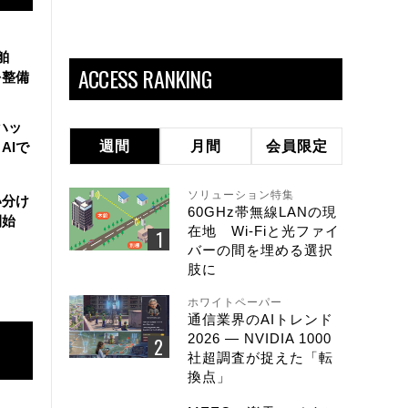
舶
ACCESS RANKING
を整備
ハッ
週間
月間
会員限定
AIで
ソリューション特集
い分け
60GHz帯無線LANの現
開始
在地 Wi-Fiと光ファイ
バーの間を埋める選択
肢に
ホワイトペーパー
通信業界のAIトレンド
2026 ― NVIDIA 1000
社超調査が捉えた「転
換点」