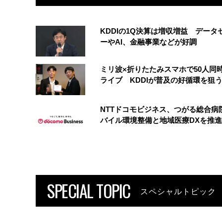
KDDIの1Q決算は増収増益 データ
ーやAI、金融事業などが好調
ミリ波×折りたたみスマホで50人同時
ライブ KDDIが普及の好循環を狙
NTTドコモビジネス、つがる総合病
バイル環境整備と地域医療DXを推進
SPECIAL TOPIC
スペシャルトピック