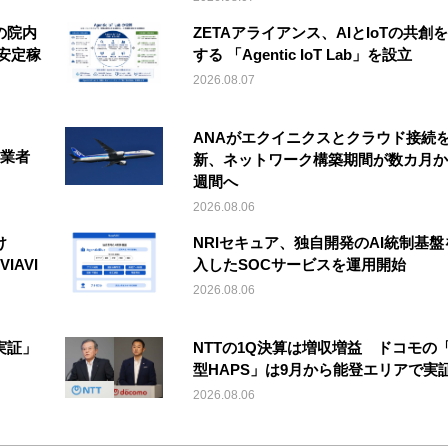
の院内
ZETAアライアンス、AIとIoTの共創
安定稼
する 「Agentic IoT Lab」を設立
2026.08.07
ANAがエクイニクスとクラウド接続
事業者
新、ネットワーク構築期間が数カ月か
週間へ
2026.08.06
け
NRIセキュア、独自開発のAI統制基盤
IAVI
入したSOCサービスを運用開始
2026.08.06
実証」
NTTの1Q決算は増収増益 ドコモの
型HAPS」は9月から能登エリアで実
2026.08.06