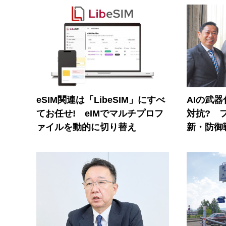
eSIM関連は「LibeSIM」にすべ
AIの武
てお任せ! eIMでマルチプロフ
対抗? 
ァイルを動的に切り替え
新・防御