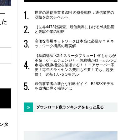
世界の通信事業者33社の成長戦略：通信業界の
 ―
収益を次のレベルへ
えた
［世界4473社調査］通信業界におけるAI成熟度
と先駆企業の戦略
高価な専用ネットワークは本当に必要か？ AIネ
ットワーク構築の現実解
【基調講演 K2-4 スリーダブリュー】何もかもが
革命！ゲームチェンジャー無線機がローカル５G
市場の既存概念を破壊する！！ コアサーバー不
要！毎年のライセンス費用も不要！でも、超安
価！ の新しい５Gモデル
通信事業者の新たな戦略ガイド B2B2Xモデル
を成功に導く秘訣とは
ダウンロード数ランキングをもっと見る
ンタ