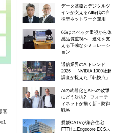
データ基盤とデジタルツ
インが支えるAI時代の自
律型ネットワーク運用
6Gはスペック重視から体
感品質重視へ 進化を支
える正確なシミュレーシ
ョン
通信業界のAIトレンド
2026 ― NVIDIA 1000社超
調査が捉えた「転換点」
AIの武器化とAIへの攻撃
にどう対抗? フォーテ
ィネットが描く新・防御
戦略
顧客
e1
愛媛CATVが集合住宅
FTTHにEdgecore ECSス