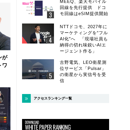
MEEQ、楽天モバイル
回線を先行提供 ドコ
モ回線はeSIM提供開始
NTTドコモ、2027年に
マーケティングを“フル
AI化”へ 「現場社員も
納得の切れ味鋭いAIエ
ージェント作る」
ンが
古野電気、LEO衛星測
トワ
位サービス「Pulsar」
の衛星から実信号を受
信
アクセスランキング一覧
DOWNLOAD
WHITE PAPER RANKING