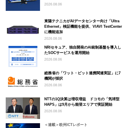
2026.08.06
東陽テクニカがAIデータセンター向け「Ultra
Ethernet」検証機能を提供、VIAVI TestCenter
に機能追加
2026.08.06
NRIセキュア、独自開発のAI統制基盤を導入し
たSOCサービスを運用開始
2026.08.06
総務省の「ワット・ビット連携関連実証」に7
機関が採択
2026.08.06
NTTの1Q決算は増収増益 ドコモの「気球型
HAPS」は9月から能登エリアで実証開始
2026.08.06
＜連載＞欧州ICTレポート