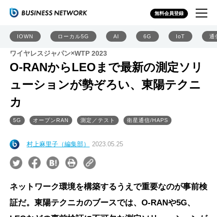
無料会員登録
IOWN
ローカル5G
AI
6G
IoT
通
ワイヤレスジャパン×WTP 2023
O-RANからLEOまで最新の測定ソリ
ューションが勢ぞろい、東陽テクニ
カ
5G
オープンRAN
測定／テスト
衛星通信/HAPS
村上麻里子（編集部）
2023.05.25
ネットワーク環境を構築するうえで重要なのが事前検
証だ。東陽テクニカのブースでは、O-RANや5G、