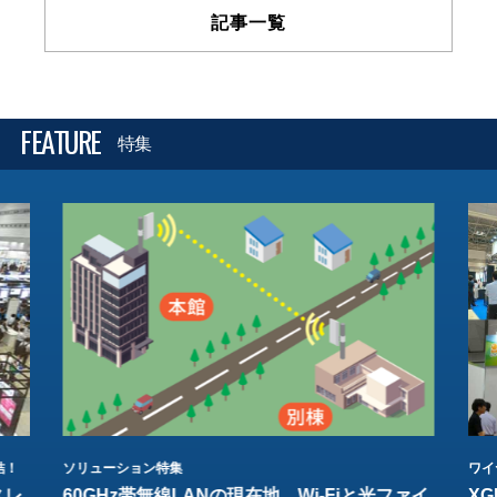
記事一覧
FEATURE
特集
結！
ソリューション特集
ワイ
スレ
60GHz帯無線LANの現在地 Wi-Fiと光ファイ
XG