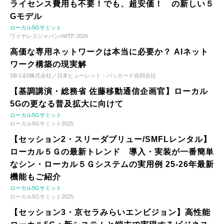
ライセンス費用も不要！でも、超安価！ の新しい５
Gモデル
ローカル5Gサミット
ワイヤレスジャパン×WTP 2026
高価な専用ネットワークは本当に必要か？ AIネット
ワーク構築の現実解
SB C&S株式会社／日本ヒューレット・パッカード合同会社
【基調講演・総務省 佐藤移動通信企画官】ローカル
5Gの更なる普及拡大に向けて
ローカル5Gサミット
ローカル5Gサミット2025
【セッション2・スリーダブリュー/SMFLレンタル】
ローカル５Ｇの最新トレンド 導入・実装が一番簡単
なシン・ローカル５Ｇシステムの実用例 25-26年最新
機能もご紹介
ローカル5Gサミット
ローカル5Gサミット2025
【セッション3・京セラみらいエンビジョン】高性能