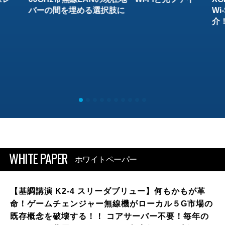
バーの間を埋める選択肢に
W
介
WHITE PAPER
ホワイトペーパー
【基調講演 K2-4 スリーダブリュー】何もかもが革
命！ゲームチェンジャー無線機がローカル５G市場の
既存概念を破壊する！！ コアサーバー不要！毎年の