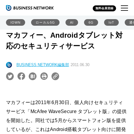
無料会員登録
IOWN
ローカル5G
AI
6G
IoT
通
マカフィー、Androidタブレット対
応のセキュリティサービス
BUSINESS NETWORK編集部
2011.06.30
マカフィーは2011年6月30日、個人向けセキュリティ
サービス「McAfee WaveSecure タブレット版」の提供
を開始した。同社では5月からスマートフォン版を提供
しているが、これはAndroid搭載タブレット向けに開発