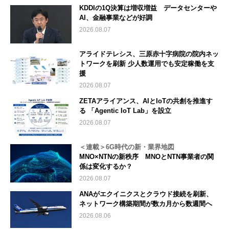
KDDIの1Q決算は増収増益 データセンターや
AI、金融事業などが好調
2026.08.07
アライドテレシス、三原赤十字病院の院内ネッ
トワークを刷新 少人数運用でも安定稼働を支
援
2026.08.07
ZETAアライアンス、AIとIoTの共創を推進す
る 「Agentic IoT Lab」を設立
2026.08.07
＜連載＞6G時代の新・業界地図
MNO×NTNの新秩序 MNOとNTN事業者の関
係は変化するか？
2026.08.07
ANAがエクイニクスとクラウド接続を刷新、
ネットワーク構築期間が数カ月から数週間へ
2026.08.06