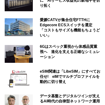
に AIサービス収益化の新地平を切
り拓く
愛媛CATVが集合住宅FTTHに
Edgecore ECSスイッチを選定
「コストもサイズも機能もちょうど
いい」
6Gはスペック重視から体感品質重
視へ 進化を支える正確なシミュレ
ーション
eSIM関連は「LibeSIM」にすべてお
任せ! eIMでマルチプロファイルを
動的に切り替え
データ基盤とデジタルツインが支え
るAI時代の自律型ネットワーク運用