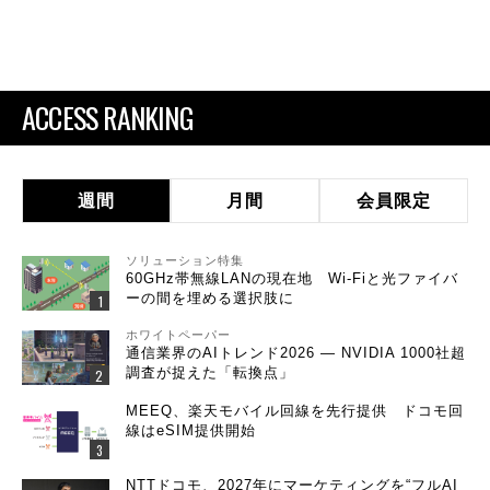
ACCESS RANKING
週間
月間
会員限定
ソリューション特集
60GHz帯無線LANの現在地 Wi-Fiと光ファイバ
ーの間を埋める選択肢に
ホワイトペーパー
通信業界のAIトレンド2026 ― NVIDIA 1000社超
調査が捉えた「転換点」
MEEQ、楽天モバイル回線を先行提供 ドコモ回
線はeSIM提供開始
NTTドコモ、2027年にマーケティングを“フルAI