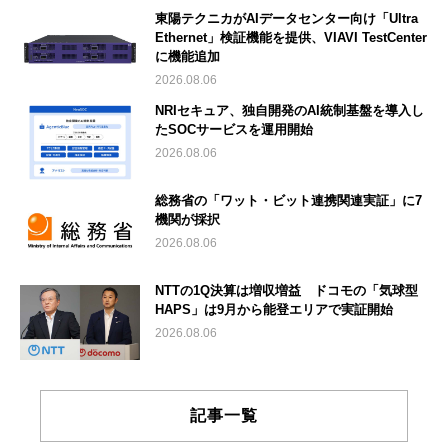
東陽テクニカがAIデータセンター向け「Ultra
Ethernet」検証機能を提供、VIAVI TestCenter
に機能追加
2026.08.06
NRIセキュア、独自開発のAI統制基盤を導入し
たSOCサービスを運用開始
2026.08.06
総務省の「ワット・ビット連携関連実証」に7
機関が採択
2026.08.06
NTTの1Q決算は増収増益 ドコモの「気球型
HAPS」は9月から能登エリアで実証開始
2026.08.06
記事一覧