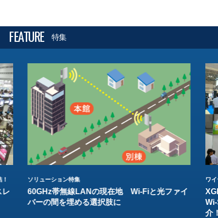
FEATURE
特集
結！
ソリューション特集
ワイ
スレ
60GHz帯無線LANの現在地 Wi-Fiと光ファイ
XG
バーの間を埋める選択肢に
W
介