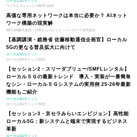
ローカル5Gサミット
ワイヤレスジャパン×WTP 2026
高価な専用ネットワークは本当に必要か？ AIネット
ワーク構築の現実解
SB C&S株式会社／日本ヒューレット・パッカード合同会社
【基調講演・総務省 佐藤移動通信企画官】ローカル
5Gの更なる普及拡大に向けて
ローカル5Gサミット
ローカル5Gサミット2025
【セッション2・スリーダブリュー/SMFLレンタル】
ローカル５Ｇの最新トレンド 導入・実装が一番簡単
なシン・ローカル５Ｇシステムの実用例 25-26年最新
機能もご紹介
ローカル5Gサミット
ローカル5Gサミット2025
【セッション3・京セラみらいエンビジョン】高性能
ローカル5G：新システムと端末で実現するビジネス
革新
ローカル5Gサミット