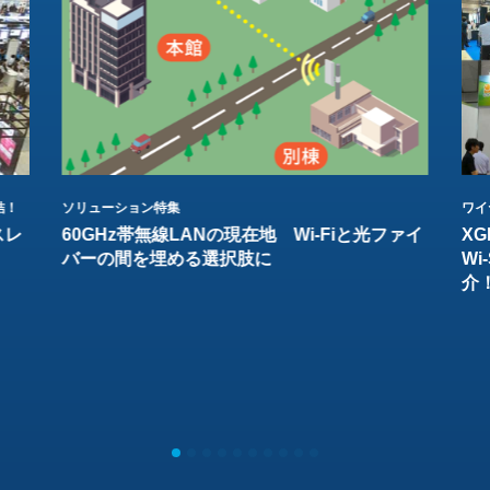
結！
ソリューション特集
ワイ
スレ
60GHz帯無線LANの現在地 Wi-Fiと光ファイ
XG
バーの間を埋める選択肢に
W
介