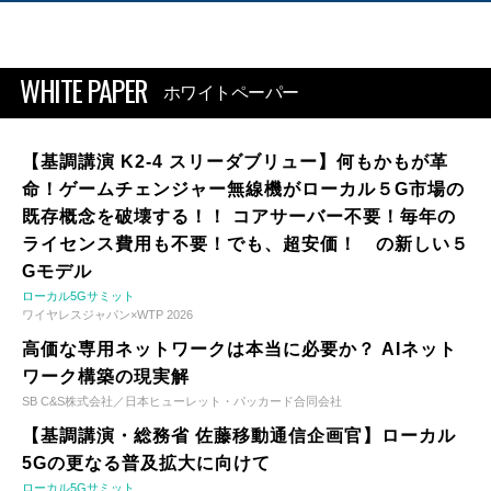
WHITE PAPER
ホワイトペーパー
【基調講演 K2-4 スリーダブリュー】何もかもが革
命！ゲームチェンジャー無線機がローカル５G市場の
既存概念を破壊する！！ コアサーバー不要！毎年の
ライセンス費用も不要！でも、超安価！ の新しい５
Gモデル
ローカル5Gサミット
ワイヤレスジャパン×WTP 2026
高価な専用ネットワークは本当に必要か？ AIネット
ワーク構築の現実解
SB C&S株式会社／日本ヒューレット・パッカード合同会社
【基調講演・総務省 佐藤移動通信企画官】ローカル
5Gの更なる普及拡大に向けて
ローカル5Gサミット