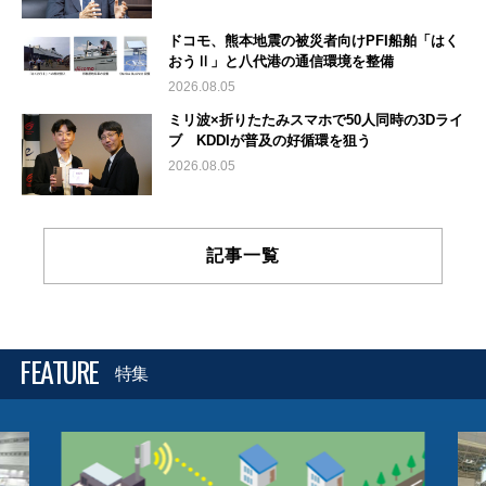
ドコモ、熊本地震の被災者向けPFI船舶「はく
おうⅡ」と八代港の通信環境を整備
2026.08.05
ミリ波×折りたたみスマホで50人同時の3Dライ
ブ KDDIが普及の好循環を狙う
2026.08.05
記事一覧
FEATURE
特集