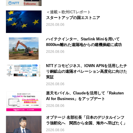
＜連載＞欧州ICTレポート
スタートアップの国エストニア
2026.08.06
ハイテクインター、Starlink Miniを用いて
8000km離れた遠隔地からの建機操縦に成功
2026.08.06
NTTドコモビジネス、IOWN APNを活用したチ
リ銅鉱山の遠隔オペレーション高度化に向けた
実証
2026.08.06
楽天モバイル、Claudeを活用して「Rakuten
AI for Business」をアップデート
2026.08.06
オプテージ 名部社長「日本のデジタルインフ
ラ強靭化へ 関西から全国、海外へ羽ばたく」
2026.08.06