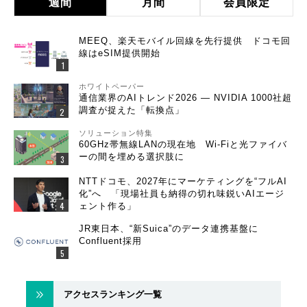
週間
月間
会員限定
MEEQ、楽天モバイル回線を先行提供 ドコモ回
線はeSIM提供開始
ホワイトペーパー
通信業界のAIトレンド2026 ― NVIDIA 1000社超
調査が捉えた「転換点」
ソリューション特集
60GHz帯無線LANの現在地 Wi-Fiと光ファイバ
ーの間を埋める選択肢に
NTTドコモ、2027年にマーケティングを“フルAI
化”へ 「現場社員も納得の切れ味鋭いAIエージ
ェント作る」
JR東日本、“新Suica”のデータ連携基盤に
Confluent採用
アクセスランキング一覧