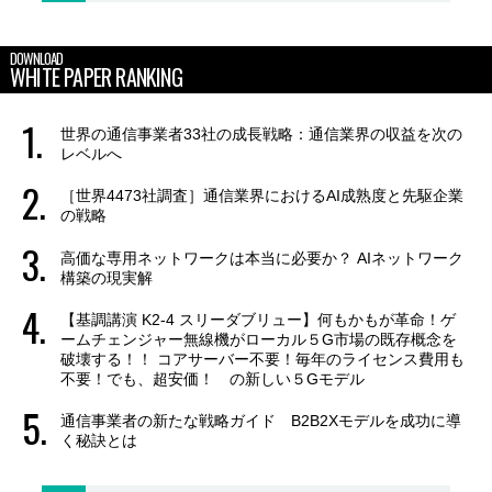
DOWNLOAD
WHITE PAPER RANKING
世界の通信事業者33社の成長戦略：通信業界の収益を次の
レベルへ
［世界4473社調査］通信業界におけるAI成熟度と先駆企業
の戦略
高価な専用ネットワークは本当に必要か？ AIネットワーク
構築の現実解
【基調講演 K2-4 スリーダブリュー】何もかもが革命！ゲ
ームチェンジャー無線機がローカル５G市場の既存概念を
破壊する！！ コアサーバー不要！毎年のライセンス費用も
不要！でも、超安価！ の新しい５Gモデル
通信事業者の新たな戦略ガイド B2B2Xモデルを成功に導
く秘訣とは