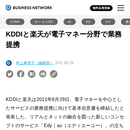
無料会員登録
IOWN
ローカル5G
AI
6G
IoT
通
KDDIと楽天が電子マネー分野で業務
提携
村上麻里子（編集部）
2011.06.29
KDDIと楽天は2011年6月29日、電子マネーを中心とし
たサービスの業務提携に向けて基本合意書を締結したと
発表した。リアルとネットの融合を図った新しいコンセ
プトのサービス「Edy｜au（エディエーユー）」の立ち