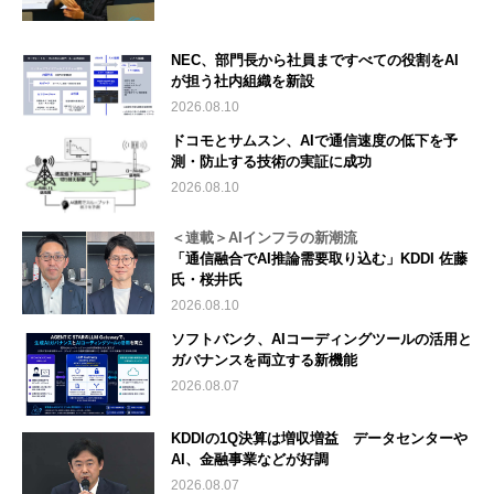
NEC、部門長から社員まですべての役割をAI
が担う社内組織を新設
2026.08.10
ドコモとサムスン、AIで通信速度の低下を予
測・防止する技術の実証に成功
2026.08.10
＜連載＞AIインフラの新潮流
「通信融合でAI推論需要取り込む」KDDI 佐藤
氏・桜井氏
2026.08.10
ソフトバンク、AIコーディングツールの活用と
ガバナンスを両立する新機能
2026.08.07
KDDIの1Q決算は増収増益 データセンターや
AI、金融事業などが好調
2026.08.07