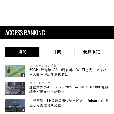
ACCESS RANKING
週間
月間
会員限定
ソリューション特集
60GHz帯無線LANの現在地 Wi-Fiと光ファイバ
ーの間を埋める選択肢に
ホワイトペーパー
通信業界のAIトレンド2026 ― NVIDIA 1000社超
調査が捉えた「転換点」
古野電気、LEO衛星測位サービス「Pulsar」の衛
星から実信号を受信