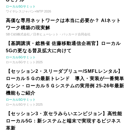
ローカル5Gサミット
ワイヤレスジャパン×WTP 2026
高価な専用ネットワークは本当に必要か？ AIネット
ワーク構築の現実解
SB C&S株式会社／日本ヒューレット・パッカード合同会社
【基調講演・総務省 佐藤移動通信企画官】ローカル
5Gの更なる普及拡大に向けて
ローカル5Gサミット
ローカル5Gサミット2025
【セッション2・スリーダブリュー/SMFLレンタル】
ローカル５Ｇの最新トレンド 導入・実装が一番簡単
なシン・ローカル５Ｇシステムの実用例 25-26年最新
機能もご紹介
ローカル5Gサミット
ローカル5Gサミット2025
【セッション3・京セラみらいエンビジョン】高性能
ローカル5G：新システムと端末で実現するビジネス
革新