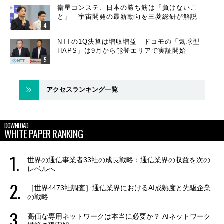
衛星コンステ、日本の勝ち筋は「負けないこ
と」 宇宙開発の最新動向を三菱総研が解説
NTTの1Q決算は増収増益 ドコモの「気球型
HAPS」は9月から能登エリアで実証開始
アクセスランキング一覧
DOWNLOAD
WHITE PAPER RANKING
世界の通信事業者33社の成長戦略：通信業界の収益を次の
レベルへ
［世界4473社調査］通信業界におけるAI成熟度と先駆企業
の戦略
高価な専用ネットワークは本当に必要か？ AIネットワーク