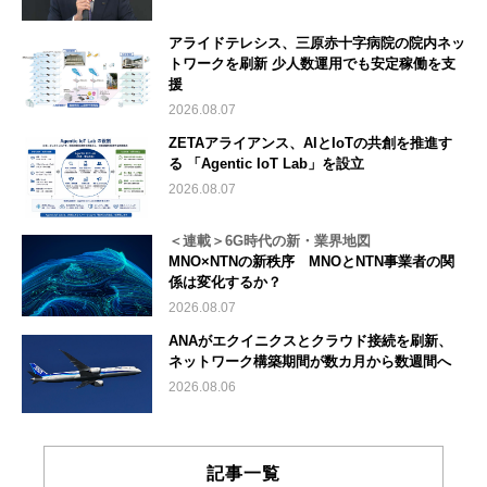
アライドテレシス、三原赤十字病院の院内ネッ
トワークを刷新 少人数運用でも安定稼働を支
援
2026.08.07
ZETAアライアンス、AIとIoTの共創を推進す
る 「Agentic IoT Lab」を設立
2026.08.07
＜連載＞6G時代の新・業界地図
MNO×NTNの新秩序 MNOとNTN事業者の関
係は変化するか？
2026.08.07
ANAがエクイニクスとクラウド接続を刷新、
ネットワーク構築期間が数カ月から数週間へ
2026.08.06
記事一覧