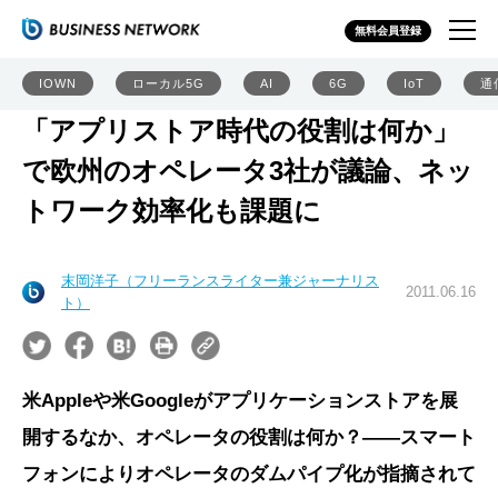
無料会員登録
IOWN
ローカル5G
AI
6G
IoT
通
「アプリストア時代の役割は何か」
で欧州のオペレータ3社が議論、ネッ
トワーク効率化も課題に
末岡洋子（フリーランスライター兼ジャーナリス
2011.06.16
ト）
米Appleや米Googleがアプリケーションストアを展
開するなか、オペレータの役割は何か？――スマート
フォンによりオペレータのダムパイプ化が指摘されて