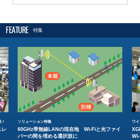
FEATURE
特集
結！
ソリューション特集
ワイ
スレ
60GHz帯無線LANの現在地 Wi-Fiと光ファイ
XG
バーの間を埋める選択肢に
W