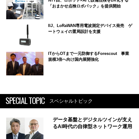
NTT西、ロボット×AIで設備点検をDX化する
「おまかせ点検ロボパック」を提供開始
IIJ、LoRaWAN専用電波測定デバイス発売 ゲ
ートウェイの置局設計を支援
ITからOTまで一元防御するForescout 事業
規模3倍へ向け国内展開強化
SPECIAL TOPIC
スペシャルトピック
データ基盤とデジタルツインが支え
るAI時代の自律型ネットワーク運用