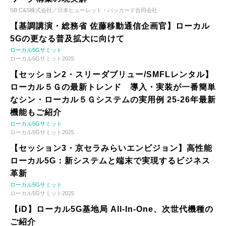
SB C&S株式会社／日本ヒューレット・パッカード合同会社
【基調講演・総務省 佐藤移動通信企画官】ローカル
5Gの更なる普及拡大に向けて
ローカル5Gサミット
ローカル5Gサミット2025
【セッション2・スリーダブリュー/SMFLレンタル】
ローカル５Ｇの最新トレンド 導入・実装が一番簡単
なシン・ローカル５Ｇシステムの実用例 25-26年最新
機能もご紹介
ローカル5Gサミット
ローカル5Gサミット2025
【セッション3・京セラみらいエンビジョン】高性能
ローカル5G：新システムと端末で実現するビジネス
革新
ローカル5Gサミット
ローカル5Gサミット2025
【iD】ローカル5G基地局 All-In-One、次世代機種の
ご紹介