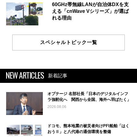
60GHz帯無線LANが自治体DXを支
える「cnWave Vシリーズ」が選ば
れる理由
スペシャルトピック一覧
NEW ARTICLES
新着記事
オプテージ 名部社長「日本のデジタルインフ
ラ強靭化へ 関西から全国、海外へ羽ばたく」
2026.08.06
ドコモ、熊本地震の被災者向けPFI船舶「はく
おうⅡ」と八代港の通信環境を整備