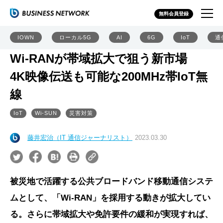
無料会員登録
IOWN
ローカル5G
AI
6G
IoT
通
Wi-RANが帯域拡大で狙う新市場
4K映像伝送も可能な200MHz帯IoT無
線
IoT
Wi-SUN
災害対策
藤井宏治（IT 通信ジャーナリスト）
2023.03.30
被災地で活躍する公共ブロードバンド移動通信システ
ムとして、「Wi-RAN」を採用する動きが拡大してい
る。さらに帯域拡大や免許要件の緩和が実現すれば、