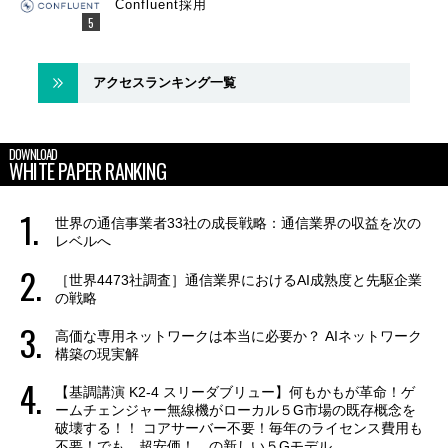
Confluent採用
アクセスランキング一覧
DOWNLOAD
WHITE PAPER RANKING
世界の通信事業者33社の成長戦略：通信業界の収益を次の
レベルへ
［世界4473社調査］通信業界におけるAI成熟度と先駆企業
の戦略
高価な専用ネットワークは本当に必要か？ AIネットワーク
構築の現実解
【基調講演 K2-4 スリーダブリュー】何もかもが革命！ゲ
ームチェンジャー無線機がローカル５G市場の既存概念を
破壊する！！ コアサーバー不要！毎年のライセンス費用も
不要！でも、超安価！ の新しい５Gモデル