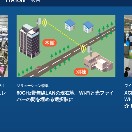
結！
ソリューション特集
ワイ
スレ
60GHz帯無線LANの現在地 Wi-Fiと光ファイ
XG
バーの間を埋める選択肢に
W
介