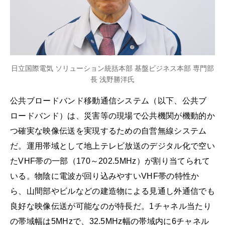
日立国際電気 ソリューション統括本部 基盤ビジネス本部 専門部
長 浅野勝洋氏
公共ブロードバンド移動通信システム（以下、公共ブ
ロードバンド）は、災害等の現場で公共機関が機動的か
つ確実な映像伝送を実現するための自営無線システム
だ。運用帯域として地上テレビ放送のデジタル化で空い
たVHF帯の一部（170～202.5MHz）が割り当てられて
いる。物陰に電波が回り込みやすいVHF帯の特性か
ら、山間部やビルなどの建造物による見通し外通信でも
良好な映像伝送が可能なのが特長だ。1チャネル当たり
の帯域幅は5MHzで、32.5MHz幅の帯域内に6チャネル