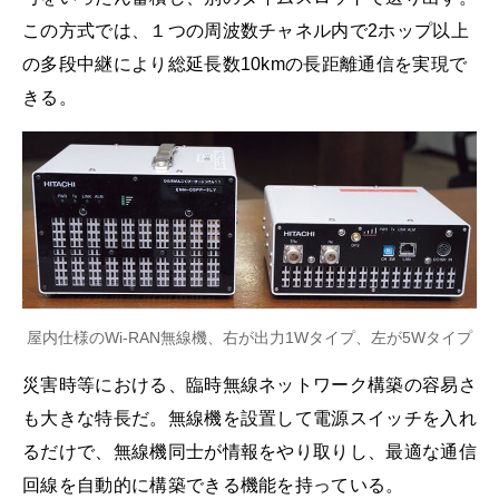
この方式では、１つの周波数チャネル内で2ホップ以上
の多段中継により総延長数10kmの長距離通信を実現で
きる。
屋内仕様のWi-RAN無線機、右が出力1Wタイプ、左が5Wタイプ
災害時等における、臨時無線ネットワーク構築の容易さ
も大きな特長だ。無線機を設置して電源スイッチを入れ
るだけで、無線機同士が情報をやり取りし、最適な通信
回線を自動的に構築できる機能を持っている。