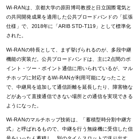
Wi-RANは、京都大学の原田博司教授と日立国際電気と
の共同開発成果を適用した公共ブロードバンドの「拡張
仕様」で、2018年に「ARIB STD-T119」として標準化
された。
Wi-RANの特長として、まず挙げられるのが、多段中継
機能の実装だ。公共ブロードバンドは、主に2点間のポ
イント・ツー・ポイント通信に用いられているが、マル
チホップに対応するWi-RANが利用可能になったこと
で、中継局を追加して通信距離を延長したり、障害物な
どがあって直接通信できない場所との通信を実現できる
ようになった。
Wi-RANのマルチホップ技術は、「蓄積型時分割中継方
式」と呼ばれるもので、中継を行う無線機に受信した信
号をいったん蓄積し、別のタイムスロットで送り出す。