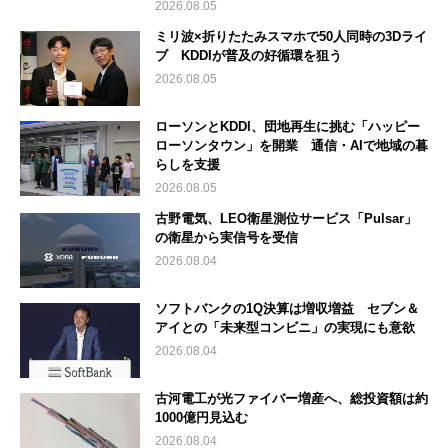
2026.08.05
ミリ波×折りたたみスマホで50人同時の3Dライ
ブ KDDIが普及の好循環を狙う
2026.08.05
ローソンとKDDI、団地再生に挑む「ハッピー
ローソンタウン」を開業 通信・AIで地域の暮
らしを支援
2026.08.05
古野電気、LEO衛星測位サービス「Pulsar」
の衛星から実信号を受信
2026.08.04
ソフトバンクの1Q決算は増収増益 セブン＆
アイとの「未来型コンビニ」の実現にも意欲
2026.08.04
古河電工が光ファイバー増産へ、総投資額は約
1000億円見込む
2026.08.04