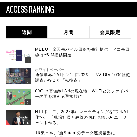
ACCESS RANKING
週間
月間
会員限定
MEEQ、楽天モバイル回線を先行提供 ドコモ回
線はeSIM提供開始
ホワイトペーパー
通信業界のAIトレンド2026 ― NVIDIA 1000社超
調査が捉えた「転換点」
60GHz帯無線LANの現在地 Wi-Fiと光ファイバ
ーの間を埋める選択肢に
NTTドコモ、2027年にマーケティングを“フルAI
化”へ 「現場社員も納得の切れ味鋭いAIエージ
ェント作る」
JR東日本、“新Suica”のデータ連携基盤に