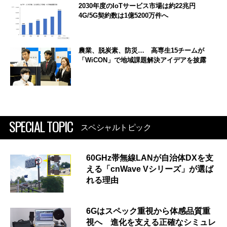
2030年度のIoTサービス市場は約22兆円
4G/5G契約数は1億5200万件へ
農業、脱炭素、防災… 高専生15チームが
「WiCON」で地域課題解決アイデアを披露
SPECIAL TOPIC
スペシャルトピック
60GHz帯無線LANが自治体DXを支
える「cnWave Vシリーズ」が選ば
れる理由
6Gはスペック重視から体感品質重
視へ 進化を支える正確なシミュレ