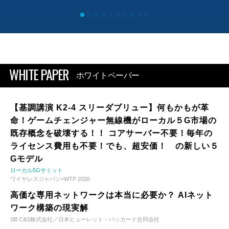
WHITE PAPER
ホワイトペーパー
【基調講演 K2-4 スリーダブリュー】何もかもが革
命！ゲームチェンジャー無線機がローカル５G市場の
既存概念を破壊する！！ コアサーバー不要！毎年の
ライセンス費用も不要！でも、超安価！ の新しい５
Gモデル
ローカル5Gサミット
ワイヤレスジャパン×WTP 2026
高価な専用ネットワークは本当に必要か？ AIネット
ワーク構築の現実解
SB C&S株式会社／日本ヒューレット・パッカード合同会社