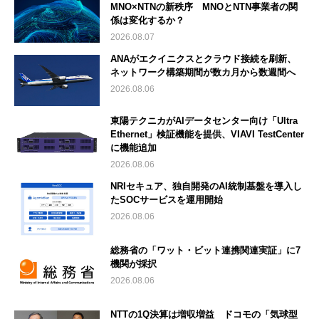
MNO×NTNの新秩序 MNOとNTN事業者の関
係は変化するか？
2026.08.07
ANAがエクイニクスとクラウド接続を刷新、
ネットワーク構築期間が数カ月から数週間へ
2026.08.06
東陽テクニカがAIデータセンター向け「Ultra
Ethernet」検証機能を提供、VIAVI TestCenter
に機能追加
2026.08.06
NRIセキュア、独自開発のAI統制基盤を導入し
たSOCサービスを運用開始
2026.08.06
総務省の「ワット・ビット連携関連実証」に7
機関が採択
2026.08.06
NTTの1Q決算は増収増益 ドコモの「気球型