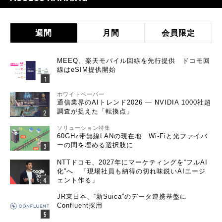
週間
月間
会員限定
MEEQ、楽天モバイル回線を先行提供 ドコモ回
線はeSIM提供開始
ホワイトペーパー
通信業界のAIトレンド2026 ― NVIDIA 1000社超
調査が捉えた「転換点」
ソリューション特集
60GHz帯無線LANの現在地 Wi-Fiと光ファイバ
ーの間を埋める選択肢に
NTTドコモ、2027年にマーケティングを“フルAI
化”へ 「現場社員も納得の切れ味鋭いAIエージ
ェント作る」
JR東日本、“新Suica”のデータ連携基盤に
Confluent採用