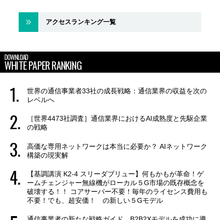
アクセスランキング一覧
DOWNLOAD
WHITE PAPER RANKING
世界の通信事業者33社の成長戦略：通信業界の収益を次の
レベルへ
［世界4473社調査］通信業界におけるAI成熟度と先駆企業
の戦略
高価な専用ネットワークは本当に必要か？ AIネットワーク
構築の現実解
【基調講演 K2-4 スリーダブリュー】何もかもが革命！ゲ
ームチェンジャー無線機がローカル５G市場の既存概念を
破壊する！！ コアサーバー不要！毎年のライセンス費用も
不要！でも、超安価！ の新しい５Gモデル
通信事業者の新たな戦略ガイド B2B2Xモデルを成功に導