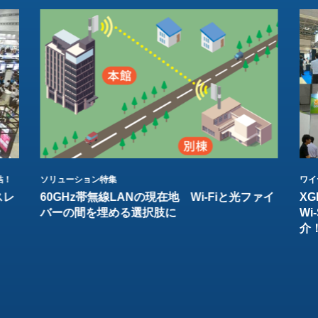
結！
ソリューション特集
ワイ
スレ
60GHz帯無線LANの現在地 Wi-Fiと光ファイ
XG
バーの間を埋める選択肢に
W
介