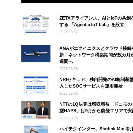
ZETAアライアンス、AIとIoTの共創
する 「Agentic IoT Lab」を設立
2026.08.07
ANAがエクイニクスとクラウド接続
新、ネットワーク構築期間が数カ月
週間へ
2026.08.06
NRIセキュア、独自開発のAI統制基
入したSOCサービスを運用開始
2026.08.06
NTTの1Q決算は増収増益 ドコモの
型HAPS」は9月から能登エリアで
2026.08.06
ハイテクインター、Starlink Mini