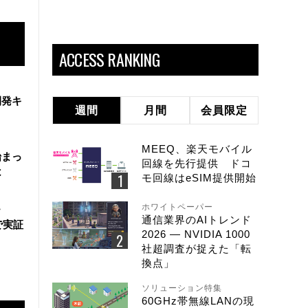
ACCESS RANKING
開発キ
週間
月間
会員限定
MEEQ、楽天モバイル
始まっ
回線を先行提供 ドコ
は
モ回線はeSIM提供開始
ホワイトペーパー
・
通信業界のAIトレンド
で実証
2026 ― NVIDIA 1000
社超調査が捉えた「転
換点」
ソリューション特集
60GHz帯無線LANの現