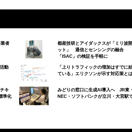
事業者
都産技研とアイダックスが「ミリ波
ット」 通信とセンシングの融合
「ISAC」の検証を手軽に
財活動
「上りトラフィックの増加はすでに
ている」エリクソンが示す対応策と
ルチキ
みどりの窓口に生成AI導入へ JR東
標準化
NEC・ソフトバンクが立川・大宮駅