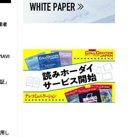
業者
IAVI
証」
活用し