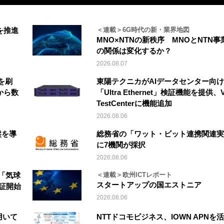
を推進
＜連載＞6G時代の新・業界地図
MNO×NTNの新秩序 MNOとNTN事
の関係は変化するか？
2026.08.07
を刷
東陽テクニカがAIデータセンター向け
から数
「Ultra Ethernet」検証機能を提供、V
TestCenterに機能追加
2026.08.06
盤を導
総務省の「ワット・ビット連携関連実
に7機関が採択
2026.08.06
「気球
＜連載＞欧州ICTレポート
スタートアップの国エストニア
実証開始
2026.08.06
を用いて
NTTドコモビジネス、IOWN APNを