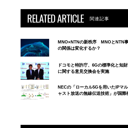
RELATED ARTICLE
関連記事
MNO×NTNの新秩序 MNOとNTN
の関係は変化するか？
ドコモと特許庁、6Gの標準化と知
に関する意見交換会を実施
NECの「ローカル5Gを用いたIPマ
ャスト放送の無線伝送技術」が国際