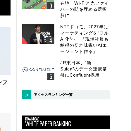
在地 Wi-Fiと光ファイ
バーの間を埋める選択
肢に
NTTドコモ、2027年に
マーケティングを“フル
AI化”へ 「現場社員も
納得の切れ味鋭いAIエ
ージェント作る」
JR東日本、“新
Suica”のデータ連携基
盤にConfluent採用
ンフ
アクセスランキング一覧
DOWNLOAD
WHITE PAPER RANKING