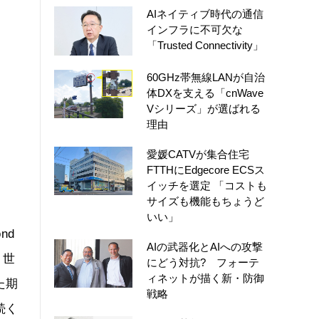
AIネイティブ時代の通信
インフラに不可欠な
「Trusted Connectivity」
60GHz帯無線LANが自治
体DXを支える「cnWave
Vシリーズ」が選ばれる
理由
愛媛CATVが集合住宅
FTTHにEdgecore ECSス
イッチを選定 「コストも
サイズも機能もちょうど
いい」
nd
AIの武器化とAIへの攻撃
、世
にどう対抗? フォーテ
ィネットが描く新・防御
た期
戦略
続く