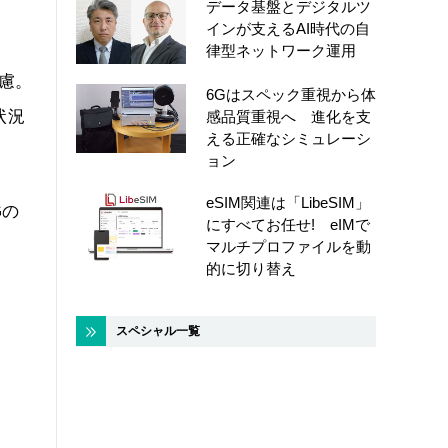
データ基盤とデジタルツ
インが支えるAI時代の自
律型ネットワーク運用
慮。
6Gはスペック重視から体
状況
感品質重視へ 進化を支
える正確なシミュレーシ
ョン
eSIM関連は「LibeSIM」
Gの
にすべてお任せ! eIMで
マルチプロファイルを動
的に切り替え
スペシャル一覧