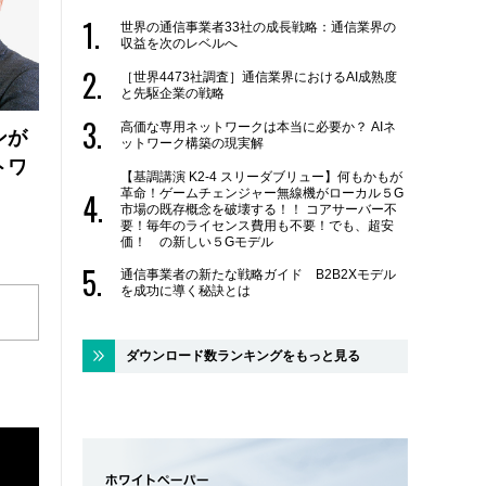
世界の通信事業者33社の成長戦略：通信業界の
収益を次のレベルへ
［世界4473社調査］通信業界におけるAI成熟度
と先駆企業の戦略
高価な専用ネットワークは本当に必要か？ AIネ
ンが
ットワーク構築の現実解
トワ
【基調講演 K2-4 スリーダブリュー】何もかもが
革命！ゲームチェンジャー無線機がローカル５G
市場の既存概念を破壊する！！ コアサーバー不
要！毎年のライセンス費用も不要！でも、超安
価！ の新しい５Gモデル
通信事業者の新たな戦略ガイド B2B2Xモデル
を成功に導く秘訣とは
ダウンロード数ランキングをもっと見る