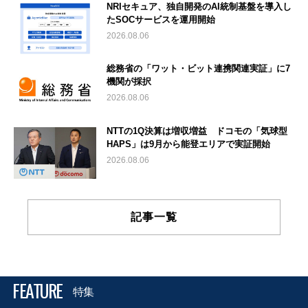
NRIセキュア、独自開発のAI統制基盤を導入し
たSOCサービスを運用開始
2026.08.06
総務省の「ワット・ビット連携関連実証」に7
機関が採択
2026.08.06
NTTの1Q決算は増収増益 ドコモの「気球型
HAPS」は9月から能登エリアで実証開始
2026.08.06
記事一覧
FEATURE
特集