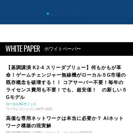
WHITE PAPER
ホワイトペーパー
【基調講演 K2-4 スリーダブリュー】何もかもが革
命！ゲームチェンジャー無線機がローカル５G市場の
既存概念を破壊する！！ コアサーバー不要！毎年の
ライセンス費用も不要！でも、超安価！ の新しい５
Gモデル
ローカル5Gサミット
ワイヤレスジャパン×WTP 2026
高価な専用ネットワークは本当に必要か？ AIネット
ワーク構築の現実解
SB C&S株式会社／日本ヒューレット・パッカード合同会社