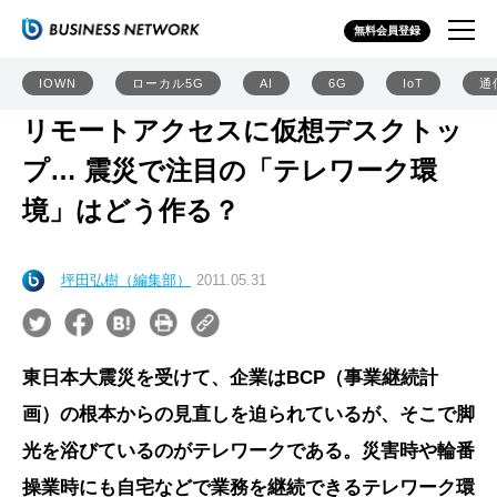
無料会員登録
IOWN
ローカル5G
AI
6G
IoT
通
リモートアクセスに仮想デスクトッ
プ… 震災で注目の「テレワーク環
境」はどう作る？
坪田弘樹（編集部）
2011.05.31
東日本大震災を受けて、企業はBCP（事業継続計
画）の根本からの見直しを迫られているが、そこで脚
光を浴びているのがテレワークである。災害時や輪番
操業時にも自宅などで業務を継続できるテレワーク環