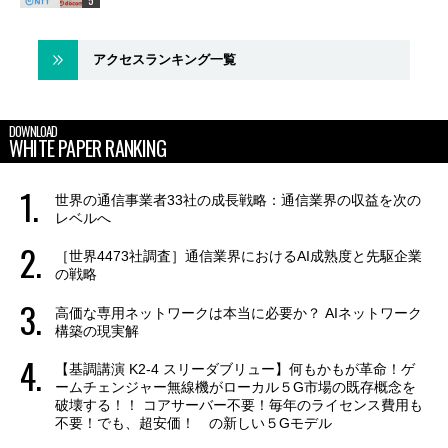
アクセスランキング一覧
DOWNLOAD
WHITE PAPER RANKING
世界の通信事業者33社の成長戦略：通信業界の収益を次の
レベルへ
［世界4473社調査］通信業界におけるAI成熟度と先駆企業
の戦略
高価な専用ネットワークは本当に必要か？ AIネットワーク
構築の現実解
【基調講演 K2-4 スリーダブリュー】何もかもが革命！ゲ
ームチェンジャー無線機がローカル５G市場の既存概念を
破壊する！！ コアサーバー不要！毎年のライセンス費用も
不要！でも、超安価！ の新しい５Gモデル