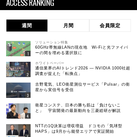
ACCESS RANKING
週間
月間
会員限定
ソリューション特集
60GHz帯無線LANの現在地 Wi-Fiと光ファイバ
ーの間を埋める選択肢に
ホワイトペーパー
通信業界のAIトレンド2026 ― NVIDIA 1000社超
調査が捉えた「転換点」
古野電気、LEO衛星測位サービス「Pulsar」の衛
星から実信号を受信
衛星コンステ、日本の勝ち筋は「負けないこ
と」 宇宙開発の最新動向を三菱総研が解説
NTTの1Q決算は増収増益 ドコモの「気球型
HAPS」は9月から能登エリアで実証開始