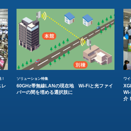
結！
ソリューション特集
ワイ
スレ
60GHz帯無線LANの現在地 Wi-Fiと光ファイ
XG
バーの間を埋める選択肢に
W
介