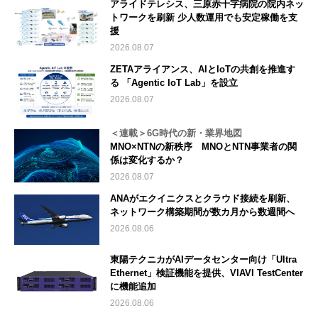
アライドテレシス、三原赤十字病院の院内ネッ
トワークを刷新 少人数運用でも安定稼働を支
援
2026.08.07
ZETAアライアンス、AIとIoTの共創を推進す
る 「Agentic IoT Lab」を設立
2026.08.07
＜連載＞6G時代の新・業界地図
MNO×NTNの新秩序 MNOとNTN事業者の関
係は変化するか？
2026.08.07
ANAがエクイニクスとクラウド接続を刷新、
ネットワーク構築期間が数カ月から数週間へ
2026.08.06
東陽テクニカがAIデータセンター向け「Ultra
Ethernet」検証機能を提供、VIAVI TestCenter
に機能追加
2026.08.06