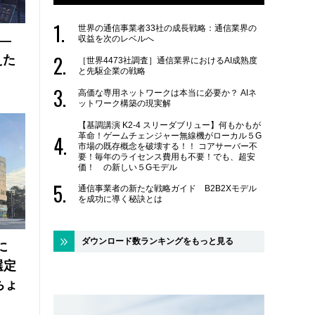
世界の通信事業者33社の成長戦略：通信業界の
 ―
収益を次のレベルへ
えた
［世界4473社調査］通信業界におけるAI成熟度
と先駆企業の戦略
高価な専用ネットワークは本当に必要か？ AIネ
ットワーク構築の現実解
【基調講演 K2-4 スリーダブリュー】何もかもが
革命！ゲームチェンジャー無線機がローカル５G
市場の既存概念を破壊する！！ コアサーバー不
要！毎年のライセンス費用も不要！でも、超安
価！ の新しい５Gモデル
通信事業者の新たな戦略ガイド B2B2Xモデル
を成功に導く秘訣とは
ダウンロード数ランキングをもっと見る
に
選定
ちょ