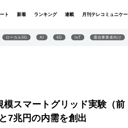
ート
新着
ランキング
連載
月刊テレコミュニケー
ローカル5G
AI
6G
IoT
通信事業者向け
規模スマートグリッド実験（前
と7兆円の内需を創出