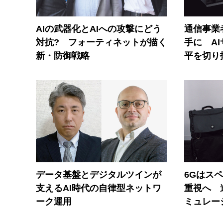
AIの武器化とAIへの攻撃にどう
通信事業者
対抗? フォーティネットが描く
手に A
新・防御戦略
平を切り
データ基盤とデジタルツインが
6Gはス
支えるAI時代の自律型ネットワ
重視へ 
ーク運用
ミュレー