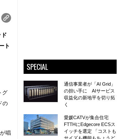
ッド
ート
SPECIAL
通信事業者が「AI Grid」
の担い手に AIサービス
トグ
収益化の新地平を切り拓
ドの
く
愛媛CATVが集合住宅
FTTHにEdgecore ECSス
イッチを選定 「コストも
領が唱
サイズも機能もちょうど