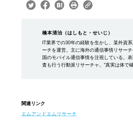
橋本清治（はしもと・せいじ）
IT業界での30年の経験を生かし、某外資
ーチを運営。主に海外の通信事情リサーチ
国のモバイル通信事情を注視している。表
査も行う行動派リサーチャ。“真実は体で確かめ
関連リンク
エムアンドエムリサーチ