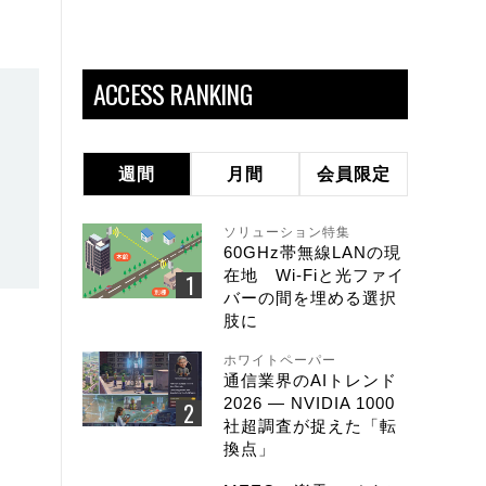
ACCESS RANKING
週間
月間
会員限定
ソリューション特集
60GHz帯無線LANの現
在地 Wi-Fiと光ファイ
バーの間を埋める選択
肢に
ホワイトペーパー
通信業界のAIトレンド
2026 ― NVIDIA 1000
社超調査が捉えた「転
換点」