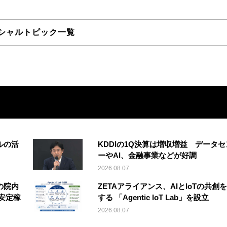
シャルトピック一覧
ルの活
KDDIの1Q決算は増収増益 データセ
ーやAI、金融事業などが好調
2026.08.07
の院内
ZETAアライアンス、AIとIoTの共創
安定稼
する 「Agentic IoT Lab」を設立
2026.08.07