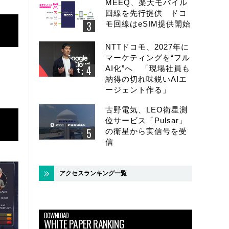
MEEQ、楽天モバイル
回線を先行提供 ドコ
モ回線はeSIM提供開始
NTTドコモ、2027年に
マーケティングを“フル
AI化”へ 「現場社員も
納得の切れ味鋭いAIエ
ージェント作る」
古野電気、LEO衛星測
位サービス「Pulsar」
の衛星から実信号を受
信
アクセスランキング一覧
DOWNLOAD
WHITE PAPER RANKING