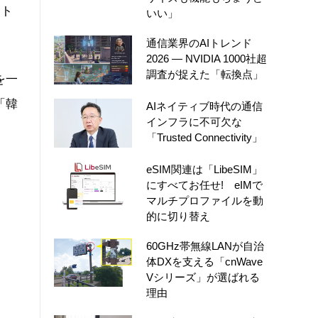
ート
いい」
通信業界のAIトレンド
2026 ― NVIDIA 1000社超
調査が捉えた「転換点」
を一
「韓
AIネイティブ時代の通信
インフラに不可欠な
「Trusted Connectivity」
eSIM関連は「LibeSIM」
にすべてお任せ! eIMで
マルチプロファイルを動
的に切り替え
60GHz帯無線LANが自治
体DXを支える「cnWave
Vシリーズ」が選ばれる
理由