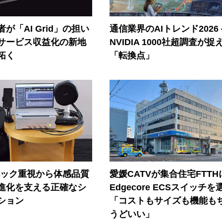
が「AI Grid」の担い
通信業界のAIトレンド2026
Iサービス収益化の新地
NVIDIA 1000社超調査が捉
拓く
「転換点」
ペック重視から体感品質
愛媛CATVが集合住宅FTTH
進化を支える正確なシ
Edgecore ECSスイッチを
ション
「コストもサイズも機能も
うどいい」