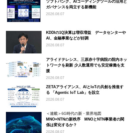
ソフトバンク、AIコーディングツールの活用と
ガバナンスを両立する新機能
2026.08.07
KDDIの1Q決算は増収増益 データセンターや
AI、金融事業などが好調
2026.08.07
アライドテレシス、三原赤十字病院の院内ネッ
トワークを刷新 少人数運用でも安定稼働を支
援
2026.08.07
ZETAアライアンス、AIとIoTの共創を推進す
る 「Agentic IoT Lab」を設立
2026.08.07
＜連載＞6G時代の新・業界地図
MNO×NTNの新秩序 MNOとNTN事業者の関
係は変化するか？
2026.08.07