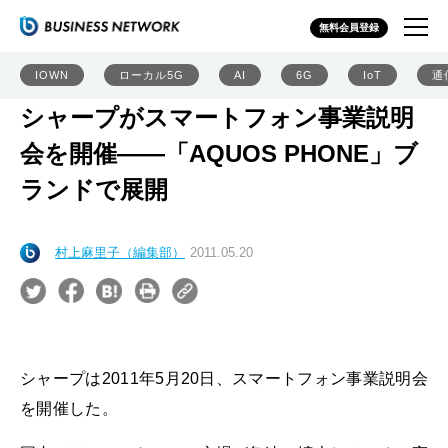
無料会員登録
IOWN
ローカル5G
AI
6G
IoT
通
シャープがスマートフォン事業説明
会を開催――「AQUOS PHONE」ブ
ランドで展開
村上麻里子（編集部）
2011.05.20
シャープは2011年5月20日、スマートフォン事業説明会
を開催した。