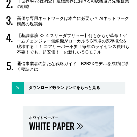
［世界4473社調査］通信業界におけるAI成熟度と先駆企業
の戦略
高価な専用ネットワークは本当に必要か？ AIネットワーク
構築の現実解
【基調講演 K2-4 スリーダブリュー】何もかもが革命！ゲ
ームチェンジャー無線機がローカル５G市場の既存概念を
破壊する！！ コアサーバー不要！毎年のライセンス費用も
不要！でも、超安価！ の新しい５Gモデル
通信事業者の新たな戦略ガイド B2B2Xモデルを成功に導
く秘訣とは
ダウンロード数ランキングをもっと見る