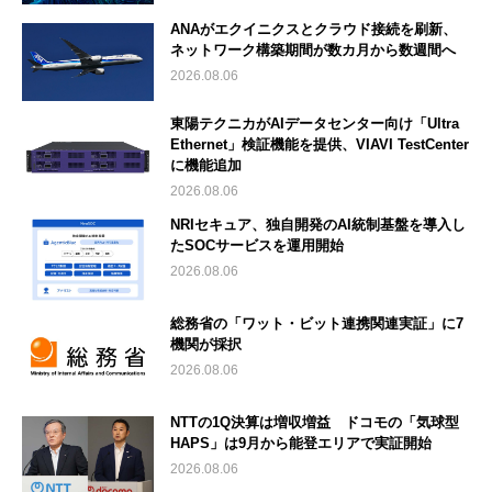
ANAがエクイニクスとクラウド接続を刷新、
ネットワーク構築期間が数カ月から数週間へ
2026.08.06
東陽テクニカがAIデータセンター向け「Ultra
Ethernet」検証機能を提供、VIAVI TestCenter
に機能追加
2026.08.06
NRIセキュア、独自開発のAI統制基盤を導入し
たSOCサービスを運用開始
2026.08.06
総務省の「ワット・ビット連携関連実証」に7
機関が採択
2026.08.06
NTTの1Q決算は増収増益 ドコモの「気球型
HAPS」は9月から能登エリアで実証開始
2026.08.06