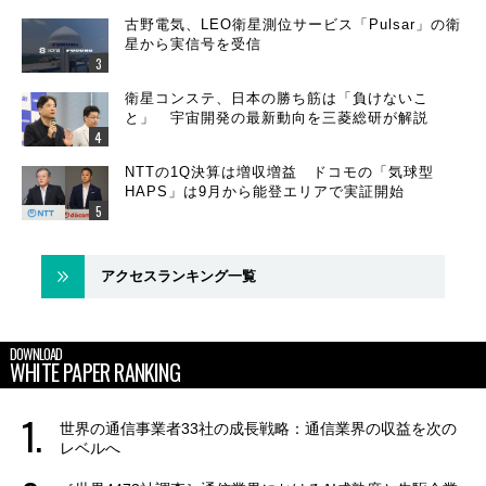
古野電気、LEO衛星測位サービス「Pulsar」の衛
星から実信号を受信
衛星コンステ、日本の勝ち筋は「負けないこ
と」 宇宙開発の最新動向を三菱総研が解説
NTTの1Q決算は増収増益 ドコモの「気球型
HAPS」は9月から能登エリアで実証開始
アクセスランキング一覧
DOWNLOAD
WHITE PAPER RANKING
世界の通信事業者33社の成長戦略：通信業界の収益を次の
レベルへ