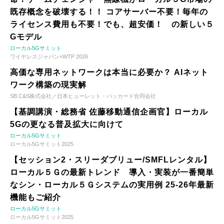
既存概念を破壊する！！ コアサーバー不要！毎年の
ライセンス費用も不要！でも、超安価！ の新しい５
Gモデル
ローカル5Gサミット
ワイヤレスジャパン×WTP 2026
高価な専用ネットワークは本当に必要か？ AIネット
ワーク構築の現実解
SB C&S株式会社／日本ヒューレット・パッカード合同会社
【基調講演・総務省 佐藤移動通信企画官】ローカル
5Gの更なる普及拡大に向けて
ローカル5Gサミット
ローカル5Gサミット2025
【セッション2・スリーダブリュー/SMFLレンタル】
ローカル５Ｇの最新トレンド 導入・実装が一番簡単
なシン・ローカル５Ｇシステムの実用例 25-26年最新
機能もご紹介
ローカル5Gサミット
ローカル5Gサミット2025