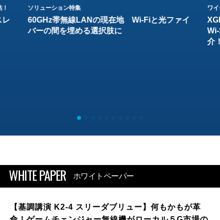
結！
ソリューション特集
ワイ
スレ
60GHz帯無線LANの現在地 Wi-Fiと光ファイ
XG
バーの間を埋める選択肢に
W
介
WHITE PAPER
ホワイトペーパー
【基調講演 K2-4 スリーダブリュー】何もかもが革
命！ゲームチェンジャー無線機がローカル５G市場の