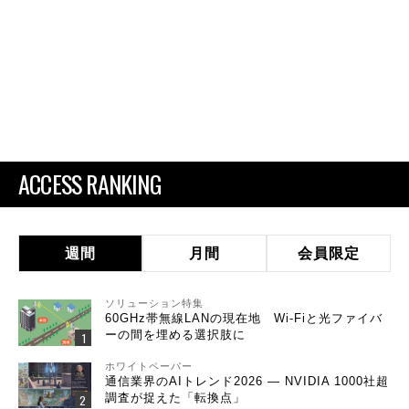
ACCESS RANKING
週間
月間
会員限定
ソリューション特集
60GHz帯無線LANの現在地 Wi-Fiと光ファイバ
ーの間を埋める選択肢に
ホワイトペーパー
通信業界のAIトレンド2026 ― NVIDIA 1000社超
調査が捉えた「転換点」