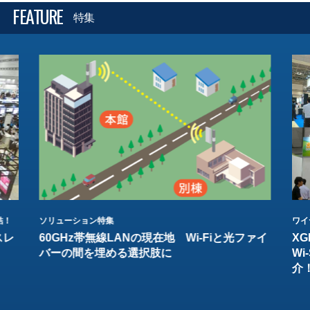
FEATURE
特集
結！
ソリューション特集
ワイ
スレ
60GHz帯無線LANの現在地 Wi-Fiと光ファイ
XG
バーの間を埋める選択肢に
W
介