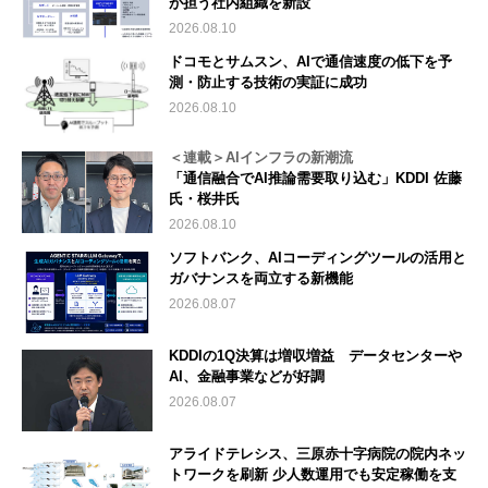
が担う社内組織を新設
2026.08.10
ドコモとサムスン、AIで通信速度の低下を予
測・防止する技術の実証に成功
2026.08.10
＜連載＞AIインフラの新潮流
「通信融合でAI推論需要取り込む」KDDI 佐藤
氏・桜井氏
2026.08.10
ソフトバンク、AIコーディングツールの活用と
ガバナンスを両立する新機能
2026.08.07
KDDIの1Q決算は増収増益 データセンターや
AI、金融事業などが好調
2026.08.07
アライドテレシス、三原赤十字病院の院内ネッ
トワークを刷新 少人数運用でも安定稼働を支