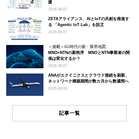
援
2026.08.07
ZETAアライアンス、AIとIoTの共創を推進す
る 「Agentic IoT Lab」を設立
2026.08.07
＜連載＞6G時代の新・業界地図
MNO×NTNの新秩序 MNOとNTN事業者の関
係は変化するか？
2026.08.07
ANAがエクイニクスとクラウド接続を刷新、
ネットワーク構築期間が数カ月から数週間へ
2026.08.06
記事一覧