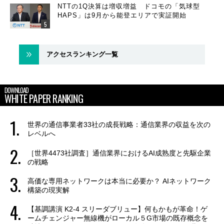
NTTの1Q決算は増収増益 ドコモの「気球型
HAPS」は9月から能登エリアで実証開始
アクセスランキング一覧
DOWNLOAD
WHITE PAPER RANKING
世界の通信事業者33社の成長戦略：通信業界の収益を次の
レベルへ
［世界4473社調査］通信業界におけるAI成熟度と先駆企業
の戦略
高価な専用ネットワークは本当に必要か？ AIネットワーク
構築の現実解
【基調講演 K2-4 スリーダブリュー】何もかもが革命！ゲ
ームチェンジャー無線機がローカル５G市場の既存概念を