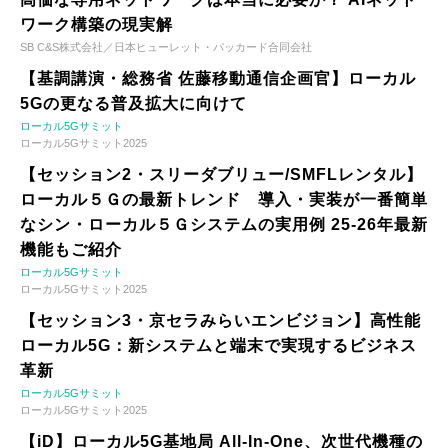
ワーク構築の現実解
SB C&S株式会社／日本ヒューレット・パッカード合同会社
【基調講演・総務省 佐藤移動通信企画官】ローカル
5Gの更なる普及拡大に向けて
ローカル5Gサミット
ローカル5Gサミット2025
【セッション2・スリーダブリュー/SMFLレンタル】
ローカル５Ｇの最新トレンド 導入・実装が一番簡単
なシン・ローカル５Ｇシステムの実用例 25-26年最新
機能もご紹介
ローカル5Gサミット
ローカル5Gサミット2025
【セッション3・京セラみらいエンビジョン】高性能
ローカル5G：新システムと端末で実現するビジネス
革新
ローカル5Gサミット
ローカル5Gサミット2025
【iD】ローカル5G基地局 All-In-One、次世代機種の