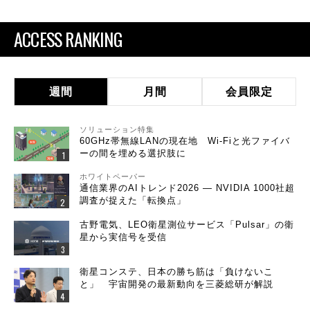
ACCESS RANKING
週間
月間
会員限定
ソリューション特集
60GHz帯無線LANの現在地 Wi-Fiと光ファイバ
ーの間を埋める選択肢に
ホワイトペーパー
通信業界のAIトレンド2026 ― NVIDIA 1000社超
調査が捉えた「転換点」
古野電気、LEO衛星測位サービス「Pulsar」の衛
星から実信号を受信
衛星コンステ、日本の勝ち筋は「負けないこ
と」 宇宙開発の最新動向を三菱総研が解説