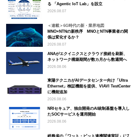
る 「Agentic IoT Lab」を設立
2026.08.07
＜連載＞6G時代の新・業界地図
MNO×NTNの新秩序 MNOとNTN事業者の関
係は変化するか？
2026.08.07
ANAがエクイニクスとクラウド接続を刷新、
ネットワーク構築期間が数カ月から数週間へ
2026.08.06
東陽テクニカがAIデータセンター向け「Ultra
Ethernet」検証機能を提供、VIAVI TestCenter
に機能追加
2026.08.06
NRIセキュア、独自開発のAI統制基盤を導入し
たSOCサービスを運用開始
2026.08.06
総務省の「ワット・ビット連携関連実証」に7