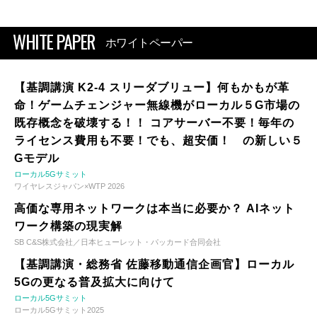
WHITE PAPER
ホワイトペーパー
【基調講演 K2-4 スリーダブリュー】何もかもが革
命！ゲームチェンジャー無線機がローカル５G市場の
既存概念を破壊する！！ コアサーバー不要！毎年の
ライセンス費用も不要！でも、超安価！ の新しい５
Gモデル
ローカル5Gサミット
ワイヤレスジャパン×WTP 2026
高価な専用ネットワークは本当に必要か？ AIネット
ワーク構築の現実解
SB C&S株式会社／日本ヒューレット・パッカード合同会社
【基調講演・総務省 佐藤移動通信企画官】ローカル
5Gの更なる普及拡大に向けて
ローカル5Gサミット
ローカル5Gサミット2025