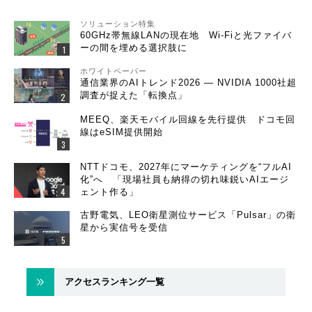
ソリューション特集
60GHz帯無線LANの現在地 Wi-Fiと光ファイバ
ーの間を埋める選択肢に
ホワイトペーパー
通信業界のAIトレンド2026 ― NVIDIA 1000社超
調査が捉えた「転換点」
MEEQ、楽天モバイル回線を先行提供 ドコモ回
線はeSIM提供開始
NTTドコモ、2027年にマーケティングを“フルAI
化”へ 「現場社員も納得の切れ味鋭いAIエージ
ェント作る」
古野電気、LEO衛星測位サービス「Pulsar」の衛
星から実信号を受信
アクセスランキング一覧