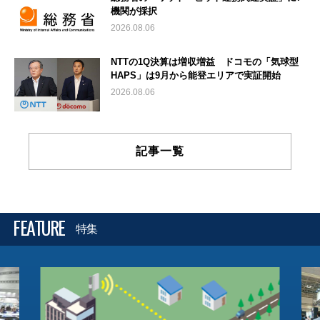
機関が採択
2026.08.06
NTTの1Q決算は増収増益 ドコモの「気球型
HAPS」は9月から能登エリアで実証開始
2026.08.06
記事一覧
FEATURE
特集