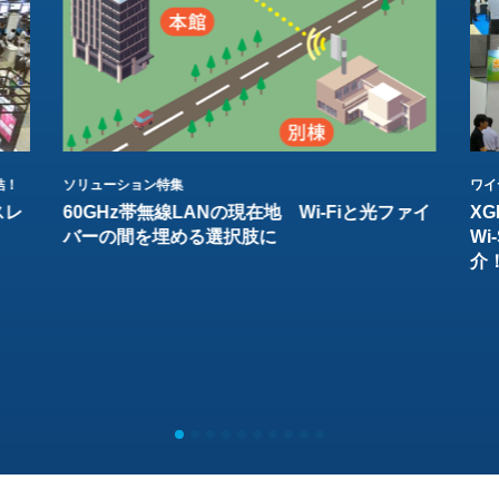
結！
ソリューション特集
ワイ
スレ
60GHz帯無線LANの現在地 Wi-Fiと光ファイ
XG
バーの間を埋める選択肢に
W
介