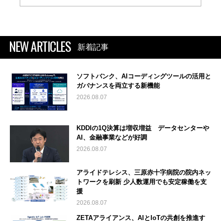
NEW ARTICLES
新着記事
ソフトバンク、AIコーディングツールの活用と
ガバナンスを両立する新機能
2026.08.07
KDDIの1Q決算は増収増益 データセンターや
AI、金融事業などが好調
2026.08.07
アライドテレシス、三原赤十字病院の院内ネッ
トワークを刷新 少人数運用でも安定稼働を支
援
2026.08.07
ZETAアライアンス、AIとIoTの共創を推進す