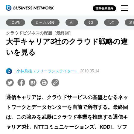
無料会員登録
IOWN
ローカル5G
AI
6G
IoT
通
クラウドビジネスの深層［最終回］
大手キャリア3社のクラウド戦略の違
いを見る
小林秀雄（フリーランスライター）
2010.05.14
通信キャリアは、クラウドサービスの基盤となるネッ
トワークとデータセンターを自前で所有する。最終回
は、この強みを武器にクラウド事業を推進する通信キ
ャリア3社、NTTコミュニケーションズ、KDDI、ソフ