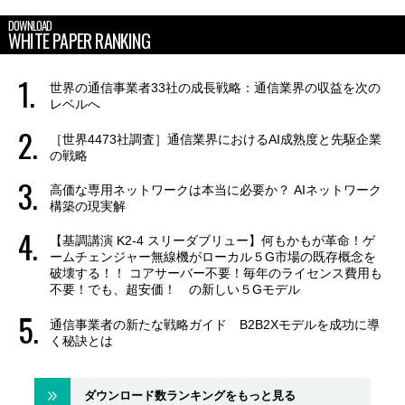
DOWNLOAD
WHITE PAPER RANKING
世界の通信事業者33社の成長戦略：通信業界の収益を次の
レベルへ
［世界4473社調査］通信業界におけるAI成熟度と先駆企業
の戦略
高価な専用ネットワークは本当に必要か？ AIネットワーク
構築の現実解
【基調講演 K2-4 スリーダブリュー】何もかもが革命！ゲ
ームチェンジャー無線機がローカル５G市場の既存概念を
破壊する！！ コアサーバー不要！毎年のライセンス費用も
不要！でも、超安価！ の新しい５Gモデル
通信事業者の新たな戦略ガイド B2B2Xモデルを成功に導
く秘訣とは
ダウンロード数ランキングをもっと見る