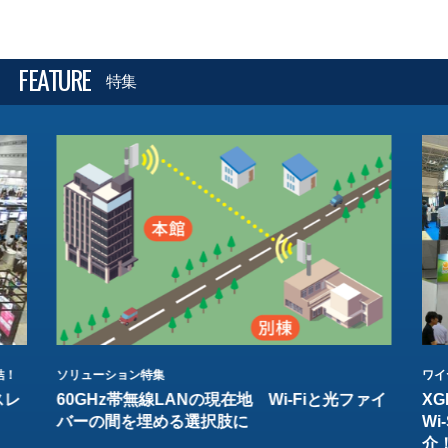
FEATURE
特集
結！
ソリューション特集
ワイ
スレ
60GHz帯無線LANの現在地 Wi-Fiと光ファイ
XG
バーの間を埋める選択肢に
W
介