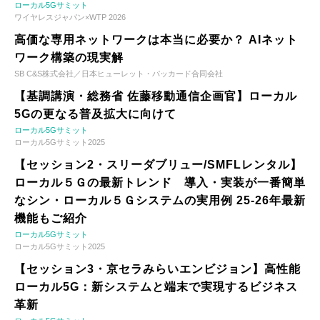
ローカル5Gサミット
ワイヤレスジャパン×WTP 2026
高価な専用ネットワークは本当に必要か？ AIネット
ワーク構築の現実解
SB C&S株式会社／日本ヒューレット・パッカード合同会社
【基調講演・総務省 佐藤移動通信企画官】ローカル
5Gの更なる普及拡大に向けて
ローカル5Gサミット
ローカル5Gサミット2025
【セッション2・スリーダブリュー/SMFLレンタル】
ローカル５Ｇの最新トレンド 導入・実装が一番簡単
なシン・ローカル５Ｇシステムの実用例 25-26年最新
機能もご紹介
ローカル5Gサミット
ローカル5Gサミット2025
【セッション3・京セラみらいエンビジョン】高性能
ローカル5G：新システムと端末で実現するビジネス
革新