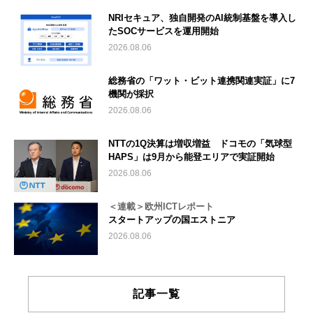
NRIセキュア、独自開発のAI統制基盤を導入し
たSOCサービスを運用開始
2026.08.06
総務省の「ワット・ビット連携関連実証」に7
機関が採択
2026.08.06
NTTの1Q決算は増収増益 ドコモの「気球型
HAPS」は9月から能登エリアで実証開始
2026.08.06
＜連載＞欧州ICTレポート
スタートアップの国エストニア
2026.08.06
記事一覧