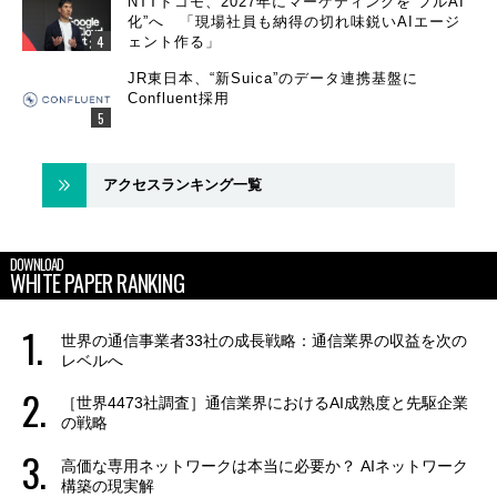
NTTドコモ、2027年にマーケティングを“フルAI
化”へ 「現場社員も納得の切れ味鋭いAIエージ
ェント作る」
JR東日本、“新Suica”のデータ連携基盤に
Confluent採用
アクセスランキング一覧
DOWNLOAD
WHITE PAPER RANKING
世界の通信事業者33社の成長戦略：通信業界の収益を次の
レベルへ
［世界4473社調査］通信業界におけるAI成熟度と先駆企業
の戦略
高価な専用ネットワークは本当に必要か？ AIネットワーク
構築の現実解