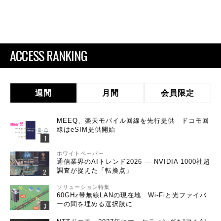
ACCESS RANKING
週間
月間
会員限定
MEEQ、楽天モバイル回線を先行提供 ドコモ回
線はeSIM提供開始
ホワイトペーパー
通信業界のAIトレンド2026 ― NVIDIA 1000社超
調査が捉えた「転換点」
ソリューション特集
60GHz帯無線LANの現在地 Wi-Fiと光ファイバ
ーの間を埋める選択肢に