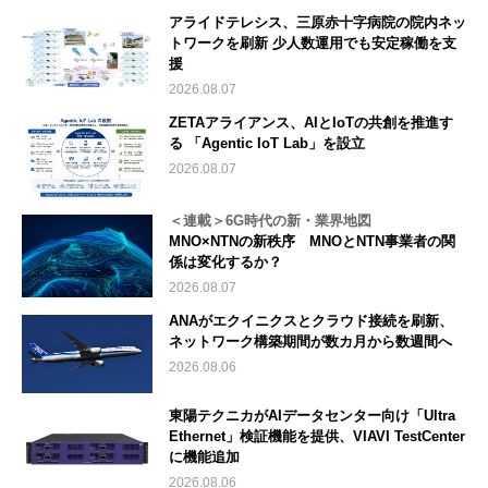
アライドテレシス、三原赤十字病院の院内ネッ
トワークを刷新 少人数運用でも安定稼働を支
援
2026.08.07
ZETAアライアンス、AIとIoTの共創を推進す
る 「Agentic IoT Lab」を設立
2026.08.07
＜連載＞6G時代の新・業界地図
MNO×NTNの新秩序 MNOとNTN事業者の関
係は変化するか？
2026.08.07
ANAがエクイニクスとクラウド接続を刷新、
ネットワーク構築期間が数カ月から数週間へ
2026.08.06
東陽テクニカがAIデータセンター向け「Ultra
Ethernet」検証機能を提供、VIAVI TestCenter
に機能追加
2026.08.06