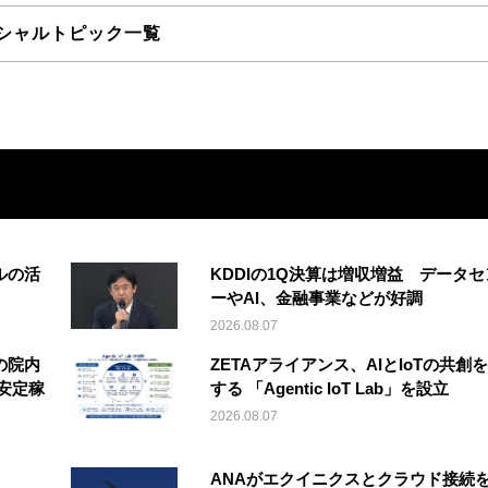
シャルトピック一覧
ルの活
KDDIの1Q決算は増収増益 データセ
ーやAI、金融事業などが好調
2026.08.07
の院内
ZETAアライアンス、AIとIoTの共創
安定稼
する 「Agentic IoT Lab」を設立
2026.08.07
ANAがエクイニクスとクラウド接続