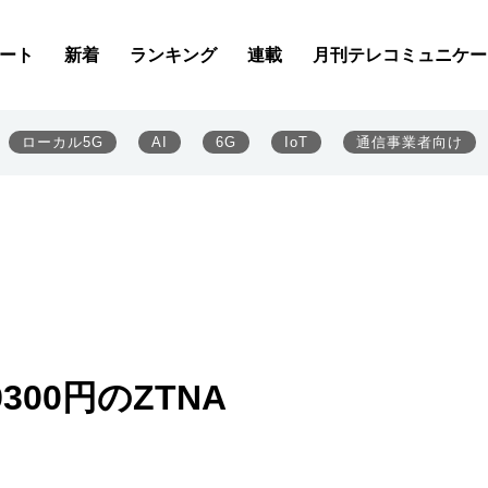
ート
新着
ランキング
連載
月刊テレコミュニケー
ローカル5G
AI
6G
IoT
通信事業者向け
00円のZTNA