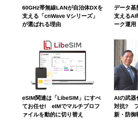
60GHz帯無線LANが自治体DXを
データ基
支える「cnWave Vシリーズ」
支えるA
が選ばれる理由
ーク運用
eSIM関連は「LibeSIM」にすべ
AIの武
てお任せ! eIMでマルチプロフ
対抗? 
ァイルを動的に切り替え
新・防御