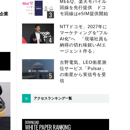
MEEQ、楽天モバイル
回線を先行提供 ドコ
モ回線はeSIM提供開始
堅企業
NTTドコモ、2027年に
マーケティングを“フル
AI化”へ 「現場社員も
納得の切れ味鋭いAIエ
ージェント作る」
古野電気、LEO衛星測
位サービス「Pulsar」
の衛星から実信号を受
信
アクセスランキング一覧
DOWNLOAD
WHITE PAPER RANKING