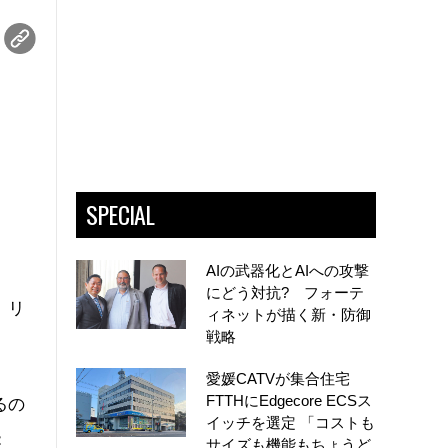
SPECIAL
AIの武器化とAIへの攻撃
にどう対抗? フォーテ
、リ
ィネットが描く新・防御
戦略
愛媛CATVが集合住宅
FTTHにEdgecore ECSス
るの
イッチを選定 「コストも
：
サイズも機能もちょうど