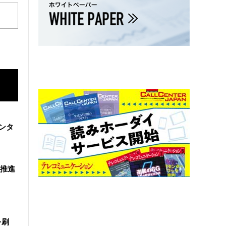
ンタ
を推進
を刷