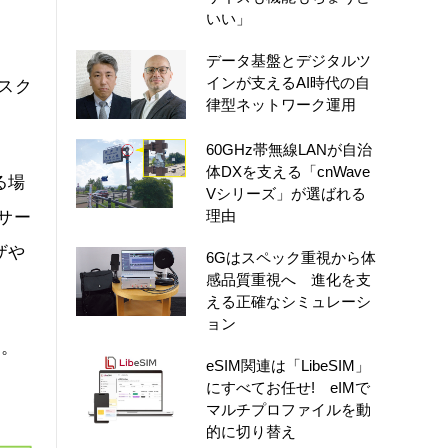
いい」
データ基盤とデジタルツ
インが支えるAI時代の自
リスク
律型ネットワーク運用
60GHz帯無線LANが自治
体DXを支える「cnWave
る場
Vシリーズ」が選ばれる
理由
サー
ザや
6Gはスペック重視から体
感品質重視へ 進化を支
える正確なシミュレーシ
ョン
る。
eSIM関連は「LibeSIM」
にすべてお任せ! eIMで
マルチプロファイルを動
的に切り替え