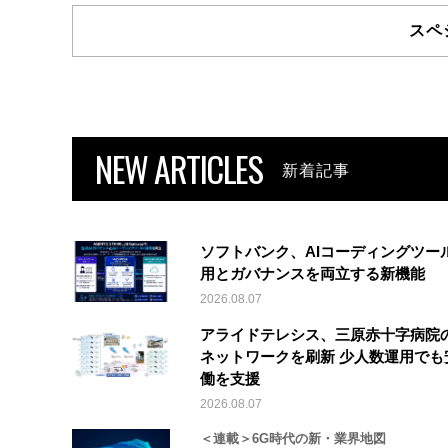
スペ
NEW ARTICLES
新着記事
ソフトバンク、AIコーディングツー
用とガバナンスを両立する新機能
2026.08.07
アライドテレシス、三原赤十字病院
ネットワークを刷新 少人数運用でも
働を支援
2026.08.07
＜連載＞6G時代の新・業界地図