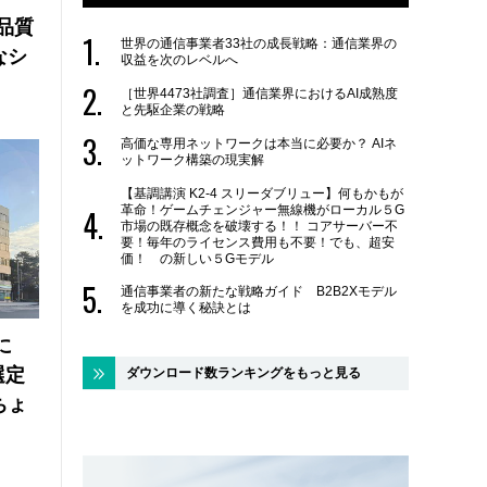
品質
世界の通信事業者33社の成長戦略：通信業界の
なシ
収益を次のレベルへ
［世界4473社調査］通信業界におけるAI成熟度
と先駆企業の戦略
高価な専用ネットワークは本当に必要か？ AIネ
ットワーク構築の現実解
【基調講演 K2-4 スリーダブリュー】何もかもが
革命！ゲームチェンジャー無線機がローカル５G
市場の既存概念を破壊する！！ コアサーバー不
要！毎年のライセンス費用も不要！でも、超安
価！ の新しい５Gモデル
通信事業者の新たな戦略ガイド B2B2Xモデル
を成功に導く秘訣とは
に
選定
ダウンロード数ランキングをもっと見る
ちょ