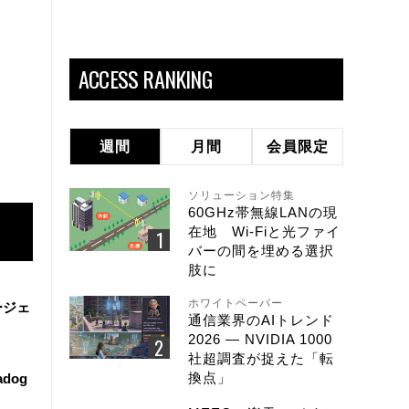
ACCESS RANKING
週間
月間
会員限定
ソリューション特集
60GHz帯無線LANの現
在地 Wi-Fiと光ファイ
バーの間を埋める選択
肢に
ホワイトペーパー
ージェ
通信業界のAIトレンド
2026 ― NVIDIA 1000
社超調査が捉えた「転
換点」
dog