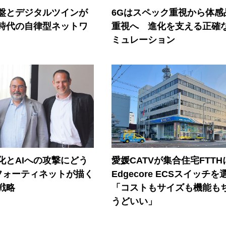
盤とデジタルツインが
6Gはスペック重視から体感
I時代の自律型ネットワ
重視へ 進化を支える正確
ミュレーション
器化とAIへの攻撃にどう
愛媛CATVが集合住宅FTTH
フォーティネットが描く
Edgecore ECSスイッチを
戦略
「コストもサイズも機能も
うどいい」