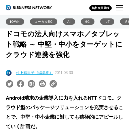
無料会員登録
IOWN
ローカル5G
AI
6G
IoT
通
ドコモの法人向けスマホ／タブレッ
ト戦略 ～ 中堅・中小をターゲットに
クラウド連携を強化
村上麻里子（編集部）
2011.03.30
Android端末の企業導入に力を入れるNTTドコモ。ク
ラウド型のパッケージソリューションを充実させるこ
とで、中堅・中小企業に対しても積極的にアピールし
ていく計画だ。