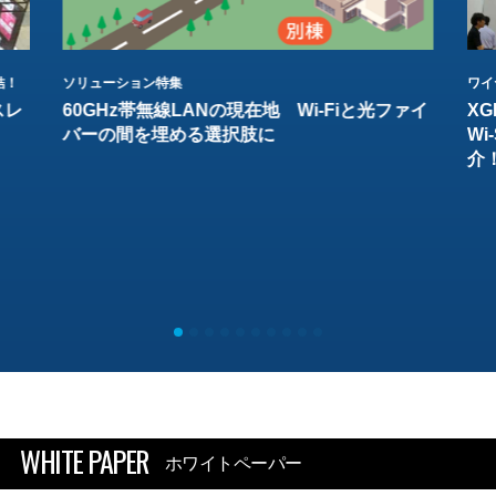
結！
ソリューション特集
ワイ
スレ
60GHz帯無線LANの現在地 Wi-Fiと光ファイ
XG
バーの間を埋める選択肢に
W
介
WHITE PAPER
ホワイトペーパー