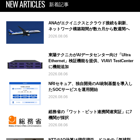
NEW ARTICLES
新着記事
ANAがエクイニクスとクラウド接続を刷新、
ネットワーク構築期間が数カ月から数週間へ
2026.08.06
東陽テクニカがAIデータセンター向け「Ultra
Ethernet」検証機能を提供、VIAVI TestCenter
に機能追加
2026.08.06
NRIセキュア、独自開発のAI統制基盤を導入し
たSOCサービスを運用開始
2026.08.06
総務省の「ワット・ビット連携関連実証」に7
機関が採択
2026.08.06
NTTの1Q決算は増収増益 ドコモの「気球型