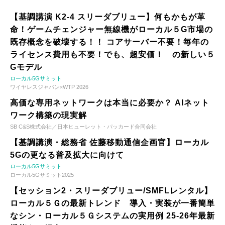
【基調講演 K2-4 スリーダブリュー】何もかもが革
命！ゲームチェンジャー無線機がローカル５G市場の
既存概念を破壊する！！ コアサーバー不要！毎年の
ライセンス費用も不要！でも、超安価！ の新しい５
Gモデル
ローカル5Gサミット
ワイヤレスジャパン×WTP 2026
高価な専用ネットワークは本当に必要か？ AIネット
ワーク構築の現実解
SB C&S株式会社／日本ヒューレット・パッカード合同会社
【基調講演・総務省 佐藤移動通信企画官】ローカル
5Gの更なる普及拡大に向けて
ローカル5Gサミット
ローカル5Gサミット2025
【セッション2・スリーダブリュー/SMFLレンタル】
ローカル５Ｇの最新トレンド 導入・実装が一番簡単
なシン・ローカル５Ｇシステムの実用例 25-26年最新