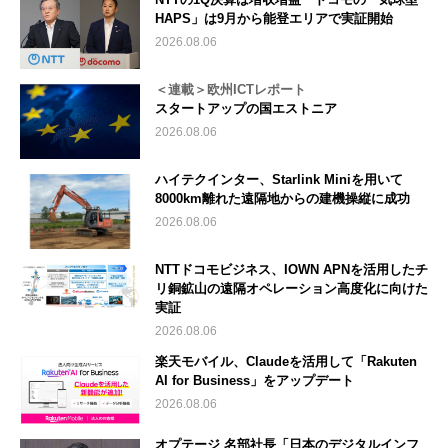
HAPS」は9月から能登エリアで実証開始
2026.08.06
＜連載＞欧州ICTレポート
スタートアップの国エストニア
2026.08.06
ハイテクインター、Starlink Miniを用いて
8000km離れた遠隔地からの建機操縦に成功
2026.08.06
NTTドコモビジネス、IOWN APNを活用したチ
リ銅鉱山の遠隔オペレーション高度化に向けた
実証
2026.08.06
楽天モバイル、Claudeを活用して「Rakuten
AI for Business」をアップデート
2026.08.06
オプテージ 名部社長「日本のデジタルインフ