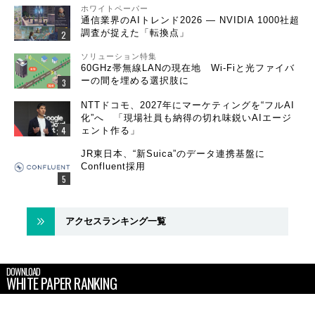
ホワイトペーパー
通信業界のAIトレンド2026 ― NVIDIA 1000社超
調査が捉えた「転換点」
ソリューション特集
60GHz帯無線LANの現在地 Wi-Fiと光ファイバ
ーの間を埋める選択肢に
NTTドコモ、2027年にマーケティングを“フルAI
化”へ 「現場社員も納得の切れ味鋭いAIエージ
ェント作る」
JR東日本、“新Suica”のデータ連携基盤に
Confluent採用
アクセスランキング一覧
DOWNLOAD
WHITE PAPER RANKING