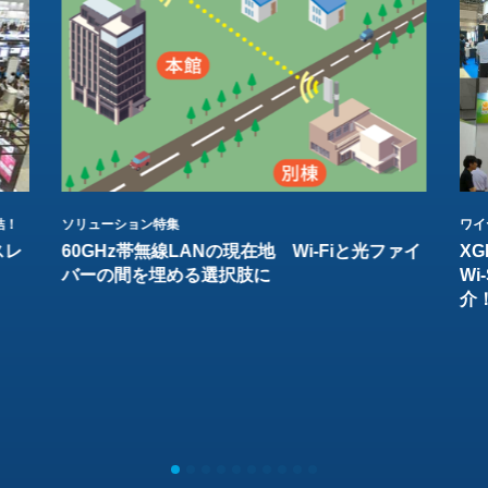
結！
ソリューション特集
ワイ
スレ
60GHz帯無線LANの現在地 Wi-Fiと光ファイ
XG
バーの間を埋める選択肢に
W
介