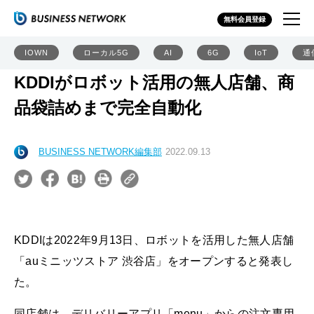
無料会員登録
IOWN
ローカル5G
AI
6G
IoT
通
KDDIがロボット活用の無人店舗、商
品袋詰めまで完全自動化
BUSINESS NETWORK編集部
2022.09.13
KDDIは2022年9月13日、ロボットを活用した無人店舗
「auミニッツストア 渋谷店」をオープンすると発表し
た。
同店舗は、デリバリーアプリ「menu」からの注文専用