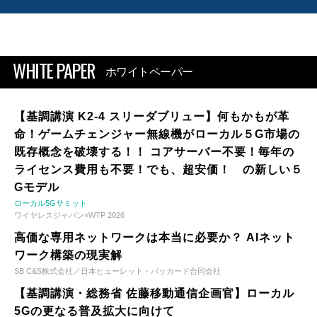
WHITE PAPER
ホワイトペーパー
【基調講演 K2-4 スリーダブリュー】何もかもが革
命！ゲームチェンジャー無線機がローカル５G市場の
既存概念を破壊する！！ コアサーバー不要！毎年の
ライセンス費用も不要！でも、超安価！ の新しい５
Gモデル
ローカル5Gサミット
ワイヤレスジャパン×WTP 2026
高価な専用ネットワークは本当に必要か？ AIネット
ワーク構築の現実解
SB C&S株式会社／日本ヒューレット・パッカード合同会社
【基調講演・総務省 佐藤移動通信企画官】ローカル
5Gの更なる普及拡大に向けて