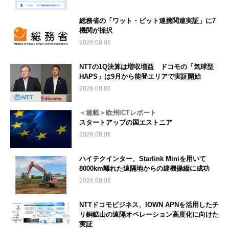
総務省の「ワット・ビット連携関連実証」に7
機関が採択
2026.08.06
NTTの1Q決算は増収増益 ドコモの「気球型
HAPS」は9月から能登エリアで実証開始
2026.08.06
＜連載＞欧州ICTレポート
スタートアップの国エストニア
2026.08.06
ハイテクインター、Starlink Miniを用いて
8000km離れた遠隔地からの建機操縦に成功
2026.08.06
NTTドコモビジネス、IOWN APNを活用したチ
リ銅鉱山の遠隔オペレーション高度化に向けた
実証