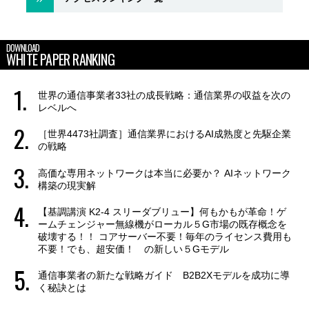
DOWNLOAD
WHITE PAPER RANKING
世界の通信事業者33社の成長戦略：通信業界の収益を次の
レベルへ
［世界4473社調査］通信業界におけるAI成熟度と先駆企業
の戦略
高価な専用ネットワークは本当に必要か？ AIネットワーク
構築の現実解
【基調講演 K2-4 スリーダブリュー】何もかもが革命！ゲ
ームチェンジャー無線機がローカル５G市場の既存概念を
破壊する！！ コアサーバー不要！毎年のライセンス費用も
不要！でも、超安価！ の新しい５Gモデル
通信事業者の新たな戦略ガイド B2B2Xモデルを成功に導
く秘訣とは