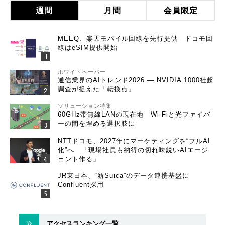
週間
月間
会員限定
MEEQ、楽天モバイル回線を先行提供 ドコモ回
線はeSIM提供開始
ホワイトペーパー
通信業界のAIトレンド2026 ― NVIDIA 1000社超
調査が捉えた「転換点」
ソリューション特集
60GHz帯無線LANの現在地 Wi-Fiと光ファイバ
ーの間を埋める選択肢に
NTTドコモ、2027年にマーケティングを“フルAI
化”へ 「現場社員も納得の切れ味鋭いAIエージ
ェント作る」
JR東日本、“新Suica”のデータ連携基盤に
Confluent採用
アクセスランキング一覧