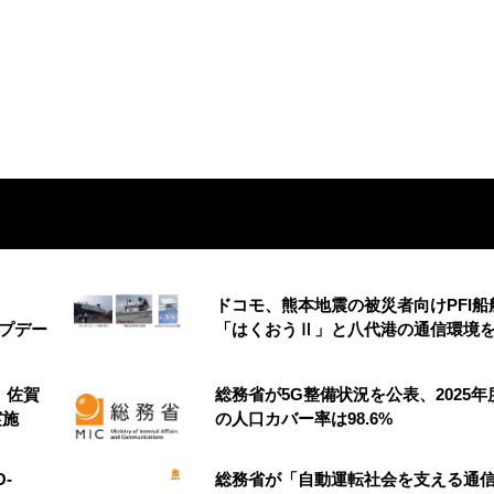
ドコモ、熊本地震の被災者向けPFI船
アップデー
「はくおうⅡ」と八代港の通信環境
、佐賀
総務省が5G整備状況を公表、2025年
実施
の人口カバー率は98.6%
-
総務省が「自動運転社会を支える通