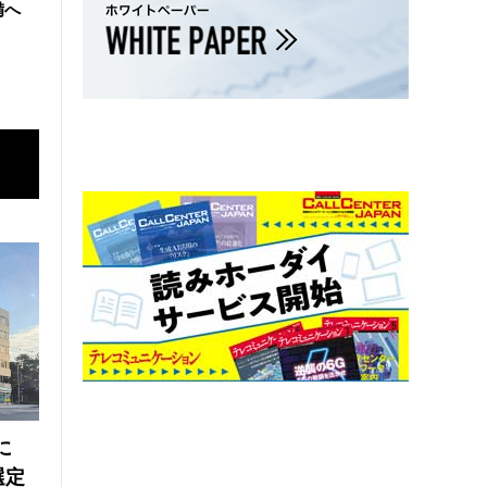
備へ
に
選定