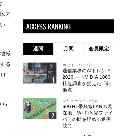
は
年以内
ACCESS RANKING
てい
週間
月間
会員限定
該地域
生する
ホワイトペーパー
通信業界のAIトレンド
TT
2026 ― NVIDIA 1000
社超調査が捉えた「転
換点」
ソリューション特集
さら
60GHz帯無線LANの現
在地 Wi-Fiと光ファイ
バーの間を埋める選択
肢に