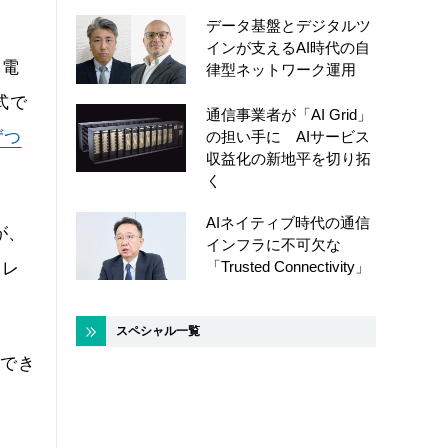
データ基盤とデジタルツ
インが支えるAI時代の自
帯電
律型ネットワーク運用
式で
通信事業者が「AI Grid」
の担い手に AIサービス
ずつ
収益化の新地平を切り拓
く
AIネイティブ時代の通信
が、
インフラに不可欠な
「Trusted Connectivity」
、レ
スペシャル一覧
協でき