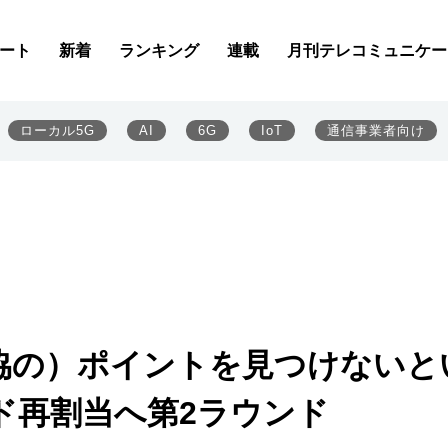
ート
新着
ランキング
連載
月刊テレコミュニケー
ローカル5G
AI
6G
IoT
通信事業者向け
協の）ポイントを見つけないと
ド再割当へ第2ラウンド