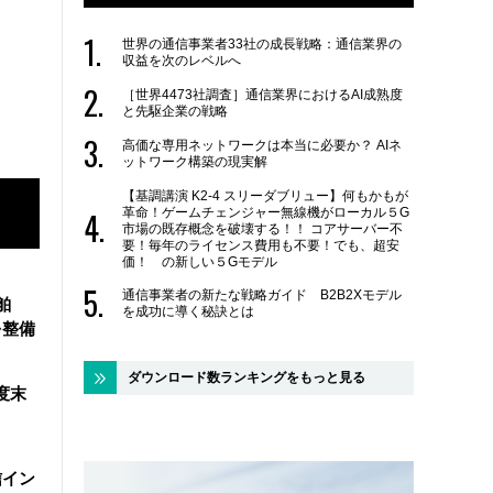
世界の通信事業者33社の成長戦略：通信業界の
収益を次のレベルへ
［世界4473社調査］通信業界におけるAI成熟度
と先駆企業の戦略
高価な専用ネットワークは本当に必要か？ AIネ
ットワーク構築の現実解
【基調講演 K2-4 スリーダブリュー】何もかもが
革命！ゲームチェンジャー無線機がローカル５G
市場の既存概念を破壊する！！ コアサーバー不
要！毎年のライセンス費用も不要！でも、超安
価！ の新しい５Gモデル
通信事業者の新たな戦略ガイド B2B2Xモデル
舶
を成功に導く秘訣とは
を整備
ダウンロード数ランキングをもっと見る
度末
信イン