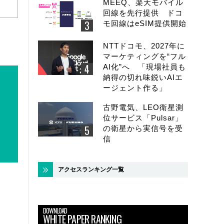
MEEQ、楽天モバイル
回線を先行提供 ドコ
モ回線はeSIM提供開始
NTTドコモ、2027年に
マーケティングを“フル
AI化”へ 「現場社員も
納得の切れ味鋭いAIエ
ージェント作る」
古野電気、LEO衛星測
位サービス「Pulsar」
の衛星から実信号を受
信
アクセスランキング一覧
DOWNLOAD
WHITE PAPER RANKING