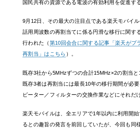
国民共有の資源である電波の有効利用を促進す
9月12日、その最大の注目点である楽天モバイ
話用周波数の再割当てに係る円滑な移行に関する
行われた（
第10回会合に関する記事「楽天がプ
再割当」はこちら
）。
既存3社から5MHzずつの合計15MHz×2の
既存3者は再割当には最長10年の移行期間が必
ピーター／フィルターの交換作業などにそれだ
楽天モバイルは、全エリアで1年以内に利用開
るとの趣旨の発言を前回していたが、今回も同