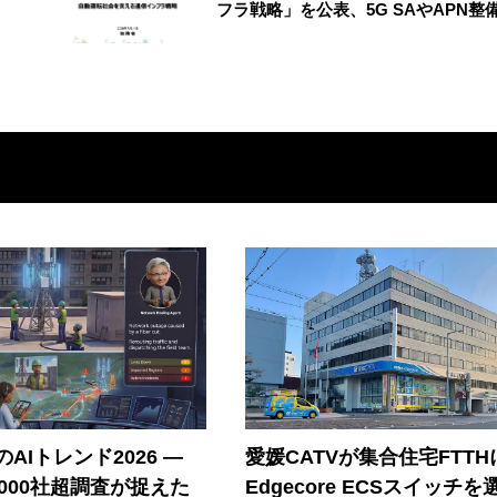
フラ戦略」を公表、5G SAやAPN整
AIトレンド2026 ―
愛媛CATVが集合住宅FTTH
A 1000社超調査が捉えた
Edgecore ECSスイッチを