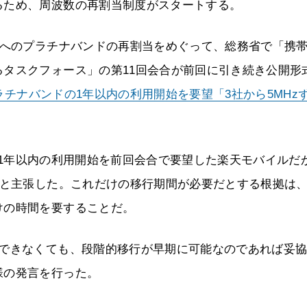
るため、周波数の再割当制度がスタートする。
ルへのプラチナバンドの再割当をめぐって、総務省で「携
タスクフォース」の第11回会合が前回に引き続き公開形
ラチナバンドの1年以内の利用開始を要望「3社から5MHz
割当と1年以内の利用開始を前回会合で要望した楽天モバイルだ
要と主張した。これだけの移行期間が必要だとする根拠は
けの時間を要することだ。
始できなくても、段階的移行が早期に可能なのであれば妥
様の発言を行った。