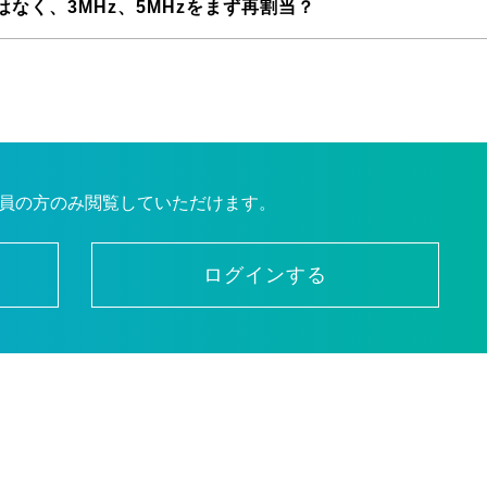
はなく、3MHz、5MHzをまず再割当？
員の方のみ閲覧していただけます。
ログインする