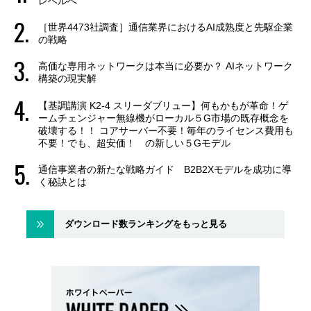
レベルへ
［世界4473社調査］通信業界におけるAI成熟度と先駆企業
の戦略
高価な専用ネットワークは本当に必要か？ AIネットワーク
構築の現実解
【基調講演 K2-4 スリーダブリュー】何もかもが革命！ゲ
ームチェンジャー無線機がローカル５G市場の既存概念を
破壊する！！ コアサーバー不要！毎年のライセンス費用も
不要！でも、超安価！ の新しい５Gモデル
通信事業者の新たな戦略ガイド B2B2Xモデルを成功に導
く秘訣とは
ダウンロード数ランキングをもっと見る