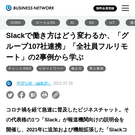
無料会員登録
IOWN
ローカル5G
AI
6G
IoT
通
Slackで働き方はどう変わるか、「グ
ループ107社連携」「全社員フルリモ
ート」の2事例から学ぶ
チャット/SNS
リモートワーク
働き方
導入事例
坪田弘樹（編集部）
2022.07.28
コロナ禍を経て急速に普及したビジネスチャット。そ
の代表格の1つ「Slack」が報道機関向けの説明会を
開催し、2021年に追加および機能拡張した「Slackコ