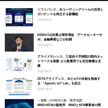
ソフトバンク、AIコーディングツールの活用と
ガバナンスを両立する新機能
2026.08.07
KDDIの1Q決算は増収増益 データセンターや
AI、金融事業などが好調
2026.08.07
アライドテレシス、三原赤十字病院の院内ネッ
トワークを刷新 少人数運用でも安定稼働を支
援
2026.08.07
ZETAアライアンス、AIとIoTの共創を推進す
る 「Agentic IoT Lab」を設立
2026.08.07
＜連載＞6G時代の新・業界地図
MNO×NTNの新秩序 MNOとNTN事業者の関