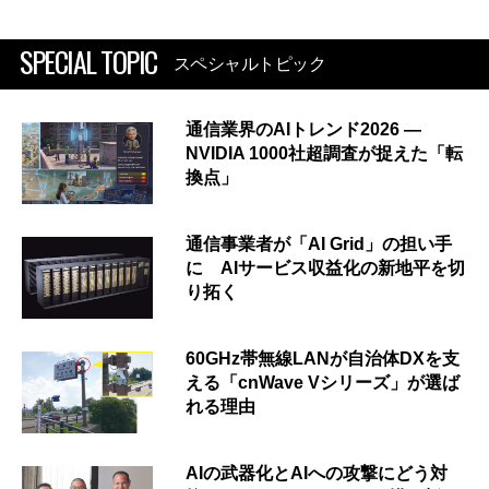
SPECIAL TOPIC
スペシャルトピック
通信業界のAIトレンド2026 ―
NVIDIA 1000社超調査が捉えた「転
換点」
通信事業者が「AI Grid」の担い手
に AIサービス収益化の新地平を切
り拓く
60GHz帯無線LANが自治体DXを支
える「cnWave Vシリーズ」が選ば
れる理由
AIの武器化とAIへの攻撃にどう対