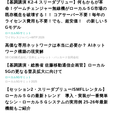
【基調講演 K2-4 スリーダブリュー】何もかもが革
命！ゲームチェンジャー無線機がローカル５G市場の
既存概念を破壊する！！ コアサーバー不要！毎年の
ライセンス費用も不要！でも、超安価！ の新しい５
Gモデル
ローカル5Gサミット
ワイヤレスジャパン×WTP 2026
高価な専用ネットワークは本当に必要か？ AIネット
ワーク構築の現実解
SB C&S株式会社／日本ヒューレット・パッカード合同会社
【基調講演・総務省 佐藤移動通信企画官】ローカル
5Gの更なる普及拡大に向けて
ローカル5Gサミット
ローカル5Gサミット2025
【セッション2・スリーダブリュー/SMFLレンタル】
ローカル５Ｇの最新トレンド 導入・実装が一番簡単
なシン・ローカル５Ｇシステムの実用例 25-26年最新
機能もご紹介