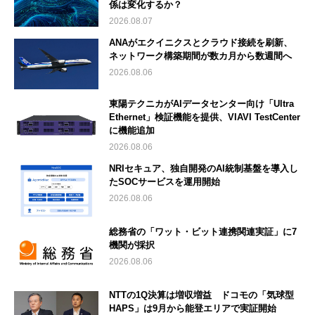
係は変化するか？
2026.08.07
ANAがエクイニクスとクラウド接続を刷新、
ネットワーク構築期間が数カ月から数週間へ
2026.08.06
東陽テクニカがAIデータセンター向け「Ultra
Ethernet」検証機能を提供、VIAVI TestCenter
に機能追加
2026.08.06
NRIセキュア、独自開発のAI統制基盤を導入し
たSOCサービスを運用開始
2026.08.06
総務省の「ワット・ビット連携関連実証」に7
機関が採択
2026.08.06
NTTの1Q決算は増収増益 ドコモの「気球型
HAPS」は9月から能登エリアで実証開始