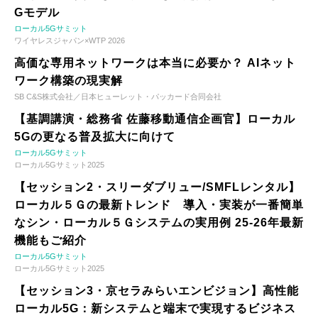
Gモデル
ローカル5Gサミット
ワイヤレスジャパン×WTP 2026
高価な専用ネットワークは本当に必要か？ AIネット
ワーク構築の現実解
SB C&S株式会社／日本ヒューレット・パッカード合同会社
【基調講演・総務省 佐藤移動通信企画官】ローカル
5Gの更なる普及拡大に向けて
ローカル5Gサミット
ローカル5Gサミット2025
【セッション2・スリーダブリュー/SMFLレンタル】
ローカル５Ｇの最新トレンド 導入・実装が一番簡単
なシン・ローカル５Ｇシステムの実用例 25-26年最新
機能もご紹介
ローカル5Gサミット
ローカル5Gサミット2025
【セッション3・京セラみらいエンビジョン】高性能
ローカル5G：新システムと端末で実現するビジネス