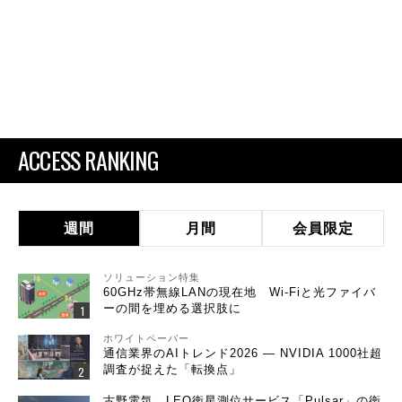
ACCESS RANKING
週間
月間
会員限定
ソリューション特集
60GHz帯無線LANの現在地 Wi-Fiと光ファイバ
ーの間を埋める選択肢に
ホワイトペーパー
通信業界のAIトレンド2026 ― NVIDIA 1000社超
調査が捉えた「転換点」
古野電気、LEO衛星測位サービス「Pulsar」の衛