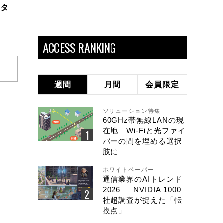
スタ
ACCESS RANKING
週間
月間
会員限定
ソリューション特集
60GHz帯無線LANの現
在地 Wi-Fiと光ファイ
バーの間を埋める選択
肢に
ホワイトペーパー
通信業界のAIトレンド
2026 ― NVIDIA 1000
社超調査が捉えた「転
換点」