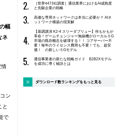
［世界4473社調査］通信業界におけるAI成熟度
と先駆企業の戦略
高価な専用ネットワークは本当に必要か？ AIネ
ットワーク構築の現実解
器の幅
【基調講演 K2-4 スリーダブリュー】何もかもが
革命！ゲームチェンジャー無線機がローカル５G
なネ
市場の既存概念を破壊する！！ コアサーバー不
要！毎年のライセンス費用も不要！でも、超安
価！ の新しい５Gモデル
通信事業者の新たな戦略ガイド B2B2Xモデル
を成功に導く秘訣とは
定情
ダウンロード数ランキングをもっと見る
Nコン
こと
能で