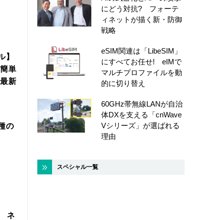
にどう対抗? フォーテ
ィネットが描く新・防御
戦略
eSIM関連は「LibeSIM」
ル】
にすべてお任せ! eIMで
簡単
マルチプロファイルを動
年最新
的に切り替え
60GHz帯無線LANが自治
体DXを支える「cnWave
Vシリーズ」が選ばれる
機種の
理由
スペシャル一覧
製 ネ