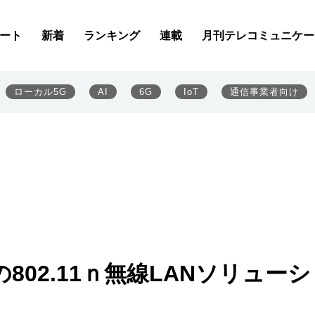
ート
新着
ランキング
連載
月刊テレコミュニケー
ローカル5G
AI
6G
IoT
通信事業者向け
の802.11ｎ無線LANソリュー