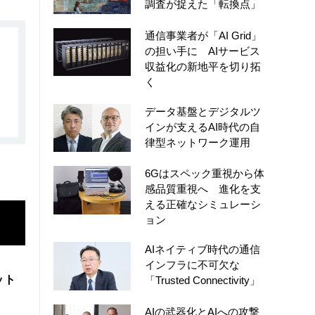
調査が捉えた「転換点」
通信事業者が「AI Grid」
の担い手に AIサービス
収益化の新地平を切り拓
く
データ基盤とデジタルツ
インが支えるAI時代の自
律型ネットワーク運用
6Gはスペック重視から体
感品質重視へ 進化を支
える正確なシミュレーシ
ョン
AIネイティブ時代の通信
インフラに不可欠な
ット
「Trusted Connectivity」
AIの武器化とAIへの攻撃