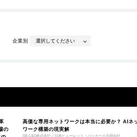
企業別
革
高価な専用ネットワークは本当に必要か？ AIネ
場の
ワーク構築の現実解
SB C&S株式会社／日本ヒューレット・パッカード合同会社
年の