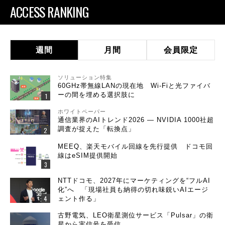
ACCESS RANKING
週間
月間
会員限定
ソリューション特集
60GHz帯無線LANの現在地 Wi-Fiと光ファイバ
ーの間を埋める選択肢に
ホワイトペーパー
通信業界のAIトレンド2026 ― NVIDIA 1000社超
調査が捉えた「転換点」
MEEQ、楽天モバイル回線を先行提供 ドコモ回
線はeSIM提供開始
NTTドコモ、2027年にマーケティングを“フルAI
化”へ 「現場社員も納得の切れ味鋭いAIエージ
ェント作る」
古野電気、LEO衛星測位サービス「Pulsar」の衛
星から実信号を受信