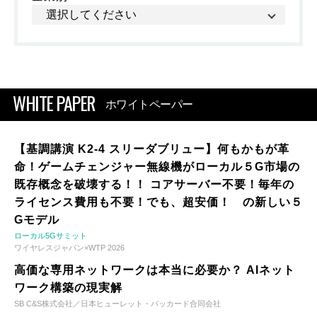
WHITE PAPER
ホワイトペーパー
【基調講演 K2-4 スリーダブリュー】何もかもが革
命！ゲームチェンジャー無線機がローカル５G市場の
既存概念を破壊する！！ コアサーバー不要！毎年の
ライセンス費用も不要！でも、超安価！ の新しい５
Gモデル
ローカル5Gサミット
ワイヤレスジャパン×WTP 2026
高価な専用ネットワークは本当に必要か？ AIネット
ワーク構築の現実解
SB C&S株式会社／日本ヒューレット・パッカード合同会社