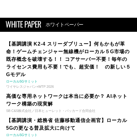
WHITE PAPER
ホワイトペーパー
【基調講演 K2-4 スリーダブリュー】何もかもが革
命！ゲームチェンジャー無線機がローカル５G市場の
既存概念を破壊する！！ コアサーバー不要！毎年の
ライセンス費用も不要！でも、超安価！ の新しい５
Gモデル
ローカル5Gサミット
ワイヤレスジャパン×WTP 2026
高価な専用ネットワークは本当に必要か？ AIネット
ワーク構築の現実解
SB C&S株式会社／日本ヒューレット・パッカード合同会社
【基調講演・総務省 佐藤移動通信企画官】ローカル
5Gの更なる普及拡大に向けて
ローカル5Gサミット