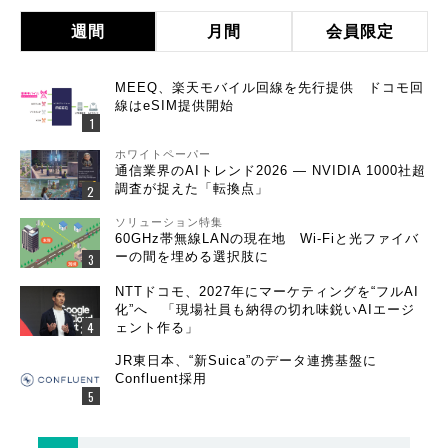
週間
月間
会員限定
MEEQ、楽天モバイル回線を先行提供 ドコモ回
線はeSIM提供開始
ホワイトペーパー
通信業界のAIトレンド2026 ― NVIDIA 1000社超
調査が捉えた「転換点」
ソリューション特集
60GHz帯無線LANの現在地 Wi-Fiと光ファイバ
ーの間を埋める選択肢に
NTTドコモ、2027年にマーケティングを“フルAI
化”へ 「現場社員も納得の切れ味鋭いAIエージ
ェント作る」
JR東日本、“新Suica”のデータ連携基盤に
Confluent採用