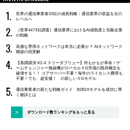
世界の通信事業者33社の成長戦略：通信業界の収益を次の
レベルへ
［世界4473社調査］通信業界におけるAI成熟度と先駆企業
の戦略
高価な専用ネットワークは本当に必要か？ AIネットワーク
構築の現実解
【基調講演 K2-4 スリーダブリュー】何もかもが革命！ゲ
ームチェンジャー無線機がローカル５G市場の既存概念を
破壊する！！ コアサーバー不要！毎年のライセンス費用も
不要！でも、超安価！ の新しい５Gモデル
通信事業者の新たな戦略ガイド B2B2Xモデルを成功に導
く秘訣とは
ダウンロード数ランキングをもっと見る