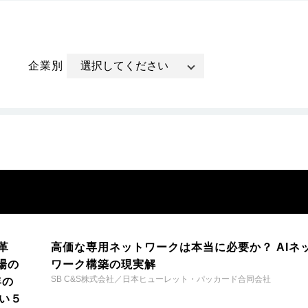
企業別
革
高価な専用ネットワークは本当に必要か？ AIネ
場の
ワーク構築の現実解
SB C&S株式会社／日本ヒューレット・パッカード合同会社
年の
い５