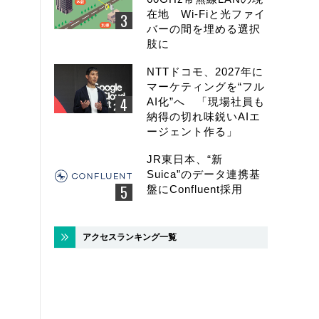
在地 Wi-Fiと光ファイ
バーの間を埋める選択
肢に
NTTドコモ、2027年に
マーケティングを“フル
AI化”へ 「現場社員も
納得の切れ味鋭いAIエ
ージェント作る」
JR東日本、“新
Suica”のデータ連携基
盤にConfluent採用
アクセスランキング一覧