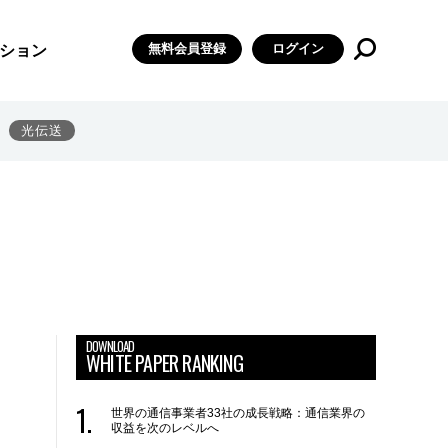
無料会員登録
ログイン
ション
光伝送
DOWNLOAD
WHITE PAPER RANKING
世界の通信事業者33社の成長戦略：通信業界の
収益を次のレベルへ