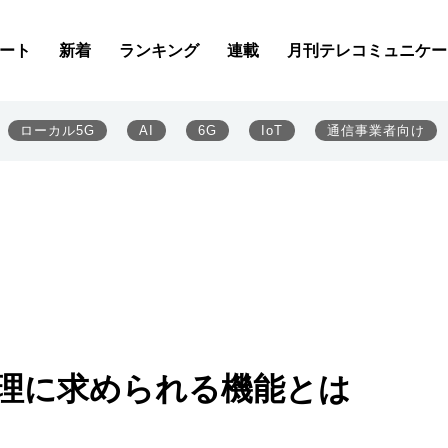
ート
新着
ランキング
連載
月刊テレコミュニケー
ローカル5G
AI
6G
IoT
通信事業者向け
g管理に求められる機能とは