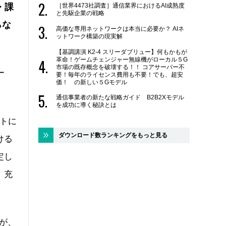
・課
［世界4473社調査］通信業界におけるAI成熟度
と先駆企業の戦略
らな
高価な専用ネットワークは本当に必要か？ AIネ
ットワーク構築の現実解
【基調講演 K2-4 スリーダブリュー】何もかもが
革命！ゲームチェンジャー無線機がローカル５G
市場の既存概念を破壊する！！ コアサーバー不
ー
要！毎年のライセンス費用も不要！でも、超安
価！ の新しい５Gモデル
通信事業者の新たな戦略ガイド B2B2Xモデル
を成功に導く秘訣とは
ットに
ダウンロード数ランキングをもっと見る
ける
定し
、充
能が、