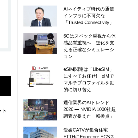
AIネイティブ時代の通信
インフラに不可欠な
「Trusted Connectivity」
6Gはスペック重視から体
感品質重視へ 進化を支
える正確なシミュレーシ
ョン
eSIM関連は「LibeSIM」
にすべてお任せ! eIMで
マルチプロファイルを動
的に切り替え
通信業界のAIトレンド
2026 ― NVIDIA 1000社超
ット
調査が捉えた「転換点」
愛媛CATVが集合住宅
FTTHにEdgecore ECSス