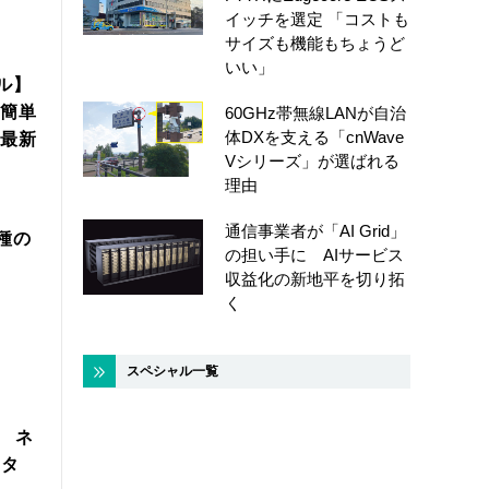
イッチを選定 「コストも
サイズも機能もちょうど
いい」
ル】
簡単
60GHz帯無線LANが自治
体DXを支える「cnWave
年最新
Vシリーズ」が選ばれる
理由
通信事業者が「AI Grid」
機種の
の担い手に AIサービス
収益化の新地平を切り拓
く
スペシャル一覧
製 ネ
スタ