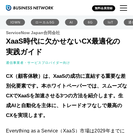
無料会員登録
IOWN
ローカル5G
AI
6G
IoT
通
ServiceNow Japan合同会社
XaaS時代に欠かせないCX最適化の
実践ガイド
通信事業者・サービスプロバイダー向け
CX（顧客体験）は、XaaSの成功に直結する重要な差
別化要素です。本ホワイトペーパーでは、スムーズな
CXでXaaSを加速させる3つの方法を紹介します。生
成AIと自動化を主体に、トレードオフなしで最高の
CXを実現します。
Everything as a Service（XaaS）市場は2029年までに