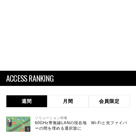
ACCESS RANKING
週間
月間
会員限定
ソリューション特集
60GHz帯無線LANの現在地 Wi-Fiと光ファイバ
ーの間を埋める選択肢に