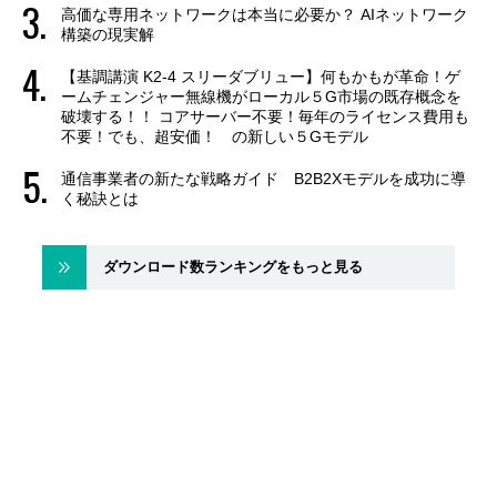
高価な専用ネットワークは本当に必要か？ AIネットワーク
構築の現実解
【基調講演 K2-4 スリーダブリュー】何もかもが革命！ゲ
ームチェンジャー無線機がローカル５G市場の既存概念を
破壊する！！ コアサーバー不要！毎年のライセンス費用も
不要！でも、超安価！ の新しい５Gモデル
通信事業者の新たな戦略ガイド B2B2Xモデルを成功に導
く秘訣とは
ダウンロード数ランキングをもっと見る