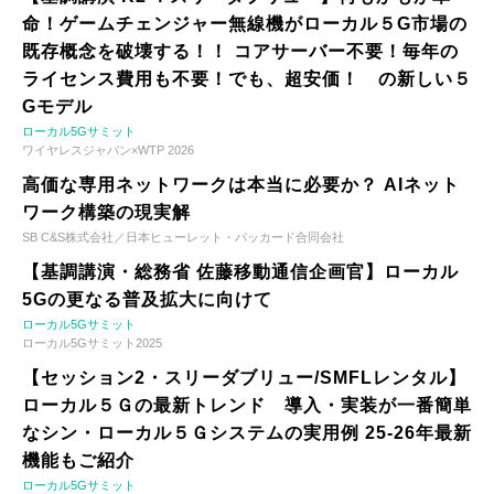
命！ゲームチェンジャー無線機がローカル５G市場の
既存概念を破壊する！！ コアサーバー不要！毎年の
ライセンス費用も不要！でも、超安価！ の新しい５
Gモデル
ローカル5Gサミット
ワイヤレスジャパン×WTP 2026
高価な専用ネットワークは本当に必要か？ AIネット
ワーク構築の現実解
SB C&S株式会社／日本ヒューレット・パッカード合同会社
【基調講演・総務省 佐藤移動通信企画官】ローカル
5Gの更なる普及拡大に向けて
ローカル5Gサミット
ローカル5Gサミット2025
【セッション2・スリーダブリュー/SMFLレンタル】
ローカル５Ｇの最新トレンド 導入・実装が一番簡単
なシン・ローカル５Ｇシステムの実用例 25-26年最新
機能もご紹介
ローカル5Gサミット