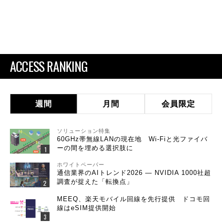
ACCESS RANKING
週間
月間
会員限定
ソリューション特集
60GHz帯無線LANの現在地 Wi-Fiと光ファイバ
ーの間を埋める選択肢に
ホワイトペーパー
通信業界のAIトレンド2026 ― NVIDIA 1000社超
調査が捉えた「転換点」
MEEQ、楽天モバイル回線を先行提供 ドコモ回
線はeSIM提供開始