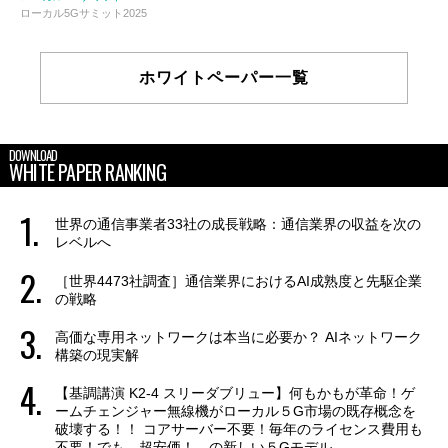
ローカル5Gサミット2025
ホワイトペーパー一覧
DOWNLOAD
WHITE PAPER RANKING
世界の通信事業者33社の成長戦略：通信業界の収益を次の
レベルへ
［世界4473社調査］通信業界におけるAI成熟度と先駆企業
の戦略
高価な専用ネットワークは本当に必要か？ AIネットワーク
構築の現実解
【基調講演 K2-4 スリーダブリュー】何もかもが革命！ゲ
ームチェンジャー無線機がローカル５G市場の既存概念を
破壊する！！ コアサーバー不要！毎年のライセンス費用も
不要！でも、超安価！ の新しい５Gモデル