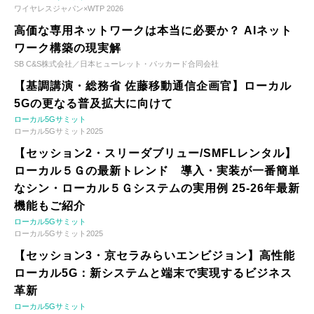
ワイヤレスジャパン×WTP 2026
高価な専用ネットワークは本当に必要か？ AIネット
ワーク構築の現実解
SB C&S株式会社／日本ヒューレット・パッカード合同会社
【基調講演・総務省 佐藤移動通信企画官】ローカル
5Gの更なる普及拡大に向けて
ローカル5Gサミット
ローカル5Gサミット2025
【セッション2・スリーダブリュー/SMFLレンタル】
ローカル５Ｇの最新トレンド 導入・実装が一番簡単
なシン・ローカル５Ｇシステムの実用例 25-26年最新
機能もご紹介
ローカル5Gサミット
ローカル5Gサミット2025
【セッション3・京セラみらいエンビジョン】高性能
ローカル5G：新システムと端末で実現するビジネス
革新
ローカル5Gサミット