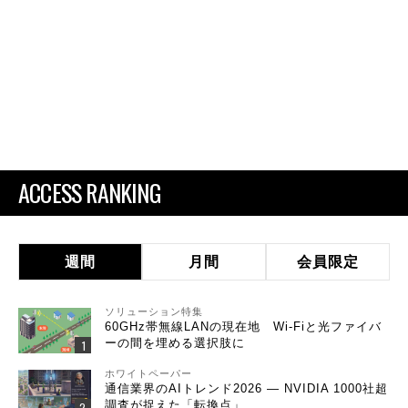
ACCESS RANKING
週間
月間
会員限定
ソリューション特集
60GHz帯無線LANの現在地 Wi-Fiと光ファイバ
ーの間を埋める選択肢に
ホワイトペーパー
通信業界のAIトレンド2026 ― NVIDIA 1000社超
調査が捉えた「転換点」