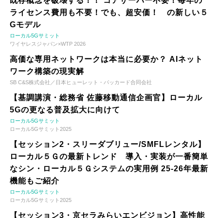
既存概念を破壊する！！ コアサーバー不要！毎年の
ライセンス費用も不要！でも、超安価！ の新しい５
Gモデル
ローカル5Gサミット
ワイヤレスジャパン×WTP 2026
高価な専用ネットワークは本当に必要か？ AIネット
ワーク構築の現実解
SB C&S株式会社／日本ヒューレット・パッカード合同会社
【基調講演・総務省 佐藤移動通信企画官】ローカル
5Gの更なる普及拡大に向けて
ローカル5Gサミット
ローカル5Gサミット2025
【セッション2・スリーダブリュー/SMFLレンタル】
ローカル５Ｇの最新トレンド 導入・実装が一番簡単
なシン・ローカル５Ｇシステムの実用例 25-26年最新
機能もご紹介
ローカル5Gサミット
ローカル5Gサミット2025
【セッション3・京セラみらいエンビジョン】高性能