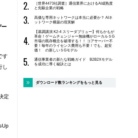
［世界4473社調査］通信業界におけるAI成熟度
と先駆企業の戦略
高価な専用ネットワークは本当に必要か？ AIネ
ットワーク構築の現実解
デー
【基調講演 K2-4 スリーダブリュー】何もかもが
革命！ゲームチェンジャー無線機がローカル５G
市場の既存概念を破壊する！！ コアサーバー不
要！毎年のライセンス費用も不要！でも、超安
価！ の新しい５Gモデル
です
通信事業者の新たな戦略ガイド B2B2Xモデル
を成功に導く秘訣とは
行し
ダウンロード数ランキングをもっと見る
決定
Up