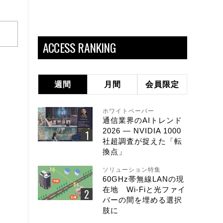
ACCESS RANKING
週間
月間
会員限定
ホワイトペーパー
通信業界のAIトレンド
2026 ― NVIDIA 1000
社超調査が捉えた「転
換点」
ソリューション特集
60GHz帯無線LANの現
在地 Wi-Fiと光ファイ
バーの間を埋める選択
肢に