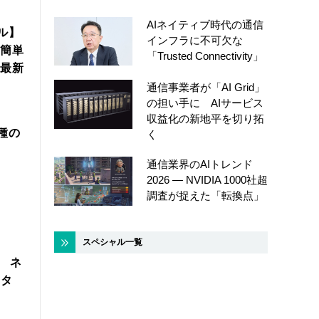
AIネイティブ時代の通信
ル】
インフラに不可欠な
簡単
「Trusted Connectivity」
年最新
通信事業者が「AI Grid」
の担い手に AIサービス
収益化の新地平を切り拓
機種の
く
通信業界のAIトレンド
2026 ― NVIDIA 1000社超
調査が捉えた「転換点」
スペシャル一覧
製 ネ
スタ