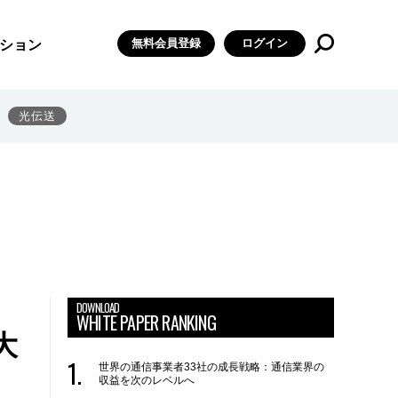
無料会員登録
ログイン
ション
光伝送
DOWNLOAD
WHITE PAPER RANKING
大
世界の通信事業者33社の成長戦略：通信業界の
収益を次のレベルへ