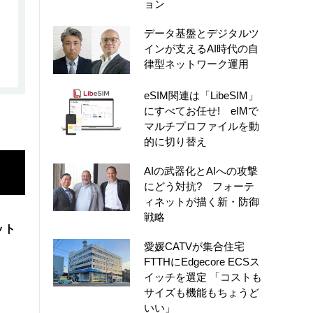
ョン
データ基盤とデジタルツ
インが支えるAI時代の自
律型ネットワーク運用
eSIM関連は「LibeSIM」
にすべてお任せ! eIMで
マルチプロファイルを動
的に切り替え
AIの武器化とAIへの攻撃
にどう対抗? フォーテ
ィネットが描く新・防御
戦略
ット
愛媛CATVが集合住宅
FTTHにEdgecore ECSス
イッチを選定 「コストも
サイズも機能もちょうど
いい」