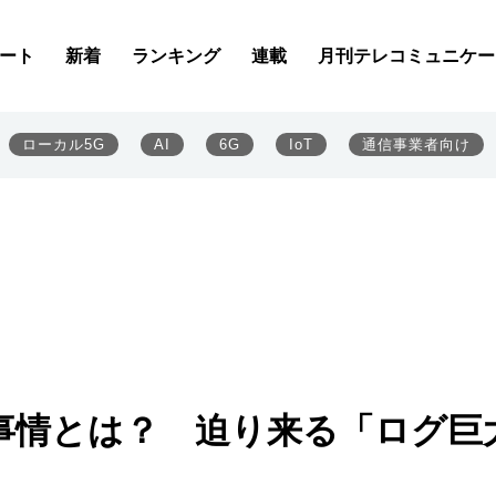
ート
新着
ランキング
連載
月刊テレコミュニケー
ローカル5G
AI
6G
IoT
通信事業者向け
事情とは？ 迫り来る「ログ巨