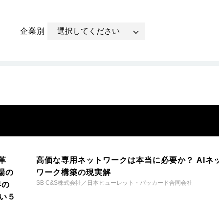
企業別
革
高価な専用ネットワークは本当に必要か？ AIネ
場の
ワーク構築の現実解
SB C&S株式会社／日本ヒューレット・パッカード合同会社
年の
い５