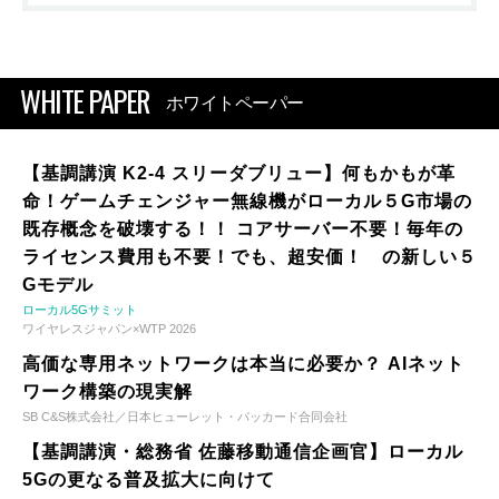
WHITE PAPER
ホワイトペーパー
【基調講演 K2-4 スリーダブリュー】何もかもが革
命！ゲームチェンジャー無線機がローカル５G市場の
既存概念を破壊する！！ コアサーバー不要！毎年の
ライセンス費用も不要！でも、超安価！ の新しい５
Gモデル
ローカル5Gサミット
ワイヤレスジャパン×WTP 2026
高価な専用ネットワークは本当に必要か？ AIネット
ワーク構築の現実解
SB C&S株式会社／日本ヒューレット・パッカード合同会社
【基調講演・総務省 佐藤移動通信企画官】ローカル
5Gの更なる普及拡大に向けて