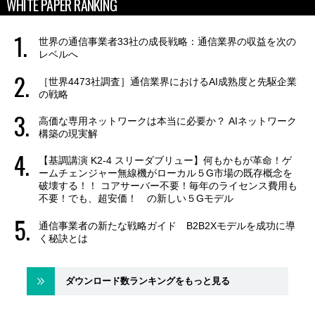
WHITE PAPER RANKING
世界の通信事業者33社の成長戦略：通信業界の収益を次の
レベルへ
［世界4473社調査］通信業界におけるAI成熟度と先駆企業
の戦略
高価な専用ネットワークは本当に必要か？ AIネットワーク
構築の現実解
【基調講演 K2-4 スリーダブリュー】何もかもが革命！ゲ
ームチェンジャー無線機がローカル５G市場の既存概念を
破壊する！！ コアサーバー不要！毎年のライセンス費用も
不要！でも、超安価！ の新しい５Gモデル
通信事業者の新たな戦略ガイド B2B2Xモデルを成功に導
く秘訣とは
ダウンロード数ランキングをもっと見る