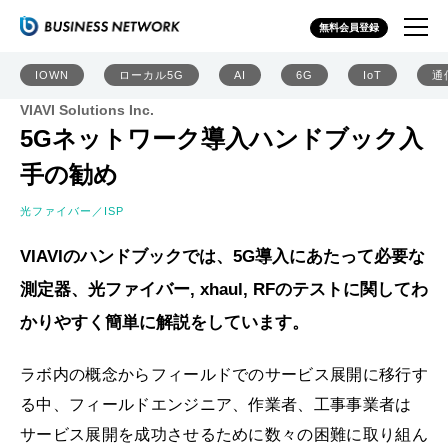
無料会員登録
IOWN
ローカル5G
AI
6G
IoT
通
VIAVI Solutions Inc.
5Gネットワーク導入ハンドブック入
手の勧め
光ファイバー／ISP
VIAVIのハンドブックでは、5G導入にあたって必要な
測定器、光ファイバー, xhaul, RFのテストに関してわ
かりやすく簡単に解説をしています。
ラボ内の概念からフィールドでのサービス展開に移行す
る中、フィールドエンジニア、作業者、工事事業者は
サービス展開を成功させるために数々の困難に取り組ん