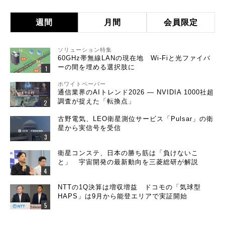
週間
月間
会員限定
ソリューション特集
60GHz帯無線LANの現在地 Wi-Fiと光ファイバ
ーの間を埋める選択肢に
ホワイトペーパー
通信業界のAIトレンド2026 ― NVIDIA 1000社超
調査が捉えた「転換点」
古野電気、LEO衛星測位サービス「Pulsar」の衛
星から実信号を受信
衛星コンステ、日本の勝ち筋は「負けないこ
と」 宇宙開発の最新動向を三菱総研が解説
NTTの1Q決算は増収増益 ドコモの「気球型
HAPS」は9月から能登エリアで実証開始