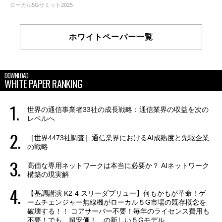
ローカル5Gサミット2025
ホワイトペーパー一覧
DOWNLOAD
WHITE PAPER RANKING
世界の通信事業者33社の成長戦略：通信業界の収益を次の
レベルへ
［世界4473社調査］通信業界におけるAI成熟度と先駆企業
の戦略
高価な専用ネットワークは本当に必要か？ AIネットワーク
構築の現実解
【基調講演 K2-4 スリーダブリュー】何もかもが革命！ゲ
ームチェンジャー無線機がローカル５G市場の既存概念を
破壊する！！ コアサーバー不要！毎年のライセンス費用も
不要！でも、超安価！ の新しい５Gモデル