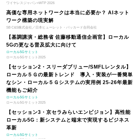
ワイヤレスジャパン×WTP 2026
高価な専用ネットワークは本当に必要か？ AIネット
ワーク構築の現実解
SB C&S株式会社／日本ヒューレット・パッカード合同会社
【基調講演・総務省 佐藤移動通信企画官】ローカル
5Gの更なる普及拡大に向けて
ローカル5Gサミット
ローカル5Gサミット2025
【セッション2・スリーダブリュー/SMFLレンタル】
ローカル５Ｇの最新トレンド 導入・実装が一番簡単
なシン・ローカル５Ｇシステムの実用例 25-26年最新
機能もご紹介
ローカル5Gサミット
ローカル5Gサミット2025
【セッション3・京セラみらいエンビジョン】高性能
ローカル5G：新システムと端末で実現するビジネス
革新
ローカル5Gサミット