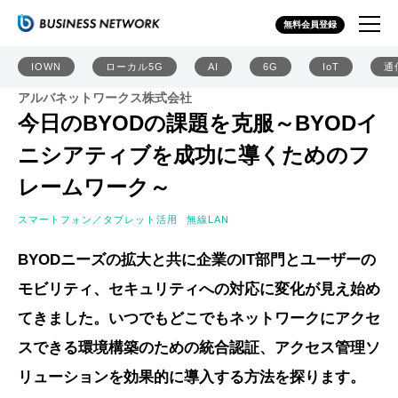
無料会員登録
IOWN
ローカル5G
AI
6G
IoT
通
アルバネットワークス株式会社
今日のBYODの課題を克服～BYODイ
ニシアティブを成功に導くためのフ
レームワーク～
スマートフォン／タブレット活用
無線LAN
BYODニーズの拡大と共に企業のIT部門とユーザーの
モビリティ、セキュリティへの対応に変化が見え始め
てきました。いつでもどこでもネットワークにアクセ
スできる環境構築のための統合認証、アクセス管理ソ
リューションを効果的に導入する方法を探ります。