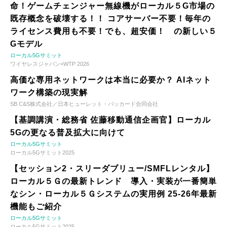
命！ゲームチェンジャー無線機がローカル５G市場の
既存概念を破壊する！！ コアサーバー不要！毎年の
ライセンス費用も不要！でも、超安価！ の新しい５
Gモデル
ローカル5Gサミット
ワイヤレスジャパン×WTP 2026
高価な専用ネットワークは本当に必要か？ AIネット
ワーク構築の現実解
SB C&S株式会社／日本ヒューレット・パッカード合同会社
【基調講演・総務省 佐藤移動通信企画官】ローカル
5Gの更なる普及拡大に向けて
ローカル5Gサミット
ローカル5Gサミット2025
【セッション2・スリーダブリュー/SMFLレンタル】
ローカル５Ｇの最新トレンド 導入・実装が一番簡単
なシン・ローカル５Ｇシステムの実用例 25-26年最新
機能もご紹介
ローカル5Gサミット
ローカル5Gサミット2025