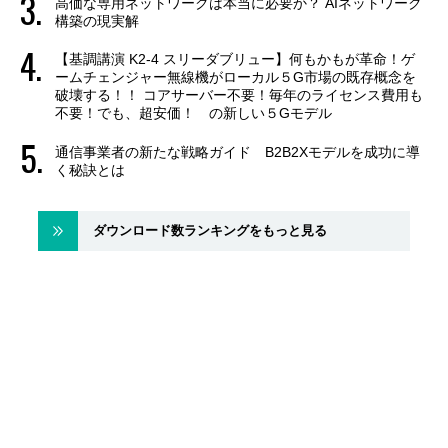
高価な専用ネットワークは本当に必要か？ AIネットワーク
構築の現実解
【基調講演 K2-4 スリーダブリュー】何もかもが革命！ゲ
ームチェンジャー無線機がローカル５G市場の既存概念を
破壊する！！ コアサーバー不要！毎年のライセンス費用も
不要！でも、超安価！ の新しい５Gモデル
通信事業者の新たな戦略ガイド B2B2Xモデルを成功に導
く秘訣とは
ダウンロード数ランキングをもっと見る