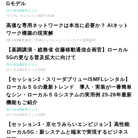
Gモデル
ローカル5Gサミット
ワイヤレスジャパン×WTP 2026
高価な専用ネットワークは本当に必要か？ AIネット
ワーク構築の現実解
SB C&S株式会社／日本ヒューレット・パッカード合同会社
【基調講演・総務省 佐藤移動通信企画官】ローカル
5Gの更なる普及拡大に向けて
ローカル5Gサミット
ローカル5Gサミット2025
【セッション2・スリーダブリュー/SMFLレンタル】
ローカル５Ｇの最新トレンド 導入・実装が一番簡単
なシン・ローカル５Ｇシステムの実用例 25-26年最新
機能もご紹介
ローカル5Gサミット
ローカル5Gサミット2025
【セッション3・京セラみらいエンビジョン】高性能
ローカル5G：新システムと端末で実現するビジネス