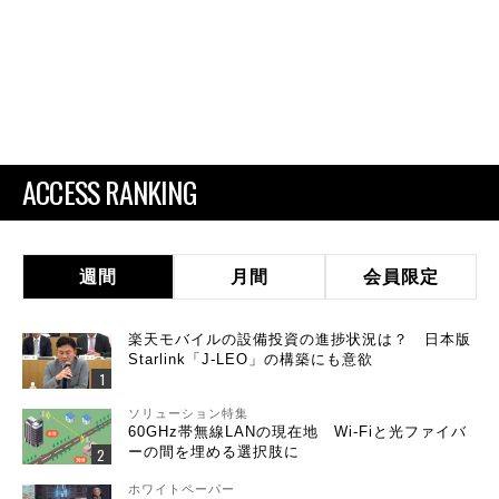
ACCESS RANKING
週間
月間
会員限定
楽天モバイルの設備投資の進捗状況は？ 日本版
Starlink「J-LEO」の構築にも意欲
ソリューション特集
60GHz帯無線LANの現在地 Wi-Fiと光ファイバ
ーの間を埋める選択肢に
ホワイトペーパー