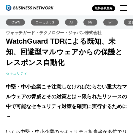
無料会員登録
IOWN
ローカル5G
AI
6G
IoT
通
ウォッチガード・テクノロジー・ジャパン株式会社
WatchGuard TDRによる既知、未
知、回避型マルウェアからの保護と
レスポンス自動化
セキュリティ
中堅・中小企業こそ注意しなければならない重大なマ
ルウェアの脅威とその対策とは～限られたリソースの
中で可能なセキュリティ対策を確実に実行するために
～
いくら中堅・中小企業のセキュリティ担当者が多忙でリ