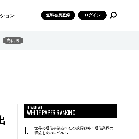
無料会員登録
ログイン
ション
光伝送
DOWNLOAD
WHITE PAPER RANKING
出
世界の通信事業者33社の成長戦略：通信業界の
収益を次のレベルへ