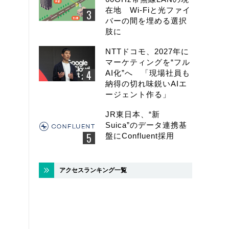
在地 Wi-Fiと光ファイ
バーの間を埋める選択
肢に
NTTドコモ、2027年に
マーケティングを“フル
AI化”へ 「現場社員も
納得の切れ味鋭いAIエ
ージェント作る」
JR東日本、“新
Suica”のデータ連携基
盤にConfluent採用
アクセスランキング一覧