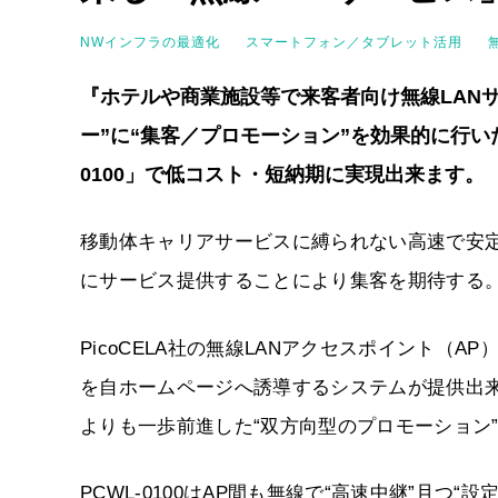
NWインフラの最適化
スマートフォン／タブレット活用
『ホテルや商業施設等で来客者向け無線LAN
ー”に“集客／プロモーション”を効果的に行い
0100」で低コスト・短納期に実現出来ます。
移動体キャリアサービスに縛られない高速で安定
にサービス提供することにより集客を期待する
PicoCELA社の無線LANアクセスポイント（A
を自ホームページへ誘導するシステムが提供出
よりも一歩前進した“双方向型のプロモーション
PCWL-0100はAP間も無線で“高速中継”且