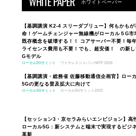
WHITE PAPER
ホワイトペーパー
【基調講演 K2-4 スリーダブリュー】何もかもが
命！ゲームチェンジャー無線機がローカル５G市
既存概念を破壊する！！ コアサーバー不要！毎
ライセンス費用も不要！でも、超安価！ の新し
Gモデル
ローカル5Gサミット
ワイヤレスジャパン×WTP 2026
【基調講演・総務省 佐藤移動通信企画官】ロー
5Gの更なる普及拡大に向けて
ローカル5Gサミット
ローカル5Gサミット2025
【セッション3・京セラみらいエンビジョン】高
ローカル5G：新システムと端末で実現するビジ
革新