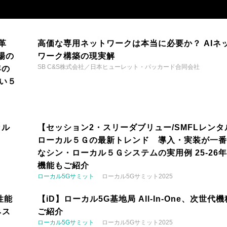
革
高価な専用ネットワークは本当に必要か？ AIネ
場の
ワーク構築の現実解
SB C&S株式会社／日本ヒューレット・パッカード合同会社
年の
い５
カル
【セッション2・スリーダブリュー/SMFLレンタ
ローカル５Ｇの最新トレンド 導入・実装が一番
なシン・ローカル５Ｇシステムの実用例 25-26
機能もご紹介
ローカル5Gサミット
ローカル5Gサミット2025
性能
【iD】ローカル5G基地局 All-In-One、次世代
ネス
ご紹介
ローカル5Gサミット
ローカル5Gサミット2025