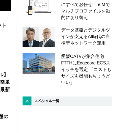
にすべてお任せ! eIMで
マルチプロファイルを動
的に切り替え
ット
データ基盤とデジタルツ
インが支えるAI時代の自
律型ネットワーク運用
愛媛CATVが集合住宅
FTTHにEdgecore ECSス
イッチを選定 「コストも
ル】
サイズも機能もちょうど
簡単
いい」
年最新
スペシャル一覧
機種の