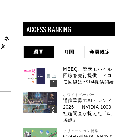
ACCESS RANKING
製 ネ
スタ
週間
月間
会員限定
MEEQ、楽天モバイル
回線を先行提供 ドコ
モ回線はeSIM提供開始
ホワイトペーパー
通信業界のAIトレンド
2026 ― NVIDIA 1000
社超調査が捉えた「転
換点」
ソリューション特集
60GHz帯無線LANの現