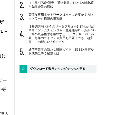
［世界4473社調査］通信業界におけるAI成熟度
と先駆企業の戦略
高価な専用ネットワークは本当に必要か？ AIネ
ットワーク構築の現実解
ザ
【基調講演 K2-4 スリーダブリュー】何もかもが
革命！ゲームチェンジャー無線機がローカル５G
L－
市場の既存概念を破壊する！！ コアサーバー不
要！毎年のライセンス費用も不要！でも、超安
価！ の新しい５Gモデル
通信事業者の新たな戦略ガイド B2B2Xモデル
を成功に導く秘訣とは
向け
ダウンロード数ランキングをもっと見る
ザー
ジ等
“導入