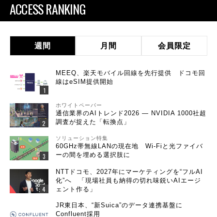
ACCESS RANKING
週間
月間
会員限定
MEEQ、楽天モバイル回線を先行提供 ドコモ回
線はeSIM提供開始
ホワイトペーパー
通信業界のAIトレンド2026 ― NVIDIA 1000社超
調査が捉えた「転換点」
ソリューション特集
60GHz帯無線LANの現在地 Wi-Fiと光ファイバ
ーの間を埋める選択肢に
NTTドコモ、2027年にマーケティングを“フルAI
化”へ 「現場社員も納得の切れ味鋭いAIエージ
ェント作る」
JR東日本、“新Suica”のデータ連携基盤に
Confluent採用