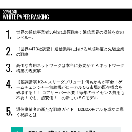
DOWNLOAD
WHITE PAPER RANKING
世界の通信事業者33社の成長戦略：通信業界の収益を次の
レベルへ
［世界4473社調査］通信業界におけるAI成熟度と先駆企業
の戦略
高価な専用ネットワークは本当に必要か？ AIネットワーク
構築の現実解
【基調講演 K2-4 スリーダブリュー】何もかもが革命！ゲ
ームチェンジャー無線機がローカル５G市場の既存概念を
破壊する！！ コアサーバー不要！毎年のライセンス費用も
不要！でも、超安価！ の新しい５Gモデル
通信事業者の新たな戦略ガイド B2B2Xモデルを成功に導
く秘訣とは