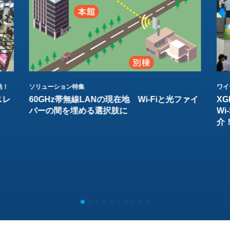
結！
ソリューション特集
ワイ
スレ
60GHz帯無線LANの現在地 Wi-Fiと光ファイ
XG
バーの間を埋める選択肢に
W
介