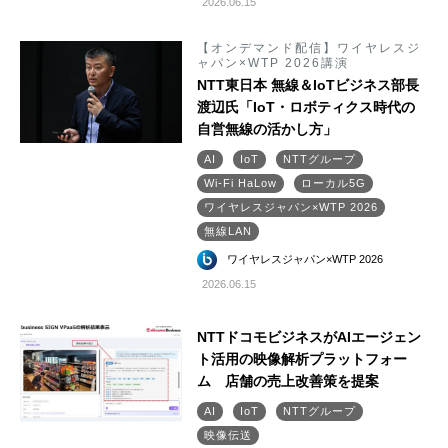
2026.06.15
【オンデマンド配信】ワイヤレスジ
ャパン×WTP 2026講演
NTT東日本 無線＆IoTビジネス部長
渡辺氏「IoT・ロボティクス時代の
自営無線の活かし方」
AI
IoT
NTTグループ
Wi-Fi HaLow
ローカル5G
ワイヤレスジャパン×WTP 2026
無線LAN
ワイヤレスジャパン×WTP 2026
2026.06.15
NTTドコモビジネスがAIエージェン
ト活用の映像解析プラットフォー
ム 店舗の売上改善策を提案
AI
IoT
NTTグループ
映像伝送