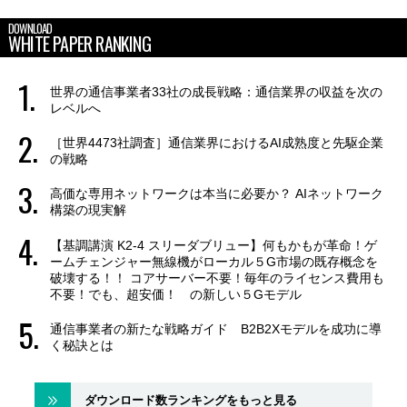
DOWNLOAD
WHITE PAPER RANKING
世界の通信事業者33社の成長戦略：通信業界の収益を次の
レベルへ
［世界4473社調査］通信業界におけるAI成熟度と先駆企業
の戦略
高価な専用ネットワークは本当に必要か？ AIネットワーク
構築の現実解
【基調講演 K2-4 スリーダブリュー】何もかもが革命！ゲ
ームチェンジャー無線機がローカル５G市場の既存概念を
破壊する！！ コアサーバー不要！毎年のライセンス費用も
不要！でも、超安価！ の新しい５Gモデル
通信事業者の新たな戦略ガイド B2B2Xモデルを成功に導
く秘訣とは
ダウンロード数ランキングをもっと見る