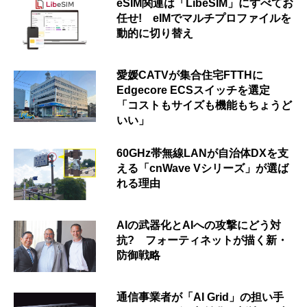
eSIM関連は「LibeSIM」にすべてお
任せ! eIMでマルチプロファイルを
動的に切り替え
愛媛CATVが集合住宅FTTHに
Edgecore ECSスイッチを選定
「コストもサイズも機能もちょうど
いい」
60GHz帯無線LANが自治体DXを支
える「cnWave Vシリーズ」が選ば
れる理由
AIの武器化とAIへの攻撃にどう対
抗? フォーティネットが描く新・
防御戦略
通信事業者が「AI Grid」の担い手