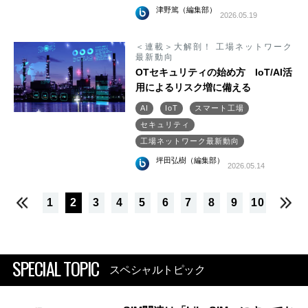
津野篤（編集部）
2026.05.19
＜連載＞大解剖！ 工場ネットワーク
最新動向
OTセキュリティの始め方 IoT/AI活
用によるリスク増に備える
AI
IoT
スマート工場
セキュリティ
工場ネットワーク最新動向
坪田弘樹（編集部）
2026.05.14
1
2
3
4
5
6
7
8
9
10
SPECIAL TOPIC
スペシャルトピック