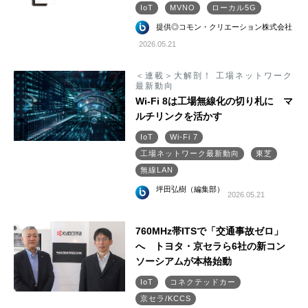
IoT
MVNO
ローカル5G
提供◎コモン・クリエーション株式会社
2026.05.21
＜連載＞大解剖！ 工場ネットワーク
最新動向
Wi-Fi 8は工場無線化の切り札に マ
ルチリンクを活かす
IoT
Wi-Fi 7
工場ネットワーク最新動向
東芝
無線LAN
坪田弘樹（編集部）
2026.05.21
760MHz帯ITSで「交通事故ゼロ」
へ トヨタ・京セラら6社の新コン
ソーシアムが本格始動
IoT
コネクテッドカー
京セラ/KCCS