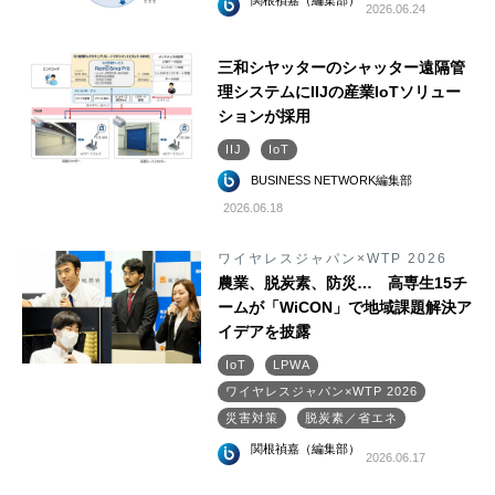
関根禎嘉（編集部）
2026.06.24
三和シヤッターのシャッター遠隔管
理システムにIIJの産業IoTソリュー
ションが採用
IIJ
IoT
BUSINESS NETWORK編集部
2026.06.18
ワイヤレスジャパン×WTP 2026
農業、脱炭素、防災… 高専生15チ
ームが「WiCON」で地域課題解決ア
イデアを披露
IoT
LPWA
ワイヤレスジャパン×WTP 2026
災害対策
脱炭素／省エネ
関根禎嘉（編集部）
2026.06.17