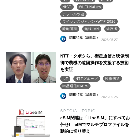
NICT
Wi-Fi HaLow
テラヘルツ波
ワイヤレスジャパン×WTP 2026
時刻同期
無線LAN
総務省
関根禎嘉（編集部）
2026.05.27
NTT・クボタら、衛星通信と映像制
御で農機の遠隔操作を支援する技術
を実証
IoT
NTTグループ
映像伝送
衛星通信/HAPS
関根禎嘉（編集部）
2026.05.25
SPECIAL TOPIC
eSIM関連は「LibeSIM」にすべてお
任せ! eIMでマルチプロファイルを
動的に切り替え