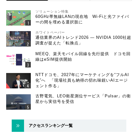
ソリューション特集
60GHz帯無線LANの現在地 Wi-Fiと光ファイバ
ーの間を埋める選択肢に
ホワイトペーパー
通信業界のAIトレンド2026 ― NVIDIA 1000社超
調査が捉えた「転換点」
MEEQ、楽天モバイル回線を先行提供 ドコモ回
線はeSIM提供開始
NTTドコモ、2027年にマーケティングを“フルAI
化”へ 「現場社員も納得の切れ味鋭いAIエージ
ェント作る」
古野電気、LEO衛星測位サービス「Pulsar」の衛
星から実信号を受信
アクセスランキング一覧