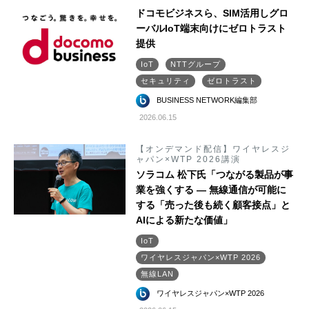
ドコモビジネスら、SIM活用しグロ
ーバルIoT端末向けにゼロトラスト
提供
IoT
NTTグループ
セキュリティ
ゼロトラスト
BUSINESS NETWORK編集部
2026.06.15
【オンデマンド配信】ワイヤレスジ
ャパン×WTP 2026講演
ソラコム 松下氏「つながる製品が事
業を強くする ― 無線通信が可能に
する「売った後も続く顧客接点」と
AIによる新たな価値」
IoT
ワイヤレスジャパン×WTP 2026
無線LAN
ワイヤレスジャパン×WTP 2026