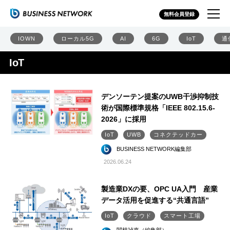
無料会員登録
IOWN
ローカル5G
AI
6G
IoT
通
IoT
デンソーテン提案のUWB干渉抑制技
術が国際標準規格「IEEE 802.15.6-
2026」に採用
IoT
UWB
コネクテッドカー
BUSINESS NETWORK編集部
2026.06.24
製造業DXの要、OPC UA入門 産業
データ活用を促進する“共通言語”
IoT
クラウド
スマート工場