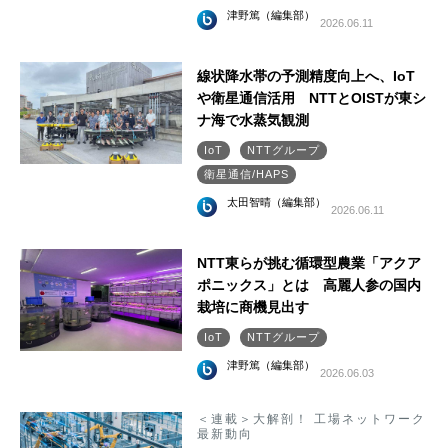
津野篤（編集部）
2026.06.11
線状降水帯の予測精度向上へ、IoT
や衛星通信活用 NTTとOISTが東シ
ナ海で水蒸気観測
IoT
NTTグループ
衛星通信/HAPS
太田智晴（編集部）
2026.06.11
NTT東らが挑む循環型農業「アクア
ポニックス」とは 高麗人参の国内
栽培に商機見出す
IoT
NTTグループ
津野篤（編集部）
2026.06.03
＜連載＞大解剖！ 工場ネットワーク
最新動向