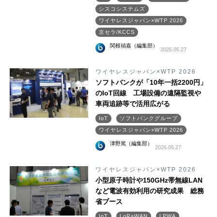
シスコシステムズ
ワイヤレスジャパン×WTP 2026
京セラ/KCCS
関根禎嘉（編集部）
2026.05.27
ワイヤレスジャパン×WTP 2026
ソフトバンクが「10年一括2200円」
のIoT回線 工場設備の遠隔監視や
車両追跡等で活用広がる
IoT
ソフトバンクグループ
ワイヤレスジャパン×WTP 2026
津野篤（編集部）
2026.05.27
ワイヤレスジャパン×WTP 2026
小型原子時計や150GHz帯無線LAN
など電波有効利用の研究成果 総務
省ブース
IoT
LoRaWAN
LPWA