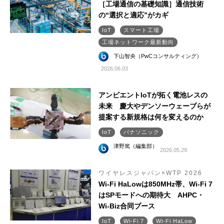
［工場通信の基礎知識］通信技術
の“選択と適応”がカギ
IoT
スマート工場
工場ネットワーク最新動向
下山智央（PwCコンサルティング）
2026.06.03
アンビエントIoTが拓く電池レスの
未来 慶大やデンソーウェーブらが
提案する新規格は何を変えるのか
IoT
パナソニック
津野篤（編集部）
2026.05.29
ワイヤレスジャパン×WTP 2026
Wi-Fi HaLowは850MHz帯、Wi-Fi 7
はSPモードへの期待大 AHPC・
Wi-Biz合同ブース
IoT
Wi-Fi 7
Wi-Fi HaLow