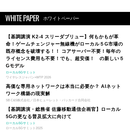
WHITE PAPER
ホワイトペーパー
【基調講演 K2-4 スリーダブリュー】何もかもが革
命！ゲームチェンジャー無線機がローカル５G市場の
既存概念を破壊する！！ コアサーバー不要！毎年の
ライセンス費用も不要！でも、超安価！ の新しい５
Gモデル
ローカル5Gサミット
ワイヤレスジャパン×WTP 2026
高価な専用ネットワークは本当に必要か？ AIネット
ワーク構築の現実解
SB C&S株式会社／日本ヒューレット・パッカード合同会社
【基調講演・総務省 佐藤移動通信企画官】ローカル
5Gの更なる普及拡大に向けて
ローカル5Gサミット
ローカル5Gサミット2025